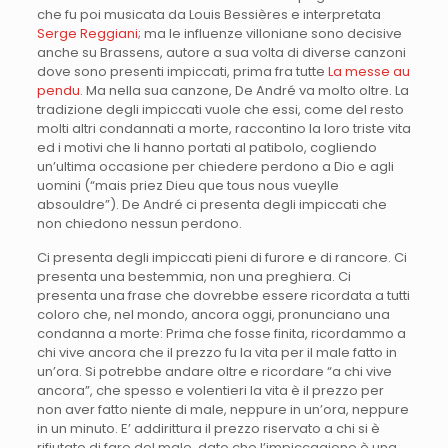
che fu poi musicata da Louis Bessières e interpretata
Serge Reggiani
; ma le influenze villoniane sono decisive
anche su Brassens, autore a sua volta di diverse canzoni
dove sono presenti impiccati, prima fra tutte
La messe au
pendu
. Ma nella sua canzone, De André va molto oltre. La
tradizione degli impiccati vuole che essi, come del resto
molti altri condannati a morte, raccontino la loro triste vita
ed i motivi che li hanno portati al patibolo, cogliendo
un’ultima occasione per chiedere perdono a Dio e agli
uomini (“mais priez Dieu que tous nous vueylle
absouldre”). De André ci presenta degli impiccati che
non chiedono nessun perdono.
Ci presenta degli impiccati pieni di furore e di rancore. Ci
presenta una bestemmia, non una preghiera. Ci
presenta una frase che dovrebbe essere ricordata a tutti
coloro che, nel mondo, ancora oggi, pronunciano una
condanna a morte: Prima che fosse finita, ricordammo a
chi vive ancora che il prezzo fu la vita per il male fatto in
un’ora. Si potrebbe andare oltre e ricordare “a chi vive
ancora”, che spesso e volentieri la vita è il prezzo per
non aver fatto niente di male, neppure in un’ora, neppure
in un minuto. E’ addirittura il prezzo riservato a chi si è
rifiutato di fare del male, dato che l’impiccagione è una