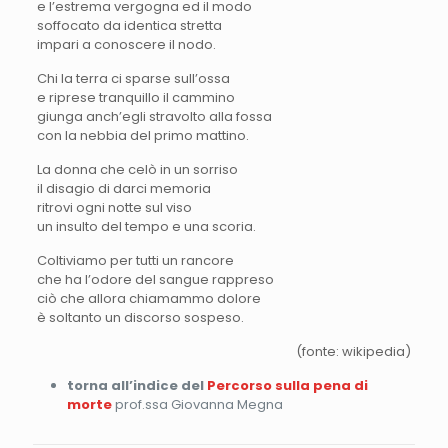
e l’estrema vergogna ed il modo
soffocato da identica stretta
impari a conoscere il nodo.
Chi la terra ci sparse sull’ossa
e riprese tranquillo il cammino
giunga anch’egli stravolto alla fossa
con la nebbia del primo mattino.
La donna che celò in un sorriso
il disagio di darci memoria
ritrovi ogni notte sul viso
un insulto del tempo e una scoria.
Coltiviamo per tutti un rancore
che ha l’odore del sangue rappreso
ciò che allora chiamammo dolore
è soltanto un discorso sospeso.
(fonte: wikipedia)
torna all’indice del
Percorso sulla pena di
morte
prof.ssa Giovanna Megna