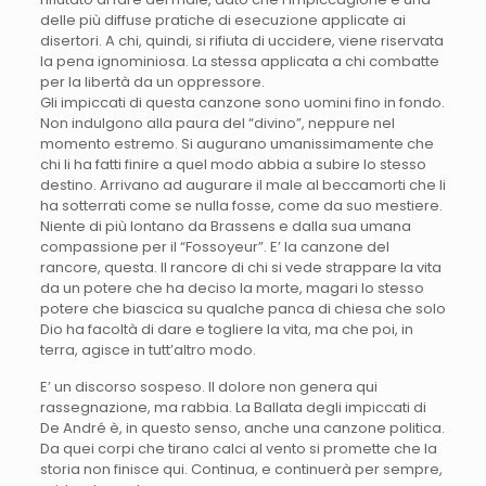
delle più diffuse pratiche di esecuzione applicate ai
disertori. A chi, quindi, si rifiuta di uccidere, viene riservata
la pena ignominiosa. La stessa applicata a chi combatte
per la libertà da un oppressore.
Gli impiccati di questa canzone sono uomini fino in fondo.
Non indulgono alla paura del “divino”, neppure nel
momento estremo. Si augurano umanissimamente che
chi li ha fatti finire a quel modo abbia a subire lo stesso
destino. Arrivano ad augurare il male al beccamorti che li
ha sotterrati come se nulla fosse, come da suo mestiere.
Niente di più lontano da Brassens e dalla sua umana
compassione per il “Fossoyeur”. E’ la canzone del
rancore, questa. Il rancore di chi si vede strappare la vita
da un potere che ha deciso la morte, magari lo stesso
potere che biascica su qualche panca di chiesa che solo
Dio ha facoltà di dare e togliere la vita, ma che poi, in
terra, agisce in tutt’altro modo.
E’ un discorso sospeso. Il dolore non genera qui
rassegnazione, ma rabbia. La Ballata degli impiccati di
De André è, in questo senso, anche una canzone politica.
Da quei corpi che tirano calci al vento si promette che la
storia non finisce qui. Continua, e continuerà per sempre,