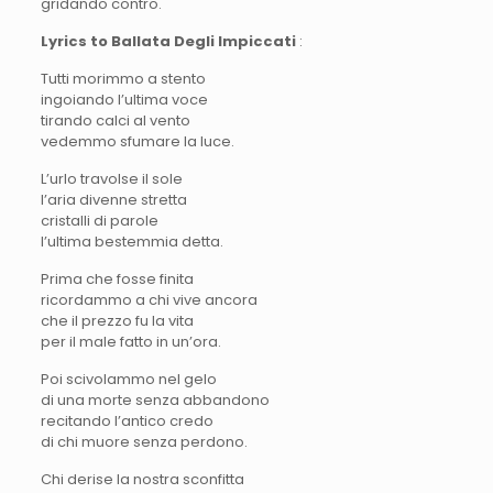
gridando contro.
Lyrics to Ballata Degli Impiccati
:
Tutti morimmo a stento
ingoiando l’ultima voce
tirando calci al vento
vedemmo sfumare la luce.
L’urlo travolse il sole
l’aria divenne stretta
cristalli di parole
l’ultima bestemmia detta.
Prima che fosse finita
ricordammo a chi vive ancora
che il prezzo fu la vita
per il male fatto in un’ora.
Poi scivolammo nel gelo
di una morte senza abbandono
recitando l’antico credo
di chi muore senza perdono.
Chi derise la nostra sconfitta