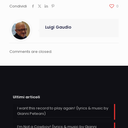
Condividi
0
Luigi Gaudio
Comments are closed.
Ultimi articoli
I want this record to play again! (lyrics & music by
Gianni Peteani)
I’m Not a Cowboy! (lyrics & music by Gianni