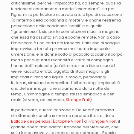
antichissime, perché l’impiccato ha, da sempre, quasi la
funzione di condannato a morte “esemplare”, sia per
l’ignominia particolare riservata a tale tipo di esecuzione
(all’interno della condanna a morte vi è anche l’estrema
perversione delle condanne “nobili” e di quelle
“ignominiose”), sia per le connotazioni rituali e magiche
che essa ha assunto sin da epoche remote. Non a caso
l’Impiccato è una carta dei tarocchi. L’afflusso di sangue
improvviso e forzato provoca nell’uomo impiccato
un’erezione, e le donne sotto al patibolo toccano il corpo
morto per augurare fecondità e virilità al compagno.
L’orina dell’impiccato (un’altra reazione fisica usuale)
viene raccolta e fatta oggetto di rituali magici. E gli
impiccati divengono figure-simbolo, personaggi
letterari, simulacri ammonitori. L’albero degli impiccati è
una delle immagini che si tramanda dalla notte dei
tempi, un’immagine al tempo stesso simbolica e ben
reale (si veda, ad esempio,
Strange Fruit
).
In particolare, questa canzone di De André promana
direttamente, anche se non ne riprende il testo, dalla
Ballade des pendus [Épitaphe Villon]
di
François Villon
, il
grande poeta “maledetto” francese del Medioevo, che
sulla forca aveva visto morire i suoi compagni. Poesia