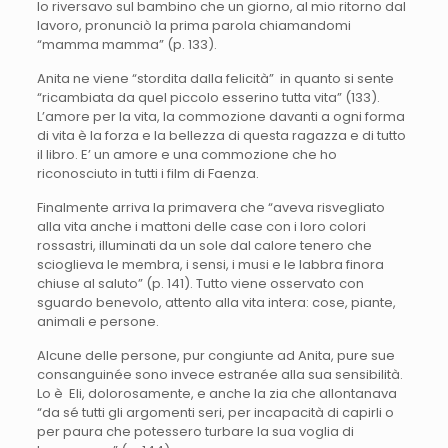
lo riversavo sul bambino che un giorno, al mio ritorno dal
lavoro, pronunciò la prima parola chiamandomi
“mamma mamma” (p. 133).
Anita ne viene “stordita dalla felicità” in quanto si sente
“ricambiata da quel piccolo esserino tutta vita” (133).
L’amore per la vita, la commozione davanti a ogni forma
di vita è la forza e la bellezza di questa ragazza e di tutto
il libro. E’ un amore e una commozione che ho
riconosciuto in tutti i film di Faenza.
Finalmente arriva la primavera che “aveva risvegliato
alla vita anche i mattoni delle case con i loro colori
rossastri, illuminati da un sole dal calore tenero che
scioglieva le membra, i sensi, i musi e le labbra finora
chiuse al saluto” (p. 141). Tutto viene osservato con
sguardo benevolo, attento alla vita intera: cose, piante,
animali e persone.
Alcune delle persone, pur congiunte ad Anita, pure sue
consanguinée sono invece estranée alla sua sensibilità.
Lo è Eli, dolorosamente, e anche la zia che allontanava
“da sé tutti gli argomenti seri, per incapacità di capirli o
per paura che potessero turbare la sua voglia di