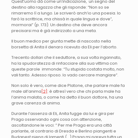
Quest’uomo dà come un’indicazione, un segno del
destino alla ragazza che gli risponde: “Non so se
rimarremo lì a lungo. Le scriverò anch’io una poesia. Io
farò la scrittrice, ma chissà in quale lingua e dove”,
mormorai” (p. 173). Un destino che deve ancora
precisarsi ma è già indirizzato a una meta.
Il buon medico per giunta mette di nascosto nella
borsetta di Anita il denaro ricevuto da Eli per l’aborto.
Trecento dollari che il seduttore, a sua volta ingannato,
ha la spudoratezza di rinfacciare alla sua vittima con
queste parole immonde: “Tu stupida costata molto, non
vali tanto. Adesso riposo. Io vado cercare mangiare”.
Non solo è vero, come dice Platone, che parlare male fa
male all’anima
[2]
: è altresì vero che chi parla male ha
l’anima malata, o come ha detto il buon dottore, ha una
grave carenza di anima.
Durante l’assenza di Eli, Anita fugge da lui e gira per
Praga osservando ogni cosa con attenzione,
ascoltandone le voci: ” Per me Praga era una città
parlante, al contrario di Dresda e Berlino piangenti e
Budapest piena di lamenti (…) Praga mi pareva tutta un