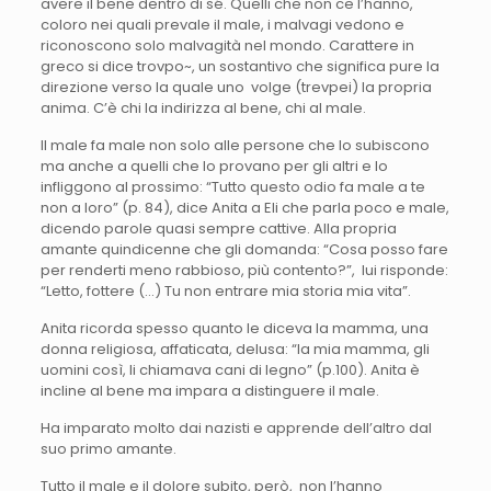
avere il bene dentro di sé. Quelli che non ce l’hanno,
coloro nei quali prevale il male, i malvagi vedono e
riconoscono solo malvagità nel mondo. Carattere in
greco si dice trovpo~, un sostantivo che significa pure la
direzione verso la quale uno volge (trevpei) la propria
anima. C’è chi la indirizza al bene, chi al male.
Il male fa male non solo alle persone che lo subiscono
ma anche a quelli che lo provano per gli altri e lo
infliggono al prossimo: “Tutto questo odio fa male a te
non a loro” (p. 84), dice Anita a Eli che parla poco e male,
dicendo parole quasi sempre cattive. Alla propria
amante quindicenne che gli domanda: “Cosa posso fare
per renderti meno rabbioso, più contento?”, lui risponde:
“Letto, fottere (…) Tu non entrare mia storia mia vita”.
Anita ricorda spesso quanto le diceva la mamma, una
donna religiosa, affaticata, delusa: “la mia mamma, gli
uomini così, li chiamava cani di legno” (p.100). Anita è
incline al bene ma impara a distinguere il male.
Ha imparato molto dai nazisti e apprende dell’altro dal
suo primo amante.
Tutto il male e il dolore subito, però, non l’hanno