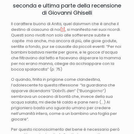
seconda e ultima parte della recensione
di Giovanni Ghiselli
Il carattere buono di Anita, quel daivmwn che è anche il
destino di ciascuno di noi
[1]
, si manifesta nei suoi ricordi.
Questi sono rivolti non solo alle sofferenze subite e
capite ma anche, ma ancora di più, alle gioie godute,
sentite a fondo, pur se causate da piccoli eventi: “Per noi
bambini bastava niente per gioire, e le gocce d’acqua
che filtravano dal tetto e facevano disperare la mamma
per noi erano manna, ciliegie da acchiappare con la
bocca spalancata” (p. 75)
O quando, finita in prigione come clandestina,
l’adolescente fa questa riflessione “la guardiana che
apparve dicendomi “
Dobrí½ den
” (“Buongiorno”)
sembrava un oceano di bontà che, invece della sua
acqua salata, mi diede tè caldo e pane nero (…) Al
prigioniero basta uno sguardo umano per credere
nell’umanità intera, come a un bambino una foglia per
giocare”.
Per questo riconoscimento del bene è necessario però