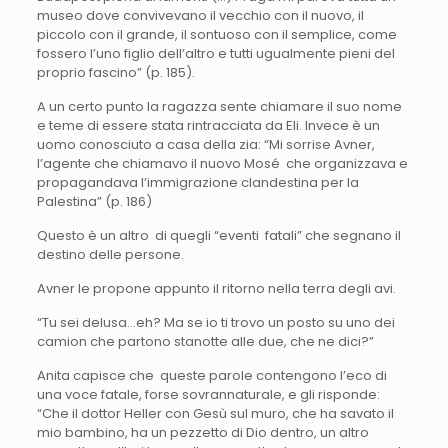
museo dove convivevano il vecchio con il nuovo, il
piccolo con il grande, il sontuoso con il semplice, come
fossero l’uno figlio dell’altro e tutti ugualmente pieni del
proprio fascino” (p. 185).
A un certo punto la ragazza sente chiamare il suo nome
e teme di essere stata rintracciata da Eli. Invece è un
uomo conosciuto a casa della zia: “Mi sorrise Avner,
l’agente che chiamavo il nuovo Mosé che organizzava e
propagandava l’immigrazione clandestina per la
Palestina” (p. 186)
Questo è un altro di quegli “eventi fatali” che segnano il
destino delle persone.
Avner le propone appunto il ritorno nella terra degli avi.
“Tu sei delusa…eh? Ma se io ti trovo un posto su uno dei
camion che partono stanotte alle due, che ne dici?”
Anita capisce che queste parole contengono l’eco di
una voce fatale, forse sovrannaturale, e gli risponde:
“Che il dottor Heller con Gesù sul muro, che ha savato il
mio bambino, ha un pezzetto di Dio dentro, un altro