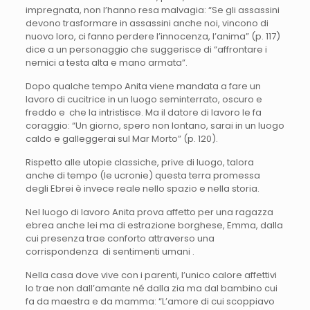
impregnata, non l’hanno resa malvagia: “Se gli assassini
devono trasformare in assassini anche noi, vincono di
nuovo loro, ci fanno perdere l’innocenza, l’anima” (p. 117)
dice a un personaggio che suggerisce di “affrontare i
nemici a testa alta e mano armata”.
Dopo qualche tempo Anita viene mandata a fare un
lavoro di cucitrice in un luogo seminterrato, oscuro e
freddo e che la intristisce. Ma il datore di lavoro le fa
coraggio: “Un giorno, spero non lontano, sarai in un luogo
caldo e galleggerai sul Mar Morto” (p. 120).
Rispetto alle utopie classiche, prive di luogo, talora
anche di tempo (le ucronie) questa terra promessa
degli Ebrei è invece reale nello spazio e nella storia.
Nel luogo di lavoro Anita prova affetto per una ragazza
ebrea anche lei ma di estrazione borghese, Emma, dalla
cui presenza trae conforto attraverso una
corrispondenza di sentimenti umani .
Nella casa dove vive con i parenti, l’unico calore affettivi
lo trae non dall’amante né dalla zia ma dal bambino cui
fa da maestra e da mamma: “L’amore di cui scoppiavo