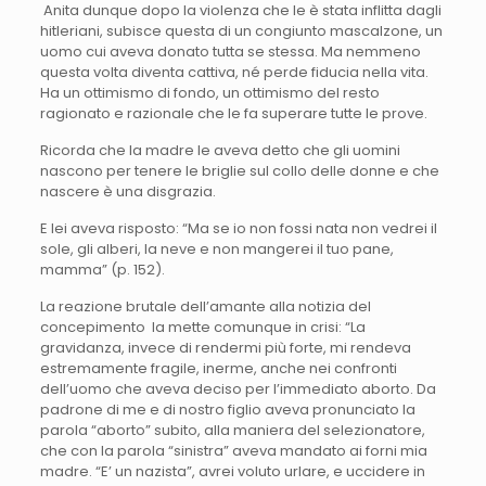
Anita dunque dopo la violenza che le è stata inflitta dagli
hitleriani, subisce questa di un congiunto mascalzone, un
uomo cui aveva donato tutta se stessa. Ma nemmeno
questa volta diventa cattiva, né perde fiducia nella vita.
Ha un ottimismo di fondo, un ottimismo del resto
ragionato e razionale che le fa superare tutte le prove.
Ricorda che la madre le aveva detto che gli uomini
nascono per tenere le briglie sul collo delle donne e che
nascere è una disgrazia.
E lei aveva risposto: “Ma se io non fossi nata non vedrei il
sole, gli alberi, la neve e non mangerei il tuo pane,
mamma” (p. 152).
La reazione brutale dell’amante alla notizia del
concepimento la mette comunque in crisi: “La
gravidanza, invece di rendermi più forte, mi rendeva
estremamente fragile, inerme, anche nei confronti
dell’uomo che aveva deciso per l’immediato aborto. Da
padrone di me e di nostro figlio aveva pronunciato la
parola “aborto” subito, alla maniera del selezionatore,
che con la parola “sinistra” aveva mandato ai forni mia
madre. “E’ un nazista”, avrei voluto urlare, e uccidere in