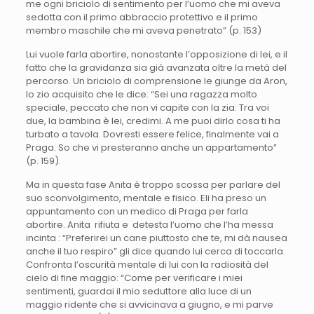
me ogni briciolo di sentimento per l’uomo che mi aveva
sedotta con il primo abbraccio protettivo e il primo
membro maschile che mi aveva penetrato” (p. 153)
Lui vuole farla abortire, nonostante l’opposizione di lei, e il
fatto che la gravidanza sia già avanzata oltre la metà del
percorso. Un briciolo di comprensione le giunge da Aron,
lo zio acquisito che le dice: “Sei una ragazza molto
speciale, peccato che non vi capite con la zia: Tra voi
due, la bambina è lei, credimi. A me puoi dirlo cosa ti ha
turbato a tavola. Dovresti essere felice, finalmente vai a
Praga. So che vi presteranno anche un appartamento”
(p. 159).
Ma in questa fase Anita è troppo scossa per parlare del
suo sconvolgimento, mentale e fisico. Eli ha preso un
appuntamento con un medico di Praga per farla
abortire. Anita rifiuta e detesta l’uomo che l’ha messa
incinta : “Preferirei un cane piuttosto che te, mi dà nausea
anche il tuo respiro” gli dice quando lui cerca di toccarla.
Confronta l’oscurità mentale di lui con la radiosità del
cielo di fine maggio: “Come per verificare i miei
sentimenti, guardai il mio seduttore alla luce di un
maggio ridente che si avvicinava a giugno, e mi parve