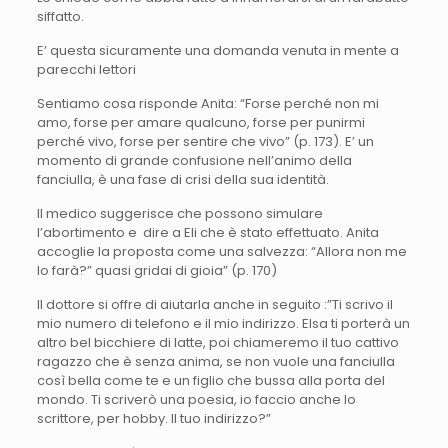
siffatto.
E’ questa sicuramente una domanda venuta in mente a
parecchi lettori
Sentiamo cosa risponde Anita: “Forse perché non mi
amo, forse per amare qualcuno, forse per punirmi
perché vivo, forse per sentire che vivo” (p. 173). E’ un
momento di grande confusione nell’animo della
fanciulla, è una fase di crisi della sua identità.
Il medico suggerisce che possono simulare
l’abortimento e dire a Eli che è stato effettuato. Anita
accoglie la proposta come una salvezza: “Allora non me
lo farà?” quasi gridai di gioia” (p. 170)
Il dottore si offre di aiutarla anche in seguito :”Ti scrivo il
mio numero di telefono e il mio indirizzo. Elsa ti porterà un
altro bel bicchiere di latte, poi chiameremo il tuo cattivo
ragazzo che è senza anima, se non vuole una fanciulla
così bella come te e un figlio che bussa alla porta del
mondo. Ti scriverò una poesia, io faccio anche lo
scrittore, per hobby. Il tuo indirizzo?”