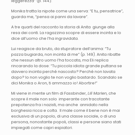
leggerezza” (p. 144).
Monika tratta la nipote come una serva: “E tu, pensatrice”,
guarda me, “pensa ai panni da lavare”.
A tre quarti del racconto la storia di Anita giunge alla
resa dei conti. La ragazzina scopre di essere incinta e lo
dice all’uomo che l’ha ingravidata.
Lui reagisce da bruto, da stupratore dell’anima: “Tu
pazza bugiarda, non incinta di me” (p. 149). Anita ribatte
che nessun altro uomo l’ha toccata, ma Eli replica
rincarando la dose: “Tu piccola idiota grande puttana se
davvero incinta perché nascosto? Perché non lavata
dopo? Io non voglio te non voglio bastardo. Scandalo se
dici Monika o Aron, ti ammazzo io! Abortire!”
Mi viene in mente un film di Fassbinder,
Lilì Marlen
, che
scopre il male non solo imperante con tracotante
prepotenza fra i nazisti, ma anche annidato nella
borghesia ricca e colta. Il male come il bene non è mai
esclusiva di un popolo, di una classe sociale, o di una
persona, nonostante popoli, classi e persone siano stati
impiegati come capri espiatori.