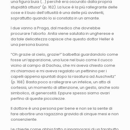
una figura buia (…) perché era oscurato dalla propria
stupidità ottusa” (p. 162). La luce è la più rallegrante delle
cose e il buio dell’ottusità è una delle più avvilenti,
soprattutto quando lo si constata in un amante.
I due vanno a Praga, dal medico che dovrebbe
procurare l’aborto. Anita viene salutata in ungherese e
da tale delicatezza capisce che questo dottor Heller è
una persona buona.
“Oh grazie al cielo, grazie!” balbettai guardandolo come
fosse un’apparizione, una luce nel buio come il cuoco
vicino al campo di Dachau, che mi aveva chiesto come
mi chiamavo e mi aveva regalato un pettinino per i
capelli appena spuntati dopo la rasatura ad Auschwitz”
(p. 168). Basta poco a rallegrare un infelice, un atto di
cortesia, un momento di attenzione, un gesto, anche solo
simbolico, di generosità. Eppure spesso siamo avari
perfino di queste piccolezze.
Il dottore è una persona per bene e non se la sente di
fare abortire una ragazzina gravida di cinque mesi e non
consenziente.
Le chiede come abbia fatto a innamorarsi di un farabutto