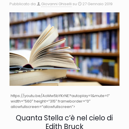
Pubblicato da
Giovanni Ghiselli
su
27 Gennaio 2019
https://youtu.be/AoMw5bYKrNE?autoplay=1&mute=1″
width=”560″ height=”315″ frameborder=”0″
allowfullscreen=”allowfullscreen”>
Quanta Stella c’è nel cielo di
Edith Bruck