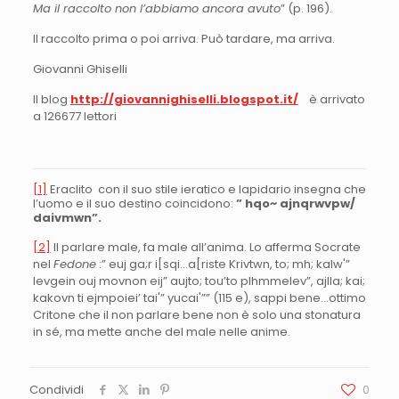
Ma il raccolto non l’abbiamo ancora avuto
” (p. 196).
Il raccolto prima o poi arriva. Può tardare, ma arriva.
Giovanni Ghiselli
Il blog
http://giovannighiselli.blogspot.it/
è arrivato
a 126677 lettori
[1]
Eraclito con il suo stile ieratico e lapidario insegna che
l’uomo e il suo destino coincidono:
” hqo~ ajnqrwvpw/
daivmwn”.
[2]
Il parlare male, fa male all’anima. Lo afferma Socrate
nel
Fedone
:” euj ga;r i[sqi…a[riste Krivtwn, to; mh; kalw'”
levgein ouj movnon eij” aujto; tou’to plhmmelev”, ajlla; kai;
kakovn ti ejmpoiei’ tai'” yucai'”” (115 e), sappi bene…ottimo
Critone che il non parlare bene non è solo una stonatura
in sé, ma mette anche del male nelle anime.
Condividi
0