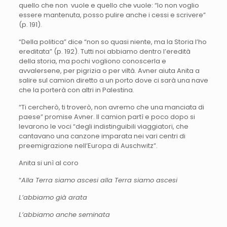
quello che non vuole e quello che vuole: “Io non voglio
essere mantenuta, posso pulire anche i cessi e scrivere”
(p. 191).
“Della politica” dice “non so quasi niente, ma la Storia l’ho
ereditata” (p. 192). Tutti noi abbiamo dentro l’eredità
della storia, ma pochi vogliono conoscerla e
avvalersene, per pigrizia o per viltà. Avner aiuta Anita a
salire sul camion diretto a un porto dove ci sarà una nave
che la porterà con altri in Palestina.
“Ti cercherò, ti troverò, non avremo che una manciata di
paese” promise Avner. Il camion partì e poco dopo si
levarono le voci “degli indistinguibili viaggiatori, che
cantavano una canzone imparata nei vari centri di
preemigrazione nell’Europa di Auschwitz”.
Anita si unì al coro
“
Alla Terra siamo ascesi alla Terra siamo ascesi
L’abbiamo già arata
L’abbiamo anche seminata