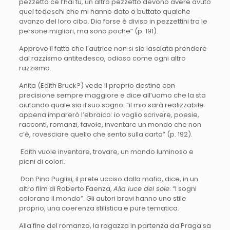
pezzetto ce l’hai tu, un altro pezzetto devono avere avuto
quei tedeschi che mi hanno dato o buttato qualche
avanzo del loro cibo. Dio forse è diviso in pezzettini tra le
persone migliori, ma sono poche” (p. 191).
Approvo il fatto che l’autrice non si sia lasciata prendere
dal razzismo antitedesco, odioso come ogni altro
razzismo.
Anita (Edith Bruck?) vede il proprio destino con
precisione sempre maggiore e dice all’uomo che la sta
aiutando quale sia il suo sogno: “il mio sarà realizzabile
appena imparerò l’ebraico: io voglio scrivere, poesie,
racconti, romanzi, favole, inventare un mondo che non
c’è, rovesciare quello che sento sulla carta” (p. 192).
Edith vuole inventare, trovare, un mondo luminoso e
pieni di colori.
Don Pino Puglisi, il prete ucciso dalla mafia, dice, in un
altro film di Roberto Faenza,
Alla luce del sole
: “I sogni
colorano il mondo”. Gli autori bravi hanno uno stile
proprio, una coerenza stilistica e pure tematica.
Alla fine del romanzo, la ragazza in partenza da Praga sa