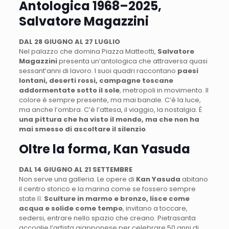
Antologica 1968–2025,
Salvatore Magazzini
DAL 28 GIUGNO AL 27 LUGLIO
Nel palazzo che domina Piazza Matteotti,
Salvatore
Magazzini
presenta un’antologica che attraversa quasi
sessant’anni di lavoro. I suoi quadri raccontano
paesi
lontani, deserti rossi, campagne toscane
addormentate sotto il sole
, metropoli in movimento. Il
colore è sempre presente, ma mai banale. C’è la luce,
ma anche l’ombra. C’è l’attesa, il viaggio, la nostalgia. È
una pittura che ha visto il mondo, ma che non ha
mai smesso di ascoltare il silenzio
.
Oltre la forma, Kan Yasuda
DAL 14 GIUGNO AL 21 SETTEMBRE
Non serve una galleria. Le opere di
Kan Yasuda
abitano
il centro storico e la marina come se fossero sempre
state lì.
Sculture in marmo e bronzo, lisce come
acqua e solide come tempo
, invitano a toccare,
sedersi, entrare nello spazio che creano. Pietrasanta
accoglie l’artista giapponese per celebrare 50 anni di