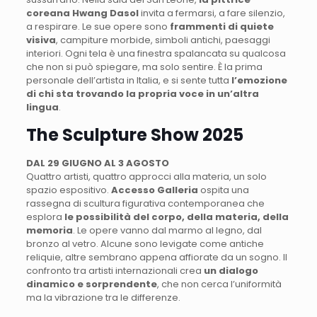
coreana Hwang Dasol
invita a fermarsi, a fare silenzio,
a respirare. Le sue opere sono
frammenti di quiete
visiva
, campiture morbide, simboli antichi, paesaggi
interiori. Ogni tela è una finestra spalancata su qualcosa
che non si può spiegare, ma solo sentire. È la prima
personale dell’artista in Italia, e si sente tutta
l’emozione
di chi sta trovando la propria voce in un’altra
lingua
.
The Sculpture Show 2025
DAL 29 GIUGNO AL 3 AGOSTO
Quattro artisti, quattro approcci alla materia, un solo
spazio espositivo.
Accesso Galleria
ospita una
rassegna di scultura figurativa contemporanea che
esplora
le possibilità del corpo, della materia, della
memoria
. Le opere vanno dal marmo al legno, dal
bronzo al vetro. Alcune sono levigate come antiche
reliquie, altre sembrano appena affiorate da un sogno. Il
confronto tra artisti internazionali crea
un dialogo
dinamico e sorprendente
, che non cerca l’uniformità
ma la vibrazione tra le differenze.