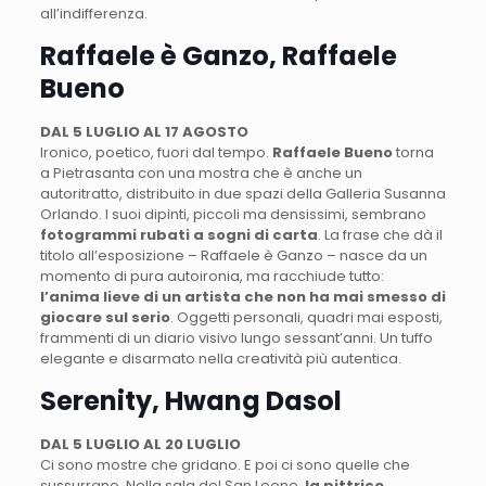
all’indifferenza.
Raffaele è Ganzo, Raffaele
Bueno
DAL 5 LUGLIO AL 17 AGOSTO
Ironico, poetico, fuori dal tempo.
Raffaele Bueno
torna
a Pietrasanta con una mostra che è anche un
autoritratto, distribuito in due spazi della Galleria Susanna
Orlando. I suoi dipinti, piccoli ma densissimi, sembrano
fotogrammi rubati a sogni di carta
. La frase che dà il
titolo all’esposizione – Raffaele è Ganzo – nasce da un
momento di pura autoironia, ma racchiude tutto:
l’anima lieve di un artista che non ha mai smesso di
giocare sul serio
. Oggetti personali, quadri mai esposti,
frammenti di un diario visivo lungo sessant’anni. Un tuffo
elegante e disarmato nella creatività più autentica.
Serenity, Hwang Dasol
DAL 5 LUGLIO AL 20 LUGLIO
Ci sono mostre che gridano. E poi ci sono quelle che
sussurrano. Nella sala del San Leone,
la pittrice