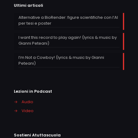
Ultimi articoli
Alternative a BioRender: figure scientifiche con l’AI
per tesi e poster
I want this record to play again! (lyrics & music by
Gianni Peteani)
I’m Not a Cowboy! (lyrics & music by Gianni
Peteani)
Lezioni in Podcast
→
Audio
→
Video
Sostieni Atuttascuola