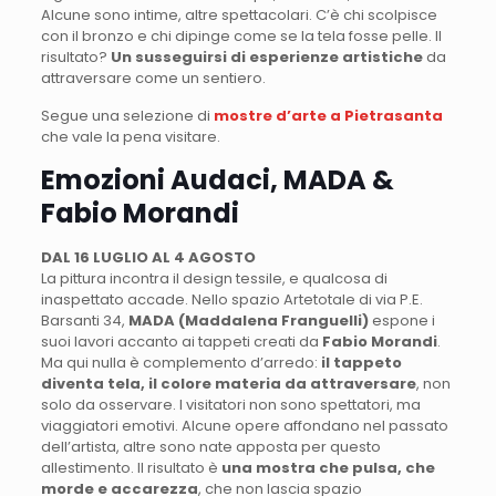
Alcune sono intime, altre spettacolari. C’è chi scolpisce
con il bronzo e chi dipinge come se la tela fosse pelle. Il
risultato?
Un susseguirsi di esperienze artistiche
da
attraversare come un sentiero.
Segue una selezione di
mostre d’arte a Pietrasanta
che vale la pena visitare.
Emozioni Audaci, MADA &
Fabio Morandi
DAL 16 LUGLIO AL 4 AGOSTO
La pittura incontra il design tessile, e qualcosa di
inaspettato accade. Nello spazio Artetotale di via P.E.
Barsanti 34,
MADA (Maddalena Franguelli)
espone i
suoi lavori accanto ai tappeti creati da
Fabio Morandi
.
Ma qui nulla è complemento d’arredo:
il tappeto
diventa tela, il colore materia da attraversare
, non
solo da osservare. I visitatori non sono spettatori, ma
viaggiatori emotivi. Alcune opere affondano nel passato
dell’artista, altre sono nate apposta per questo
allestimento. Il risultato è
una mostra che pulsa, che
morde e accarezza
, che non lascia spazio