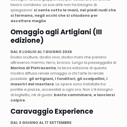
lavoro condiviso. La sua arte non ha bisogno di
spiegazioni:
si sente sotto le mani, nei piedi nudi che
si fermano, negli occhi che si chiudono per
ascoltare meglio
.
Omaggio agli Artigiani (III
edizione)
DAL 5 LUGLIO AL 1 GIUGNO 2026
Dodici sculture, dodici voci, dodici mani che parlano
attraverso marmo, ferro, bronzo. Lungo la passeggiata di
Marina di Pietrasanta
, la terza edizione di questa
mostra diffusa rende omaggio a chi l’arte la rende
possibile:
gli artigiani, i fonditori, gli scalpellini, i
maestri del mestiere
. Le opere sono installate tra
pontile e piazze, accessibili a ogni ora. Non c’è bisogno
di biglietto, né di guida:
basta camminare, e lasciarsi
colpire
.
Caravaggio Experience
DAL 3 GIUGNO AL 17 SETTEMBRE