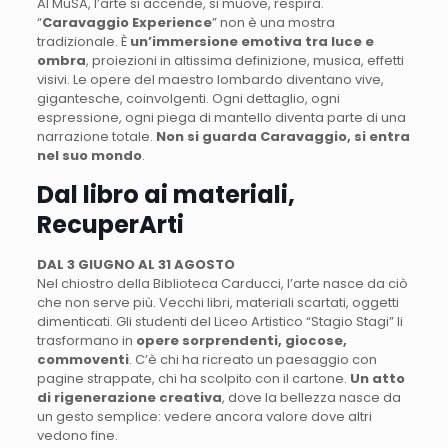
Al MuSA, l’arte si accende, si muove, respira.
“
Caravaggio Experience
” non è una mostra
tradizionale. È
un’immersione emotiva tra luce e
ombra
, proiezioni in altissima definizione, musica, effetti
visivi. Le opere del maestro lombardo diventano vive,
gigantesche, coinvolgenti. Ogni dettaglio, ogni
espressione, ogni piega di mantello diventa parte di una
narrazione totale.
Non si guarda Caravaggio, si entra
nel suo mondo
.
Dal libro ai materiali,
RecuperArti
DAL 3 GIUGNO AL 31 AGOSTO
Nel chiostro della Biblioteca Carducci, l’arte nasce da ciò
che non serve più. Vecchi libri, materiali scartati, oggetti
dimenticati. Gli studenti del Liceo Artistico “Stagio Stagi” li
trasformano in
opere sorprendenti, giocose,
commoventi
. C’è chi ha ricreato un paesaggio con
pagine strappate, chi ha scolpito con il cartone.
Un atto
di rigenerazione creativa
, dove la bellezza nasce da
un gesto semplice: vedere ancora valore dove altri
vedono fine.