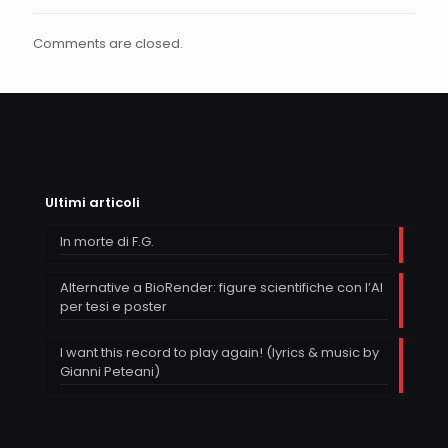
Comments are closed.
Ultimi articoli
In morte di F.G.
Alternative a BioRender: figure scientifiche con l’AI
per tesi e poster
I want this record to play again! (lyrics & music by
Gianni Peteani)