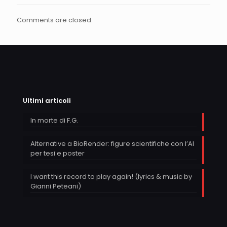
Comments are closed.
Ultimi articoli
In morte di F.G.
Alternative a BioRender: figure scientifiche con l’AI
per tesi e poster
I want this record to play again! (lyrics & music by
Gianni Peteani)