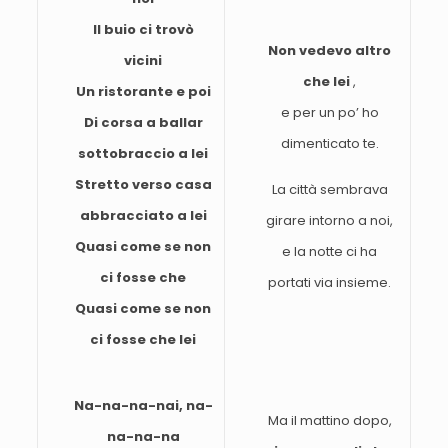
Il buio ci trovò
Non vedevo altro
vicini
che lei
,
Un ristorante e poi
e per un po’ ho
Di corsa a ballar
dimenticato te.
sottobraccio a lei
Stretto verso casa
La città sembrava
abbracciato a lei
girare intorno a noi,
Quasi come se non
e la notte ci ha
ci fosse che
portati via insieme.
Quasi come se non
ci fosse che lei
Na-na-na-nai, na-
Ma il mattino dopo,
na-na-na