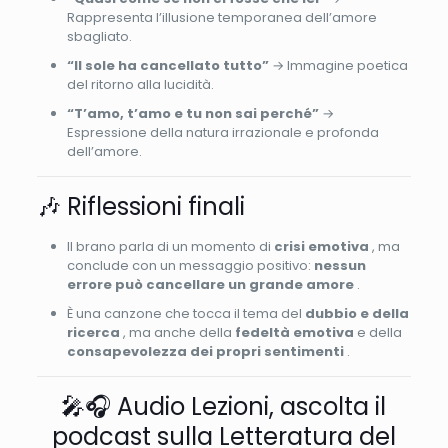
Rappresenta l’illusione temporanea dell’amore
sbagliato.
“Il sole ha cancellato tutto”
→ Immagine poetica
del ritorno alla lucidità.
“T’amo, t’amo e tu non sai perché”
→
Espressione della natura irrazionale e profonda
dell’amore.
🎶 Riflessioni finali
Il brano parla di un momento di
crisi emotiva
, ma
conclude con un messaggio positivo:
nessun
errore può cancellare un grande amore
.
È una canzone che tocca il tema del
dubbio e della
ricerca
, ma anche della
fedeltà emotiva
e della
consapevolezza dei propri sentimenti
.
🎤🎧 Audio Lezioni, ascolta il
podcast sulla Letteratura del