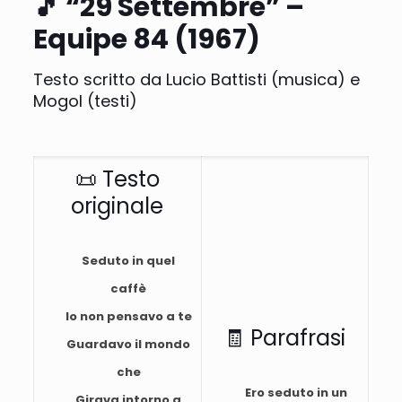
🎵
“29 Settembre” –
Equipe 84 (1967)
Testo scritto da Lucio Battisti (musica) e
Mogol (testi)
📜 Testo
originale
Seduto in quel
caffè
Io non pensavo a te
🧾 Parafrasi
Guardavo il mondo
che
Ero seduto in un
Girava intorno a