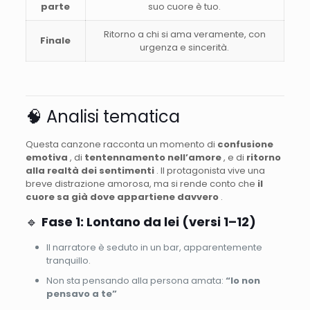
parte
suo cuore è tuo.
Ritorno a chi si ama veramente, con
Finale
urgenza e sincerità.
🧠 Analisi tematica
Questa canzone racconta un momento di
confusione
emotiva
, di
tentennamento nell’amore
, e di
ritorno
alla realtà dei sentimenti
. Il protagonista vive una
breve distrazione amorosa, ma si rende conto che
il
cuore sa già dove appartiene davvero
.
🔹
Fase 1: Lontano da lei (versi 1–12)
Il narratore è seduto in un bar, apparentemente
tranquillo.
Non sta pensando alla persona amata:
“Io non
pensavo a te”