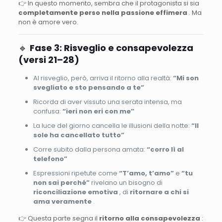
👉 In questo momento, sembra che il protagonista si sia
completamente perso nella passione effimera
. Ma
non è amore vero.
🔹
Fase 3: Risveglio e consapevolezza
(versi 21–28)
Al risveglio, però, arriva il ritorno alla realtà:
“Mi son
svegliato e sto pensando a te”
Ricorda di aver vissuto una serata intensa, ma
confusa:
“ieri non eri con me”
La luce del giorno cancella le illusioni della notte:
“Il
sole ha cancellato tutto”
Corre subito dalla persona amata:
“corro lì al
telefono”
Espressioni ripetute come
“T’amo, t’amo”
e
“tu
non sai perché”
rivelano un bisogno di
riconciliazione emotiva
, di
ritornare a chi si
ama veramente
.
👉 Questa parte segna il
ritorno alla consapevolezza
: