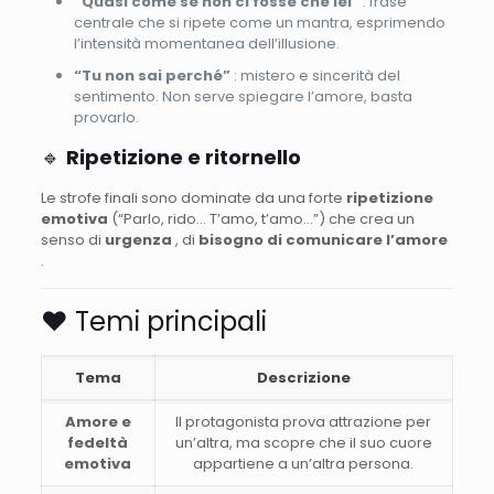
“Quasi come se non ci fosse che lei”
: frase
centrale che si ripete come un mantra, esprimendo
l’intensità momentanea dell’illusione.
“Tu non sai perché”
: mistero e sincerità del
sentimento. Non serve spiegare l’amore, basta
provarlo.
🔹
Ripetizione e ritornello
Le strofe finali sono dominate da una forte
ripetizione
emotiva
(“Parlo, rido… T’amo, t’amo…”) che crea un
senso di
urgenza
, di
bisogno di comunicare l’amore
.
❤️ Temi principali
Tema
Descrizione
Amore e
Il protagonista prova attrazione per
fedeltà
un’altra, ma scopre che il suo cuore
emotiva
appartiene a un’altra persona.