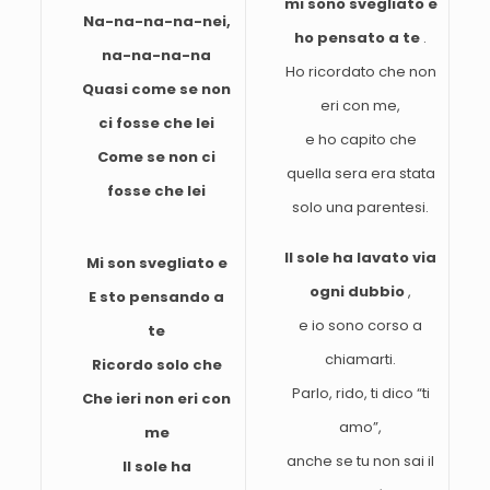
mi sono svegliato e
Na-na-na-na-nei,
ho pensato a te
.
na-na-na-na
Ho ricordato che non
Quasi come se non
eri con me,
ci fosse che lei
e ho capito che
Come se non ci
quella sera era stata
fosse che lei
solo una parentesi.
Il sole ha lavato via
Mi son svegliato e
ogni dubbio
,
E sto pensando a
e io sono corso a
te
chiamarti.
Ricordo solo che
Parlo, rido, ti dico “ti
Che ieri non eri con
amo”,
me
anche se tu non sai il
Il sole ha