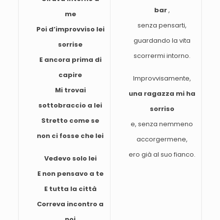
bar
,
me
senza pensarti,
Poi d’improvviso lei
guardando la vita
sorrise
scorrermi intorno.
E ancora prima di
capire
Improvvisamente,
Mi trovai
una ragazza mi ha
sottobraccio a lei
sorriso
Stretto come se
e, senza nemmeno
non ci fosse che lei
accorgermene,
ero già al suo fianco.
Vedevo solo lei
E non pensavo a te
E tutta la città
Correva incontro a
noi