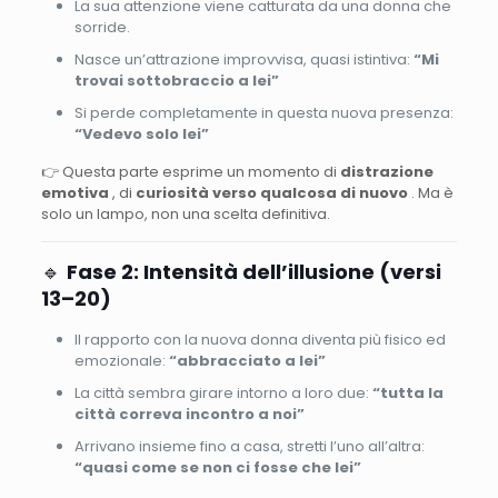
La sua attenzione viene catturata da una donna che
sorride.
Nasce un’attrazione improvvisa, quasi istintiva:
“Mi
trovai sottobraccio a lei”
Si perde completamente in questa nuova presenza:
“Vedevo solo lei”
👉 Questa parte esprime un momento di
distrazione
emotiva
, di
curiosità verso qualcosa di nuovo
. Ma è
solo un lampo, non una scelta definitiva.
🔹
Fase 2: Intensità dell’illusione (versi
13–20)
Il rapporto con la nuova donna diventa più fisico ed
emozionale:
“abbracciato a lei”
La città sembra girare intorno a loro due:
“tutta la
città correva incontro a noi”
Arrivano insieme fino a casa, stretti l’uno all’altra:
“quasi come se non ci fosse che lei”