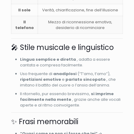
Il sole
Verità, chiarificazione, fine dell’illusione
Il
Mezzo di riconnessione emotiva,
telefono
desiderio di ricominciare
🎤 Stile musicale e linguistico
Lingua semplice e diretta
, adatta a essere
cantata e compresa facilmente.
Uso frequente di
anadiplosi
(“T’amo, t’amo”),
ripetizioni emotive
e
parlato sincopato
, che
imitano il battito del cuore o l’ansia dell’anima.
Il ritornello, pur essendo brevissimo,
si imprime
facilmente nella mente
, grazie anche alle vocali
aperte e al ritmo coinvolgente.
✨ Frasi memorabili
“Quasi come se non ci fosse che lei”
→