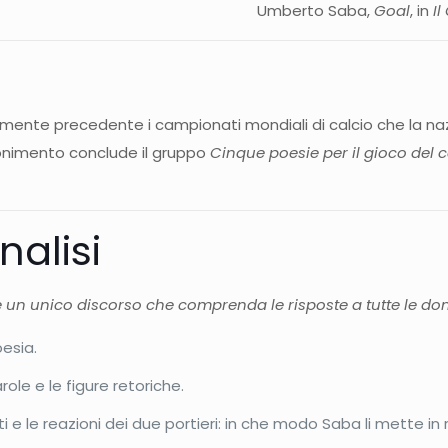
Umberto Saba,
Goal
, in
I
te precedente i campionati mondiali di calcio che la nazio
onimento conclude il gruppo
Cinque poesie per il gioco del c
alisi
e un unico discorso che comprenda le risposte a tutte le d
esia.
role e le figure retoriche.
e le reazioni dei due portieri: in che modo Saba li mette in r