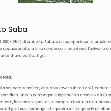
rto Saba
(1900-1954) di Umberto Saba, è un componimento emblematic
 appassionato, la lirica condensa in pochi versi l’universo di
te di una partita: il gol.
poesia.
ella squadra sconfitta, che, dopo aver subito il gol (“caduto 
a sconfitta. Un suo compagno si inginocchia accanto a lui, te
lmente, la scena si sposta sul campo in festa: la folla, pre
o il gol, i suoi compagni di squadra si stringono in un abbracc