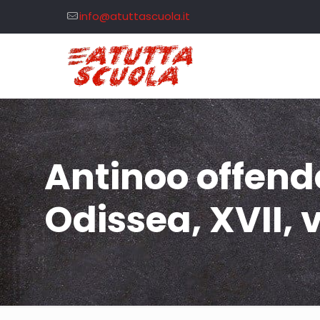
info@atuttascuola.it
Antinoo offend
Odissea, XVII, 