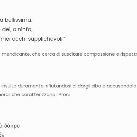
la bellissima:
 dei, o ninfa,
miei occhi supplichevoli.”
 mendicante, che cerca di suscitare compassione e rispetto pe
insulta duramente, rifiutandosi di dargli cibo e accusandolo
orali che caratterizzano i Proci.
νὰ δάκρυ
ὖν