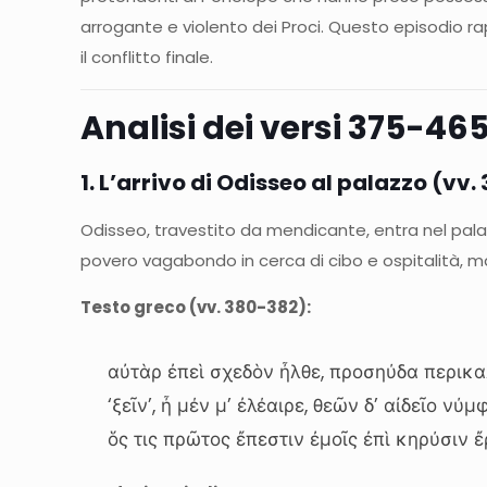
arrogante e violento dei Proci. Questo episodio ra
il conflitto finale.
Analisi dei versi 375-46
1. L’arrivo di Odisseo al palazzo (vv
Odisseo, travestito da mendicante, entra nel pala
povero vagabondo in cerca di cibo e ospitalità, ma
Testo greco (vv. 380-382):
αὐτὰρ ἐπεὶ σχεδὸν ἦλθε, προσηύδα περικα
‘ξεῖν’, ἦ μέν μ’ ἐλέαιρε, θεῶν δ’ αἰδεῖο νύμ
ὅς τις πρῶτος ἔπεστιν ἐμοῖς ἐπὶ κηρύσιν ἔ