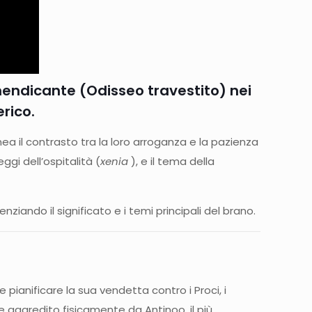
 mendicante (Odisseo travestito) nei
rico.
nea il contrasto tra la loro arroganza e la pazienza
ggi dell’ospitalità (
xenia
), e il tema della
enziando il significato e i temi principali del brano.
pianificare la sua vendetta contro i Proci, i
 aggredito fisicamente da Antinoo, il più