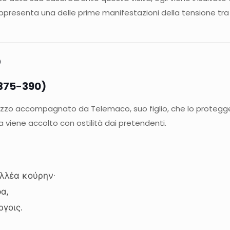
ppresenta una delle prime manifestazioni della tensione tra 
5
. 375-390)
zzo accompagnato da Telemaco, suo figlio, che lo protegge da
 viene accolto con ostilità dai pretendenti.
λλέα κούρην·
φα,
ργοις.