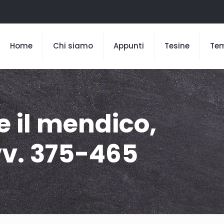
Home
Chi siamo
Appunti
Tesine
Te
e il mendico,
vv. 375-465