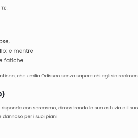
τε.
ose,
llo; e mentre
e fatiche.
Antinoo, che umilia Odisseo senza sapere chi egli sia realmen
0)
risponde con sarcasmo, dimostrando la sua astuzia e il suo c
dannoso per i suoi piani.