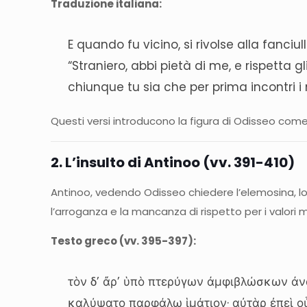
Traduzione italiana:
E quando fu vicino, si rivolse alla fanciul
“Straniero, abbi pietà di me, e rispetta gli
chiunque tu sia che per prima incontri i 
Questi versi introducono la figura di Odisseo come
2. L’insulto di Antinoo (vv. 391-410)
Antinoo, vedendo Odisseo chiedere l’elemosina, lo 
l’arroganza e la mancanza di rispetto per i valori m
Testo greco (vv. 395-397):
τὸν δ’ ἄρ’ ὑπὸ πτερύγων ἀμφιβλώσκων ἀ
καλύψατο παρφάλῳ ἱμάτιον· αὐτὰρ ἐπεὶ ο