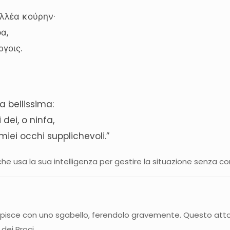
λλέα κούρην·
φα,
ργοις.
la bellissima:
 dei, o ninfa,
miei occhi supplichevoli.”
che usa la sua intelligenza per gestire la situazione senza 
)
 colpisce con uno sgabello, ferendolo gravemente. Questo atto 
 dei Proci.