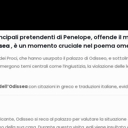
incipali pretendenti di Penelope, offende il
ssea
, è un momento cruciale nel poema ome
ei Proci, che hanno usurpato il palazzo di Odisseo, e sottoli
rgono temi centrali come l’ingiustizia, la violazione delle le
 dell’Odissea
con citazioni in greco e traduzioni italiane, evid
nte, Odisseo si reca al palazzo per valutare la situazione e 
ella sua casa. Durante questa visita, egli viene insultato e