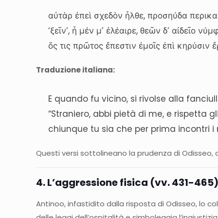
αὐτὰρ ἐπεὶ σχεδὸν ἦλθε, προσηύδα περικα
‘ξεῖν’, ἦ μέν μ’ ἐλέαιρε, θεῶν δ’ αἰδεῖο νύμ
ὅς τις πρῶτος ἔπεστιν ἐμοῖς ἐπὶ κηρύσιν ἔ
Traduzione italiana:
E quando fu vicino, si rivolse alla fanciul
“Straniero, abbi pietà di me, e rispetta gli
chiunque tu sia che per prima incontri i 
Questi versi sottolineano la prudenza di Odisseo, 
4. L’aggressione fisica (vv. 431-465
Antinoo, infastidito dalla risposta di Odisseo, lo
delle leggi dell’ospitalità e simboleggia l’ingiustizia