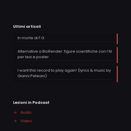
Ultimi articoli
In morte di F.G.
Alternative a BioRender: figure scientifiche con l’AI
per tesi e poster
I want this record to play again! (lyrics & music by
Gianni Peteani)
Lezioni in Podcast
→
Audio
→
Video