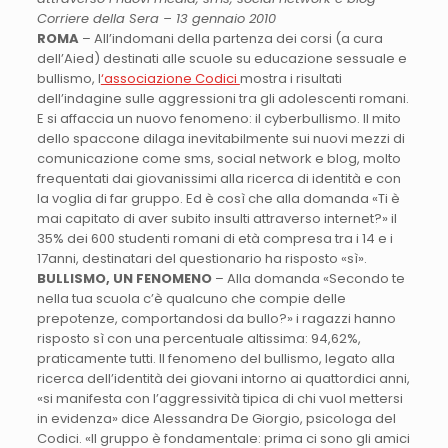
Corriere della Sera – 13 gennaio 2010
ROMA
– All’indomani della partenza dei corsi (a cura
dell’Aied) destinati alle scuole su educazione sessuale e
bullismo, l
‘associazione Codici
mostra i risultati
dell’indagine sulle aggressioni tra gli adolescenti romani.
E si affaccia un nuovo fenomeno: il cyberbullismo. Il mito
dello spaccone dilaga inevitabilmente sui nuovi mezzi di
comunicazione come sms, social network e blog, molto
frequentati dai giovanissimi alla ricerca di identità e con
la voglia di far gruppo. Ed è così che alla domanda «Ti è
mai capitato di aver subito insulti attraverso internet?» il
35% dei 600 studenti romani di età compresa tra i 14 e i
17anni, destinatari del questionario ha risposto «sì».
BULLISMO, UN FENOMENO
– Alla domanda «Secondo te
nella tua scuola c’è qualcuno che compie delle
prepotenze, comportandosi da bullo?» i ragazzi hanno
risposto sì con una percentuale altissima: 94,62%,
praticamente tutti. Il fenomeno del bullismo, legato alla
ricerca dell’identità dei giovani intorno ai quattordici anni,
«si manifesta con l’aggressività tipica di chi vuol mettersi
in evidenza» dice Alessandra De Giorgio, psicologa del
Codici. «Il gruppo è fondamentale: prima ci sono gli amici