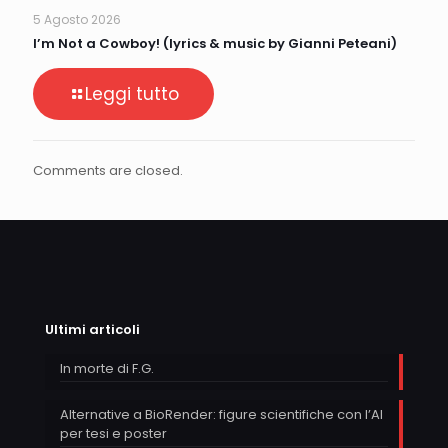
5 Agosto 2026
I’m Not a Cowboy! (lyrics & music by Gianni Peteani)
Leggi tutto
Comments are closed.
Ultimi articoli
In morte di F.G.
Alternative a BioRender: figure scientifiche con l’AI
per tesi e poster