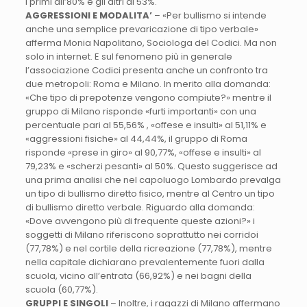
i primi all’80% e gli altri al 53%.
AGGRESSIONI E MODALITA’
– «Per bullismo si intende
anche una semplice prevaricazione di tipo verbale»
afferma Monia Napolitano, Sociologa del Codici. Ma non
solo in internet. E sul fenomeno più in generale
l’associazione Codici presenta anche un confronto tra
due metropoli: Roma e Milano. In merito alla domanda:
«Che tipo di prepotenze vengono compiute?» mentre il
gruppo di Milano risponde «furti importanti» con una
percentuale pari al 55,56% , «offese e insulti» al 51,11% e
«aggressioni fisiche» al 44,44%, il gruppo di Roma
risponde «prese in giro» al 90,77%, «offese e insulti» al
79,23% e «scherzi pesanti» al 50%. Questo suggerisce ad
una prima analisi che nel capoluogo Lombardo prevalga
un tipo di bullismo diretto fisico, mentre al Centro un tipo
di bullismo diretto verbale. Riguardo alla domanda:
«Dove avvengono più di frequente queste azioni?» i
soggetti di Milano riferiscono soprattutto nei corridoi
(77,78%) e nel cortile della ricreazione (77,78%), mentre
nella capitale dichiarano prevalentemente fuori dalla
scuola, vicino all’entrata (66,92%) e nei bagni della
scuola (60,77%).
GRUPPI E SINGOLI
– Inoltre, i ragazzi di Milano affermano