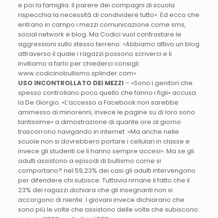
e poi la famiglia. Il parere dei compagni di scuola
rispecchia la necessità di condividere tutto». Ed ecco che
entrano in campo i mezzi comunicazione come sms,
social network e blog. Ma Codici vuol contrastare le
aggressioni sullo stesso terreno: «Abbiamo attivo un blog
attraverso il quale i ragazzi possono scriverci e li
invitiamo a farlo per chiederci consigli:
www.codicinobullismo.splinder.com».
USO INCONTROLLATO DEI MEZZI
– «Sono i genitori che
spesso controllano poco quello che fanno i figli» accusa
la De Giorgio. «L’accesso a Facebook non sarebbe
ammesso ai minorenni, invece le pagine su di loro sono
tantissime» a dimostrazione di quante ore al giorno
trascorrono navigando in internet. «Ma anche nelle
scuole non si dovrebbero portare i cellulari in classe e
invece gli studenti ce li hanno sempre accesi». Ma se gli
adulti assistono a episodi di bullismo come si
comportano? nel 59,23% dei casi gli adulti intervengono
per difendere chi subisce. Tuttavia rimane il fatto che il
23% dei ragazzi dichiara che gli insegnanti non si
accorgono di niente. I giovani invece dichiarano che
sono più le volte che assistono delle volte che subiscono: