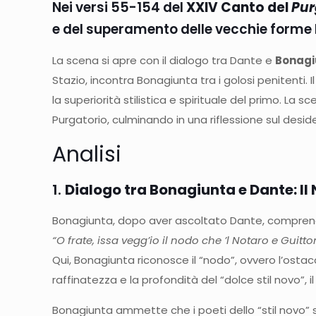
Nei versi 55-154 del
XXIV Canto del
Pur
e del superamento delle vecchie forme l
La scena si apre con il dialogo tra Dante e
Bonagi
Stazio, incontra Bonagiunta tra i golosi penitenti. I
la superiorità stilistica e spirituale del primo. La
Purgatorio, culminando in una riflessione sul desid
Analisi
1.
Dialogo tra Bonagiunta e Dante: Il 
Bonagiunta, dopo aver ascoltato Dante, comprende f
“O frate, issa vegg’io il nodo che ’l Notaro e Guitt
Qui, Bonagiunta riconosce il “nodo”, ovvero l’ostac
raffinatezza e la profondità del “dolce stil novo”
Bonagiunta ammette che i poeti dello “stil novo” 