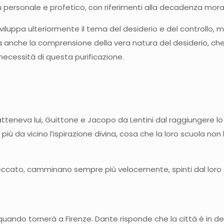
iù personale e profetico, con riferimenti alla decadenza moral
 sviluppa ulteriormente il tema del desiderio e del controll
ma anche la comprensione della vera natura del desiderio, che
necessità di questa purificazione.
eneva lui, Guittone e Jacopo da Lentini dal raggiungere lo st
iù da vicino l’ispirazione divina, cosa che la loro scuola non 
o peccato, camminano sempre più velocemente, spinti dal loro 
uando tornerà a Firenze. Dante risponde che la città è in dec