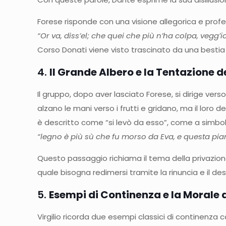
Forese risponde con una visione allegorica e profe
“Or va, diss’el; che quei che più n’ha colpa, vegg’ï
Corso Donati viene visto trascinato da una bestia 
4.
Il Grande Albero e la Tentazione d
Il gruppo, dopo aver lasciato Forese, si dirige ver
alzano le mani verso i frutti e gridano, ma il loro de
è descritto come “si levò da esso”, come a simbol
“legno è più sù che fu morso da Eva, e questa pian
Questo passaggio richiama il tema della privazione 
quale bisogna redimersi tramite la rinuncia e il d
5.
Esempi di Continenza e la Morale d
Virgilio ricorda due esempi classici di continenza co