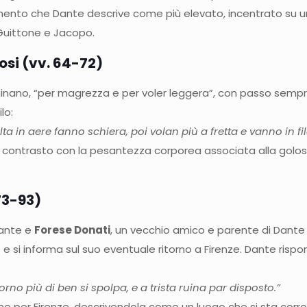
vimento che Dante descrive come più elevato, incentrato su un
 Guittone e Jacopo.
losi (vv. 64-72)
inano, “per magrezza e per voler leggera”, con passo sempr
lo:
ta in aere fanno schiera, poi volan più a fretta e vanno in fi
 contrasto con la pesantezza corporea associata alla golosità
73-93)
Dante e
Forese Donati
, un vecchio amico e parente di Dante c
e si informa sul suo eventuale ritorno a Firenze. Dante ris
giorno più di ben si spolpa, e a trista ruina par disposto.”
ione per Firenze, descrivendola come un luogo che si sta c