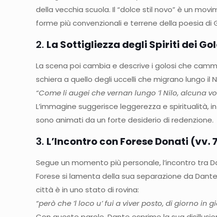
della vecchia scuola. Il “dolce stil novo” è un mo
forme più convenzionali e terrene della poesia di
2.
La Sottigliezza degli Spiriti dei Go
La scena poi cambia e descrive i golosi che camm
schiera a quello degli uccelli che migrano lungo il Ni
“Come li augei che vernan lungo ’l Nilo, alcuna vol
L’immagine suggerisce leggerezza e spiritualità, in
sono animati da un forte desiderio di redenzione.
3.
L’Incontro con Forese Donati (vv. 
Segue un momento più personale, l’incontro tra 
Forese si lamenta della sua separazione da Dante 
città è in uno stato di rovina:
“però che ’l loco u’ fui a viver posto, di giorno in 
Con queste parole, Dante esprime la sua disillus