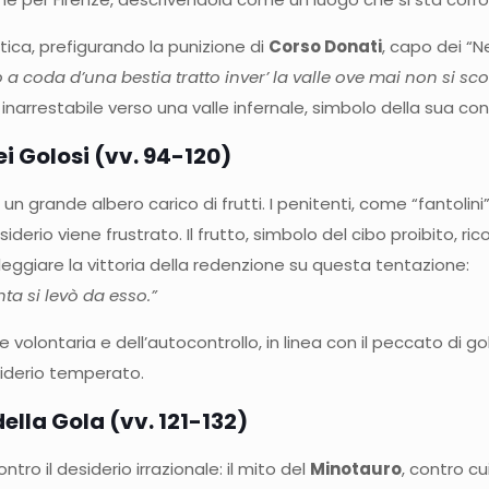
tica, prefigurando la punizione di
Corso Donati
, capo dei “Ne
o a coda d’una bestia tratto inver’ la valle ove mai non si sco
inarrestabile verso una valle infernale, simbolo della sua c
ei Golosi (vv. 94-120)
so un grande albero carico di frutti. I penitenti, come “fantol
siderio viene frustrato. Il frutto, simbolo del cibo proibito, ri
eggiare la vittoria della redenzione su questa tentazione:
ta si levò da esso.”
volontaria e dell’autocontrollo, in linea con il peccato di g
esiderio temperato.
ella Gola (vv. 121-132)
ntro il desiderio irrazionale: il mito del
Minotauro
, contro cu