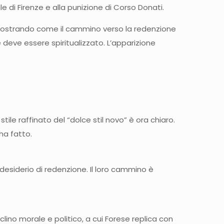
e di Firenze e alla punizione di Corso Donati.
o, mostrando come il cammino verso la redenzione
 deve essere spiritualizzato. L’apparizione
ile raffinato del “dolce stil novo” è ora chiaro.
ha fatto.
desiderio di redenzione. Il loro cammino è
lino morale e politico, a cui Forese replica con