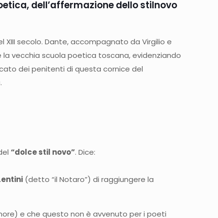
oetica, dell’affermazione dello stilnovo
 XIII secolo. Dante, accompagnato da Virgilio e
 la vecchia scuola poetica toscana, evidenziando
eccato dei penitenti di questa cornice del
.
del
“dolce stil novo”
. Dice:
entini
(detto “il Notaro”) di raggiungere la
’amore) e che questo non è avvenuto per i poeti