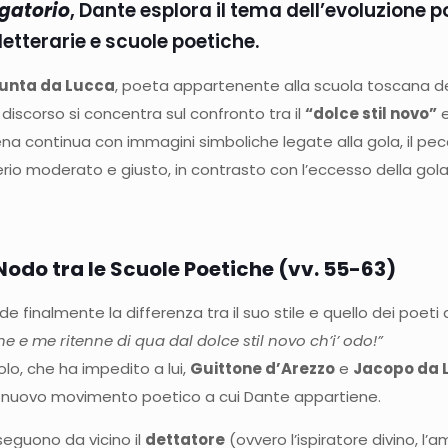
gatorio
, Dante esplora il tema dell’evoluzione p
etterarie e
scuole poetiche
.
unta da Lucca
, poeta appartenente alla scuola toscana del
l discorso si concentra sul confronto tra il
“dolce stil novo”
e
 scena continua con immagini simboliche legate alla gola, il p
erio moderato e giusto, in contrasto con l’eccesso della gola
Nodo tra le Scuole Poetiche (vv. 55-63)
inalmente la differenza tra il suo stile e quello dei poeti 
one e me ritenne di qua dal dolce stil novo ch’i’ odo!”
olo, che ha impedito a lui,
Guittone d’Arezzo
e
Jacopo da L
, il nuovo movimento poetico a cui Dante appartiene.
seguono da vicino il
dettatore
(ovvero l’ispiratore divino, l