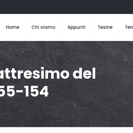
Home
Chi siamo
Appunti
Tesine
Te
ttresimo del
 55-154