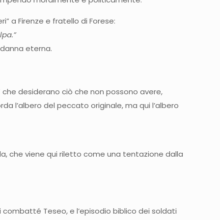
ri” a Firenze e fratello di Forese:
lpa.”
ondanna eterna.
ini” che desiderano ciò che non possono avere,
corda l’albero del peccato originale, ma qui l’albero
ola, che viene qui riletto come una tentazione dalla
i combatté Teseo, e l’episodio biblico dei soldati