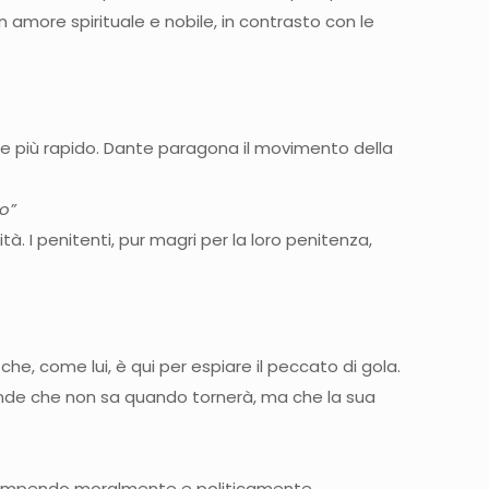
 amore spirituale e nobile, in contrasto con le
e più rapido. Dante paragona il movimento della
lo”
. I penitenti, pur magri per la loro penitenza,
he, come lui, è qui per espiare il peccato di gola.
ponde che non sa quando tornerà, ma che la sua
orrompendo moralmente e politicamente.