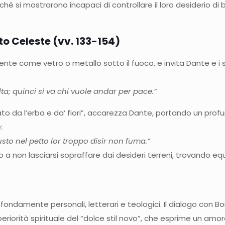
hé si mostrarono incapaci di controllare il loro desiderio di
to Celeste (vv. 133-154)
te come vetro o metallo sotto il fuoco, e invita Dante e i s
lta; quinci si va chi vuole andar per pace.”
ato da l’erba e da’ fiori”, accarezza Dante, portando un pro
:
usto nel petto lor troppo disir non fuma.”
to a non lasciarsi sopraffare dai desideri terreni, trovando equ
ndamente personali, letterari e teologici. Il dialogo con Bo
riorità spirituale del “dolce stil novo”, che esprime un amor