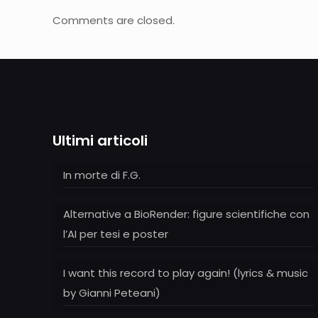
Comments are closed.
Ultimi articoli
In morte di F.G.
Alternative a BioRender: figure scientifiche con
l’AI per tesi e poster
I want this record to play again! (lyrics & music
by Gianni Peteani)