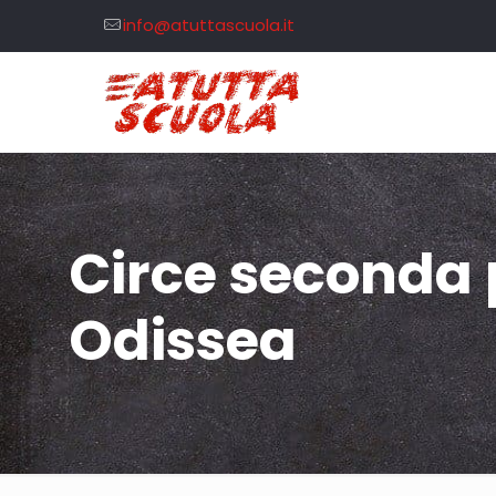
info@atuttascuola.it
Circe seconda p
Odissea