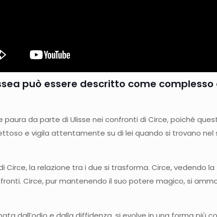
Odissea può essere descritto come complesso
e paura da parte di Ulisse nei confronti di Circe, poiché ques
pettoso e vigila attentamente su di lei quando si trovano nel
i Circe, la relazione tra i due si trasforma. Circe, vedendo la f
onfronti. Circe, pur mantenendo il suo potere magico, si ammo
ata dall’odio e dalla diffidenza, si evolve in una forma più 