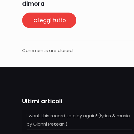
dimora
Leggi tutto
Comments are closed.
Ultimi articoli
I want this record to play again! (lyrics & music
by Gianni Peteani)