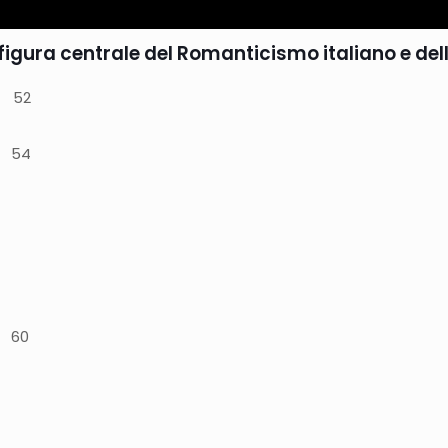
gura centrale del Romanticismo italiano e della
 52
 54
 60