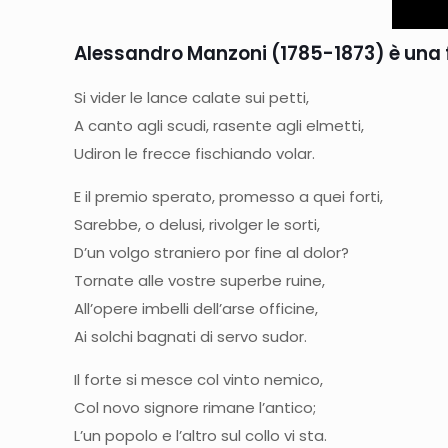
Alessandro Manzoni (1785-1873) è una fi
Si vider le lance calate sui petti,
A canto agli scudi, rasente agli elmetti,
Udiron le frecce fischiando volar.
E il premio sperato, promesso a quei forti,
Sarebbe, o delusi, rivolger le sorti,
D’un volgo straniero por fine al dolor?
Tornate alle vostre superbe ruine,
All’opere imbelli dell’arse officine,
Ai solchi bagnati di servo sudor.
Il forte si mesce col vinto nemico,
Col novo signore rimane l’antico;
L’un popolo e l’altro sul collo vi sta.