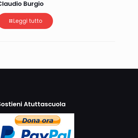
Claudio Burgio
Leggi tutto
Sostieni Atuttascuola