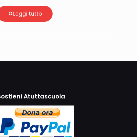
Leggi tutto
Sostieni Atuttascuola