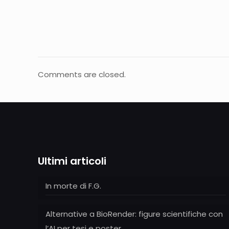
Comments are closed.
Ultimi articoli
In morte di F.G.
Alternative a BioRender: figure scientifiche con
l’AI per tesi e poster