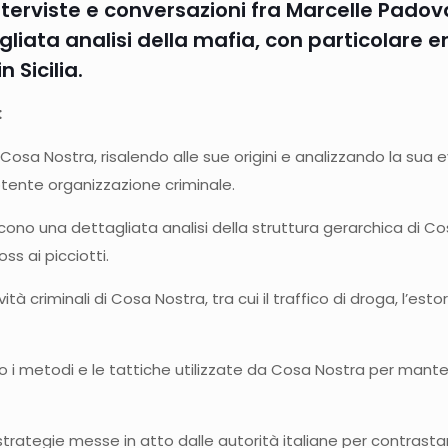
interviste e conversazioni fra Marcelle Pado
gliata analisi della mafia, con particolare enf
 Sicilia.
:
che di Cosa Nostra, risalendo alle sue origini e analizzando la s
tente organizzazione criminale.
cono una dettagliata analisi della struttura gerarchica di Cosa
ss ai picciotti.
tività criminali di Cosa Nostra, tra cui il traffico di droga, l’est
i metodi e le tattiche utilizzate da Cosa Nostra per mantenere
 strategie messe in atto dalle autorità italiane per contrastare 