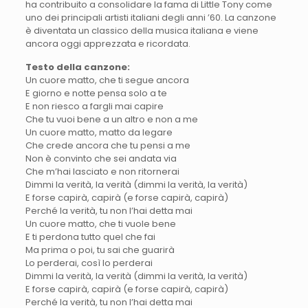
ha contribuito a consolidare la fama di Little Tony come
uno dei principali artisti italiani degli anni ’60. La canzone
è diventata un classico della musica italiana e viene
ancora oggi apprezzata e ricordata.
Testo della canzone:
Un cuore matto, che ti segue ancora
E giorno e notte pensa solo a te
E non riesco a fargli mai capire
Che tu vuoi bene a un altro e non a me
Un cuore matto, matto da legare
Che crede ancora che tu pensi a me
Non è convinto che sei andata via
Che m’hai lasciato e non ritornerai
Dimmi la verità, la verità (dimmi la verità, la verità)
E forse capirà, capirà (e forse capirà, capirà)
Perché la verità, tu non l’hai detta mai
Un cuore matto, che ti vuole bene
E ti perdona tutto quel che fai
Ma prima o poi, tu sai che guarirà
Lo perderai, così lo perderai
Dimmi la verità, la verità (dimmi la verità, la verità)
E forse capirà, capirà (e forse capirà, capirà)
Perché la verità, tu non l’hai detta mai