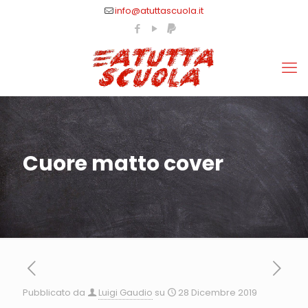
info@atuttascuola.it
Cuore matto cover
Pubblicato da
Luigi Gaudio
su
28 Dicembre 2019