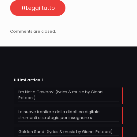
Leggi tutto
Comments are closed.
Ultimi articoli
I’m Not a Cowboy! (lyrics & music by Gianni
Peteani)
Le nuove frontiere della didattica digitale:
strumenti e strategie per insegnare s…
Golden Sand! (lyrics & music by Gianni Peteani)