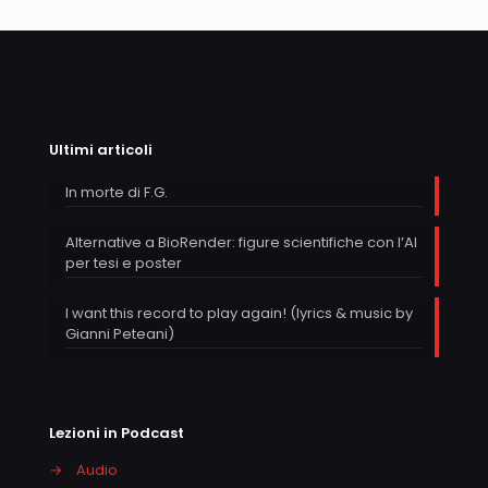
Ultimi articoli
In morte di F.G.
Alternative a BioRender: figure scientifiche con l’AI
per tesi e poster
I want this record to play again! (lyrics & music by
Gianni Peteani)
Lezioni in Podcast
→
Audio