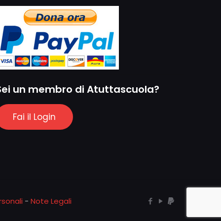
Sei un membro di Atuttascuola?
Fai il Login
sonali
-
Note Legali