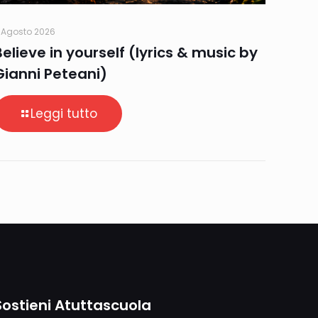
 Agosto 2026
Believe in yourself (lyrics & music by
Gianni Peteani)
Leggi tutto
Sostieni Atuttascuola