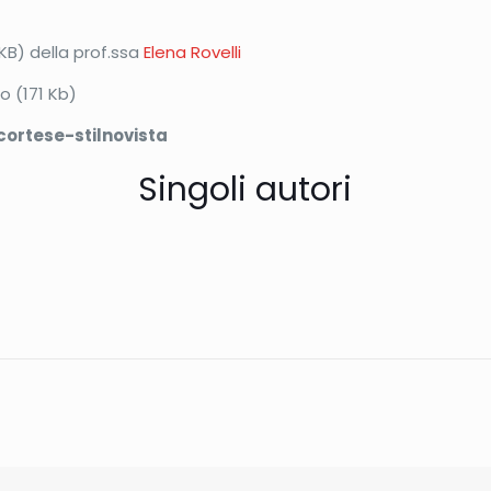
KB) della prof.ssa
Elena Rovelli
o (171 Kb)
 cortese-stilnovista
Singoli autori