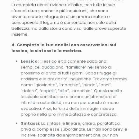
la completa accettazione dell’altro, con tutte le sue
sfaccettature, anche le più inquietanti, che sono
diventate parte integrante di un amore maturo e
consapevole. Il legame è cementato non solo dalla
bellezza, ma dalla storia condivisa, dalle prove superate
insieme.
4. Completa la tua analisi con osservazioni sul
lessico, la sintassi e la metrica.
Lessico:
Il lessico è tipicamente sabaiano:
semplice, quotidiano, “familiare” nel senso di
prossimo alla vita di tutti i giorni. Saba rifugge gli
arditismi e le preziosità linguistiche. Troviamo termini
come “giovinetta”, “macchia”, “piede”, “anni”,
“dolore”, “capelli”, “dita”, “orecchio”. Questa scelta
lessicale contribuisce a creare un’atmosfera di
intimità e autenticità, ma non per questo è meno
evocativa. Anzi, la forza delle immagini risiede
proprio nella loro immediatezza e concretezza.
Sintassi:
La sintassi è lineare, chiara, paratattica,
priva di complesse subordinate. Le frasi sono brevi e
incisive, scandite da enjambement che, pur non