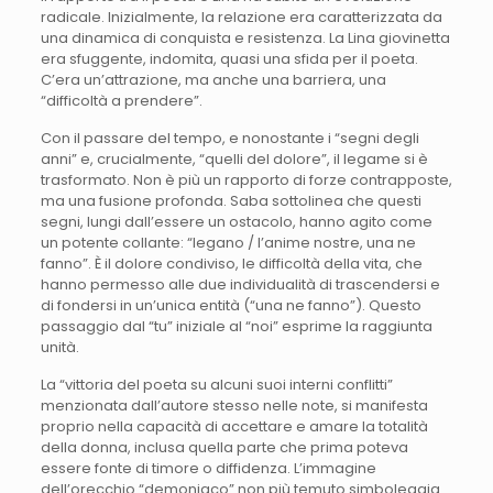
radicale. Inizialmente, la relazione era caratterizzata da
una dinamica di conquista e resistenza. La Lina giovinetta
era sfuggente, indomita, quasi una sfida per il poeta.
C’era un’attrazione, ma anche una barriera, una
“difficoltà a prendere”.
Con il passare del tempo, e nonostante i “segni degli
anni” e, crucialmente, “quelli del dolore”, il legame si è
trasformato. Non è più un rapporto di forze contrapposte,
ma una fusione profonda. Saba sottolinea che questi
segni, lungi dall’essere un ostacolo, hanno agito come
un potente collante: “legano / l’anime nostre, una ne
fanno”. È il dolore condiviso, le difficoltà della vita, che
hanno permesso alle due individualità di trascendersi e
di fondersi in un’unica entità (“una ne fanno”). Questo
passaggio dal “tu” iniziale al “noi” esprime la raggiunta
unità.
La “vittoria del poeta su alcuni suoi interni conflitti”
menzionata dall’autore stesso nelle note, si manifesta
proprio nella capacità di accettare e amare la totalità
della donna, inclusa quella parte che prima poteva
essere fonte di timore o diffidenza. L’immagine
dell’orecchio “demoniaco” non più temuto simboleggia