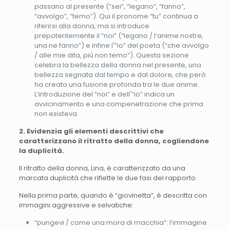
passano al presente (“sei”, “legano”, “fanno”,
“avvolgo”, “temo”). Qui il pronome “tu” continua a
riferirsi alla donna, ma si introduce
prepotentemente il “noi” (“legano / l’anime nostre,
una ne fanno”) e infine l'”io” del poeta (“che avvolgo
/ alle mie dita, più non temo”). Questa sezione
celebra la bellezza della donna nel presente, una
bellezza segnata dal tempo e dal dolore, che però
ha creato una fusione profonda tra le due anime.
L’introduzione del “noi” e dell'”io” indica un
avvicinamento e una compenetrazione che prima
non esisteva.
2. Evidenzia gli elementi descrittivi che
caratterizzano il ritratto della donna, cogliendone
la duplicità.
Il ritratto della donna, Lina, è caratterizzato da una
marcata duplicità che riflette le due fasi del rapporto.
Nella prima parte, quando è “giovinetta”, è descritta con
immagini aggressive e selvatiche:
“pungevi / come una mora di macchia”: l’immagine