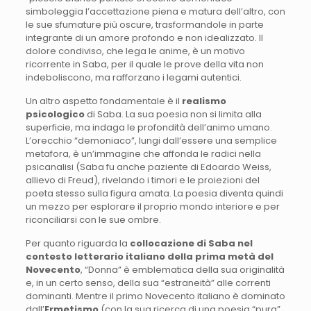
simboleggia l’accettazione piena e matura dell’altro, con
le sue sfumature più oscure, trasformandole in parte
integrante di un amore profondo e non idealizzato. Il
dolore condiviso, che lega le anime, è un motivo
ricorrente in Saba, per il quale le prove della vita non
indeboliscono, ma rafforzano i legami autentici.
Un altro aspetto fondamentale è il
realismo
psicologico
di Saba. La sua poesia non si limita alla
superficie, ma indaga le profondità dell’animo umano.
L’orecchio “demoniaco”, lungi dall’essere una semplice
metafora, è un’immagine che affonda le radici nella
psicanalisi (Saba fu anche paziente di Edoardo Weiss,
allievo di Freud), rivelando i timori e le proiezioni del
poeta stesso sulla figura amata. La poesia diventa quindi
un mezzo per esplorare il proprio mondo interiore e per
riconciliarsi con le sue ombre.
Per quanto riguarda la
collocazione di Saba nel
contesto letterario italiano della prima metà del
Novecento
, “Donna” è emblematica della sua originalità
e, in un certo senso, della sua “estraneità” alle correnti
dominanti. Mentre il primo Novecento italiano è dominato
dall’
Ermetismo
(con la sua ricerca di una poesia “pura”,