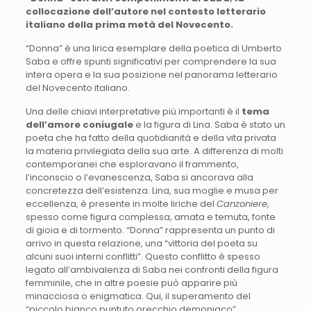
collocazione dell’autore nel contesto letterario
italiano della prima metà del Novecento.
“Donna” è una lirica esemplare della poetica di Umberto
Saba e offre spunti significativi per comprendere la sua
intera opera e la sua posizione nel panorama letterario
del Novecento italiano.
Una delle chiavi interpretative più importanti è il
tema
dell’amore coniugale
e la figura di Lina. Saba è stato un
poeta che ha fatto della quotidianità e della vita privata
la materia privilegiata della sua arte. A differenza di molti
contemporanei che esploravano il frammento,
l’inconscio o l’evanescenza, Saba si ancorava alla
concretezza dell’esistenza. Lina, sua moglie e musa per
eccellenza, è presente in molte liriche del
Canzoniere
,
spesso come figura complessa, amata e temuta, fonte
di gioia e di tormento. “Donna” rappresenta un punto di
arrivo in questa relazione, una “vittoria del poeta su
alcuni suoi interni conflitti”. Questo conflitto è spesso
legato all’ambivalenza di Saba nei confronti della figura
femminile, che in altre poesie può apparire più
minacciosa o enigmatica. Qui, il superamento del
“piccolo bianco puntuto orecchio demoniaco”