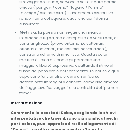
stravolgendo il ritmo, servono a sottolineare parole
chiave (“pungevi / come”, “legano / l’anime”,
“avvolgo / alle mie dita”). L’andamento discorsivo
rende il tono colloquiale, quasi una confidenza
sussurrata.
Metrica:
La poesia non segue una metrica
tradizionale rigida, ma è composta da versi liberi, di
varia lunghezza (prevalentemente settenari,
ottonari e novenari, ma con alcune variazioni),
senza uno schema di rime fisso. Questa scelta
metrica è tipica di Saba e gli permette una
maggiore libertà espressiva, adattando il ritmo al
flusso del pensiero e del sentimento. Le pause e gli a
capo sono funzionali a creare un’enfasi su
determinate immagini o concetti, come l’isolamento
dell’aggettivo “selvaggia” o la centralità del “più non
temo”.
Interpretazione
Commenta la poesia di Saba, scegliendo le chiavi
interpretative che ti sembrano più significative. In
particolare, puoi approfondire: il collegamento di
“Donna” con altri componimenti di Saba; la