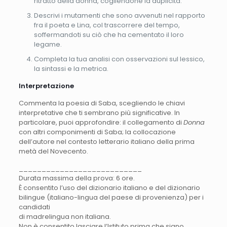
ritratto della donna, cogliendone la duplicità.
Descrivi i mutamenti che sono avvenuti nel rapporto
fra il poeta e Lina, col trascorrere del tempo,
soffermandoti su ciò che ha cementato il loro
legame.
Completa la tua analisi con osservazioni sul lessico,
la sintassi e la metrica.
Interpretazione
Commenta la poesia di Saba, scegliendo le chiavi
interpretative che ti sembrano più significative. In
particolare, puoi approfondire: il collegamento di
Donna
con altri componimenti di Saba; la collocazione
dell’autore nel contesto letterario italiano della prima
metà del Novecento.
___________________________
Durata massima della prova: 6 ore.
È consentito l’uso del dizionario italiano e del dizionario
bilingue (italiano-lingua del paese di provenienza) per i
candidati
di madrelingua non italiana.
Non è consentito lasciare l’Istituto prima che siano