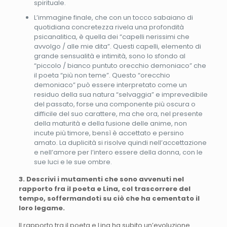
spirituale.
L’immagine finale, che con un tocco sabaiano di
quotidiana concretezza rivela una profondità
psicanalitica, è quella dei “capelli nerissimi che
avvolgo / alle mie dita”. Questi capelli, elemento di
grande sensualità e intimità, sono lo sfondo al
“piccolo / bianco puntuto orecchio demoniaco” che
il poeta “più non teme”. Questo “orecchio
demoniaco” può essere interpretato come un
residuo della sua natura “selvaggia” e imprevedibile
del passato, forse una componente più oscura o
difficile del suo carattere, ma che ora, nel presente
della maturità e della fusione delle anime, non
incute più timore, bensì è accettato e persino
amato. La duplicità si risolve quindi nell’accettazione
e nell’amore per l’intero essere della donna, con le
sue luci e le sue ombre.
3. Descrivi i mutamenti che sono avvenuti nel
rapporto fra il poeta e Lina, col trascorrere del
tempo, soffermandoti su ciò che ha cementato il
loro legame.
Il rapporto tra il poeta e Lina ha subito un’evoluzione