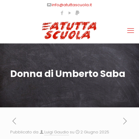
info@atuttascuola.it
Donna di Umberto Saba
Pubblicato da
Luigi Gaudio
su
2 Giugno 2025