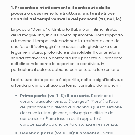
1. Presenta sinteticamente il contenuto della
poesia e descrivine la struttura, aiutandoti con
l’analisi dei tempi verbali e dei pronomi (tu, noi, io).
La poesia “Donna” di Umberto Saba è un intimo ritratto
della moglie Lina, in cui il poeta ripercorre il loro rapporto
attraverso il tempo, evidenziando la trasformazione da
una fase di “selvaggia” e inaccessibile giovinezza a un
legame maturo, profondo e indissolubile. Il contenuto si
snoda attraverso un confronto tra il passato e il presente,
sottolineando come le esperienze condivise, in
particolare il dolore, abbiano cementato la loro unione.
La struttura della poesia è bipartita, netta e significativa, e
si fonda proprio sull’uso dei tempi verbali e dei pronomi:
Prima parte (vv. 1-5): Il passato.
Dominano i
verbi al passato remoto (“pungеvi”, “t’era”) e l’uso
del pronome “tu” riferito alla donna. Questa sezione
descrive la Lina giovane, selvaggia e difficile da
conquistare. È una fase in cui il rapporto è
caratterizzato da una certa distanza e resistenza.
Seconda parte (vv. 6-13): Il presente.
I verbi