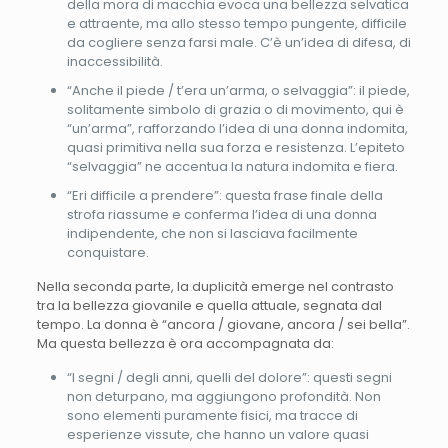
della mora di macchia evoca una bellezza selvatica
e attraente, ma allo stesso tempo pungente, difficile
da cogliere senza farsi male. C’è un’idea di difesa, di
inaccessibilità.
“Anche il piede / t’era un’arma, o selvaggia”: il piede,
solitamente simbolo di grazia o di movimento, qui è
“un’arma”, rafforzando l’idea di una donna indomita,
quasi primitiva nella sua forza e resistenza. L’epiteto
“selvaggia” ne accentua la natura indomita e fiera.
“Eri difficile a prendere”: questa frase finale della
strofa riassume e conferma l’idea di una donna
indipendente, che non si lasciava facilmente
conquistare.
Nella seconda parte, la duplicità emerge nel contrasto
tra la bellezza giovanile e quella attuale, segnata dal
tempo. La donna è “ancora / giovane, ancora / sei bella”.
Ma questa bellezza è ora accompagnata da:
“I segni / degli anni, quelli del dolore”: questi segni
non deturpano, ma aggiungono profondità. Non
sono elementi puramente fisici, ma tracce di
esperienze vissute, che hanno un valore quasi