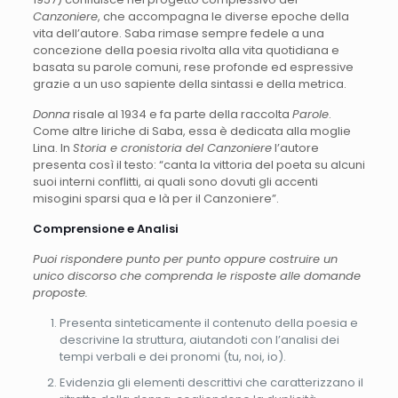
Canzoniere
, che accompagna le diverse epoche della
vita dell’autore. Saba rimase sempre fedele a una
concezione della poesia rivolta alla vita quotidiana e
basata su parole comuni, rese profonde ed espressive
grazie a un uso sapiente della sintassi e della metrica.
Donna
risale al 1934 e fa parte della raccolta
Parole
.
Come altre liriche di Saba, essa è dedicata alla moglie
Lina. In
Storia e cronistoria del Canzoniere
l’autore
presenta così il testo: “canta la vittoria del poeta su alcuni
suoi interni conflitti, ai quali sono dovuti gli accenti
misogini sparsi qua e là per il Canzoniere”.
Comprensione e Analisi
Puoi rispondere punto per punto oppure costruire un
unico discorso che comprenda le risposte alle domande
proposte.
Presenta sinteticamente il contenuto della poesia e
descrivine la struttura, aiutandoti con l’analisi dei
tempi verbali e dei pronomi (tu, noi, io).
Evidenzia gli elementi descrittivi che caratterizzano il