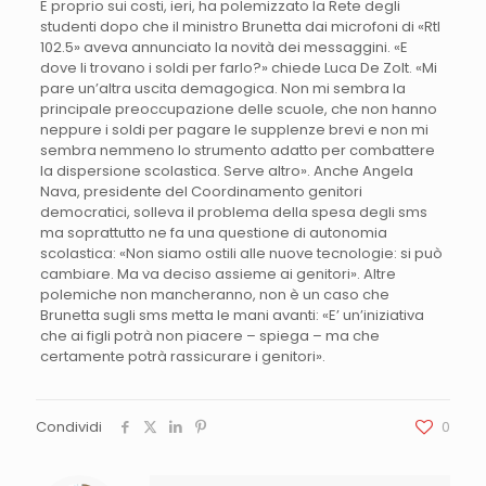
E proprio sui costi, ieri, ha polemizzato la Rete degli
studenti dopo che il ministro Brunetta dai microfoni di «Rtl
102.5» aveva annunciato la novità dei messaggini. «E
dove li trovano i soldi per farlo?» chiede Luca De Zolt. «Mi
pare un’altra uscita demagogica. Non mi sembra la
principale preoccupazione delle scuole, che non hanno
neppure i soldi per pagare le supplenze brevi e non mi
sembra nemmeno lo strumento adatto per combattere
la dispersione scolastica. Serve altro». Anche Angela
Nava, presidente del Coordinamento genitori
democratici, solleva il problema della spesa degli sms
ma soprattutto ne fa una questione di autonomia
scolastica: «Non siamo ostili alle nuove tecnologie: si può
cambiare. Ma va deciso assieme ai genitori». Altre
polemiche non mancheranno, non è un caso che
Brunetta sugli sms metta le mani avanti: «E’ un’iniziativa
che ai figli potrà non piacere – spiega – ma che
certamente potrà rassicurare i genitori».
Condividi
0