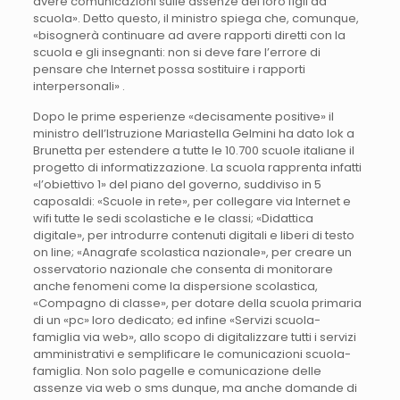
avere comunicazioni sulle assenze dei loro figli da
scuola». Detto questo, il ministro spiega che, comunque,
«bisognerà continuare ad avere rapporti diretti con la
scuola e gli insegnanti: non si deve fare l’errore di
pensare che Internet possa sostituire i rapporti
interpersonali» .
Dopo le prime esperienze «decisamente positive» il
ministro dell’Istruzione Mariastella Gelmini ha dato lok a
Brunetta per estendere a tutte le 10.700 scuole italiane il
progetto di informatizzazione. La scuola rapprenta infatti
«l’obiettivo 1» del piano del governo, suddiviso in 5
caposaldi: «Scuole in rete», per collegare via Internet e
wifi tutte le sedi scolastiche e le classi; «Didattica
digitale», per introdurre contenuti digitali e liberi di testo
on line; «Anagrafe scolastica nazionale», per creare un
osservatorio nazionale che consenta di monitorare
anche fenomeni come la dispersione scolastica,
«Compagno di classe», per dotare della scuola primaria
di un «pc» loro dedicato; ed infine «Servizi scuola-
famiglia via web», allo scopo di digitalizzare tutti i servizi
amministrativi e semplificare le comunicazioni scuola-
famiglia. Non solo pagelle e comunicazione delle
assenze via web o sms dunque, ma anche domande di