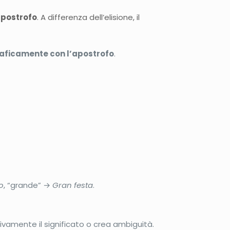
apostrofo
. A differenza dell’elisione, il
raficamente con l’apostrofo
.
o
, “grande” →
Gran festa
.
vamente il significato o crea ambiguità.