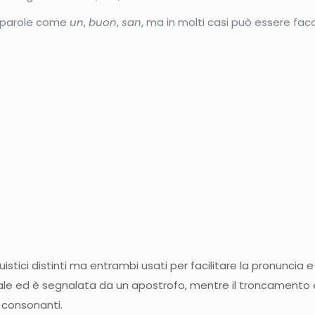
e parole come
un
,
buon
,
san
, ma in molti casi può essere faco
stici distinti ma entrambi usati per facilitare la pronuncia e r
ocale ed è segnalata da un apostrofo, mentre il troncament
 consonanti.