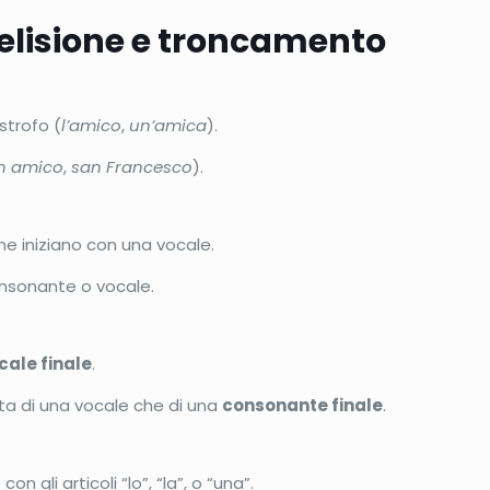
a elisione e troncamento
strofo (
l’amico
,
un’amica
).
n amico
,
san Francesco
).
che iniziano con una vocale.
onsonante o vocale.
cale finale
.
uta di una vocale che di una
consonante finale
.
on gli articoli “lo”, “la”, o “una”.