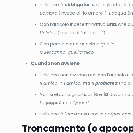
L’elisione è
obbligatoria
con gli articoli d
L’amore
(invece di “lo amore”),
L’acqua
(in
Con l’articolo indeterminativo
una
, che d
Un’idea
(invece di “una idea”).
Con parole come
questo
e
quello
:
Quest’anno
,
quell’amico
.
Quando non avviene
:
L’elisione non avviene mai con l’articolo
il
,
Il amico
→
l’amico
,
ma
Il
problema
(no eli
Non si elidono gli articoli
lo
e
la
davanti a 
Lo
yogurt
, non
l’yogurt
.
L’elisione è facoltativa con le preposizioni 
Troncamento (o apoco