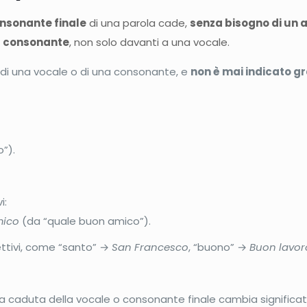
onsonante finale
di una parola cade,
senza bisogno di un 
a consonante
, non solo davanti a una vocale.
 di una vocale o di una consonante, e
non è mai indicato g
”).
i:
mico
(da “quale buon amico”).
ettivi, come “santo” →
San Francesco
, “buono” →
Buon lavor
 caduta della vocale o consonante finale cambia significati