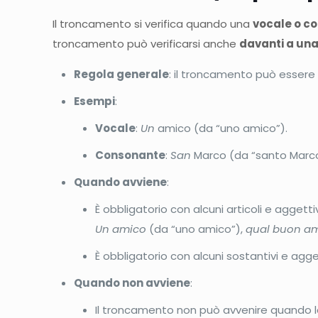
Il troncamento si verifica quando una
vocale o c
troncamento può verificarsi anche
davanti a un
Regola generale
: il troncamento può essere
Esempi
:
Vocale
:
Un
amico (da “uno amico”).
Consonante
:
San
Marco (da “santo Marco
Quando avviene
:
È obbligatorio con alcuni articoli e aggettiv
Un amico
(da “uno amico”),
qual buon a
È obbligatorio con alcuni sostantivi e agg
Quando non avviene
:
Il troncamento non può avvenire quando la