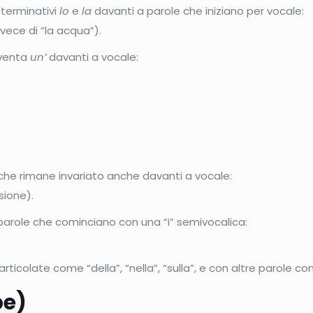
eterminativi
lo
e
la
davanti a parole che iniziano per vocale:
vece di “la acqua”).
iventa
un’
davanti a vocale:
 che rimane invariato anche davanti a vocale:
sione).
parole che cominciano con una “i” semivocalica:
articolate come “della”, “nella”, “sulla”, e con altre parole co
pe)