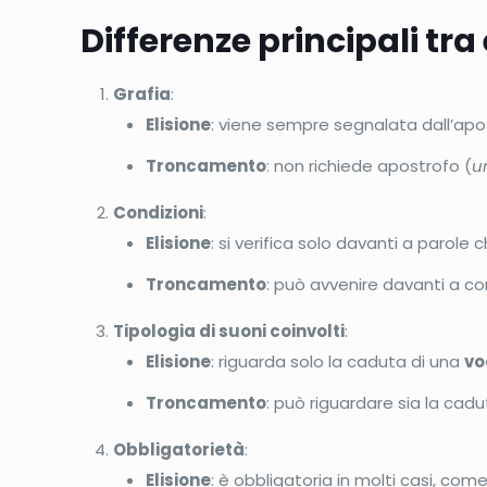
Differenze principali tr
Grafia
:
Elisione
: viene sempre segnalata dall’apo
Troncamento
: non richiede apostrofo (
u
Condizioni
:
Elisione
: si verifica solo davanti a parole 
Troncamento
: può avvenire davanti a c
Tipologia di suoni coinvolti
:
Elisione
: riguarda solo la caduta di una
vo
Troncamento
: può riguardare sia la cad
Obbligatorietà
:
Elisione
: è obbligatoria in molti casi, come c