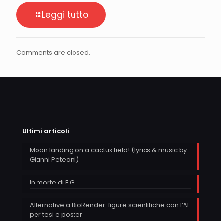
Leggi tutto
Comments are closed.
Ultimi articoli
Moon landing on a cactus field! (lyrics & music by
Gianni Peteani)
In morte di F.G.
Alternative a BioRender: figure scientifiche con l’AI
per tesi e poster