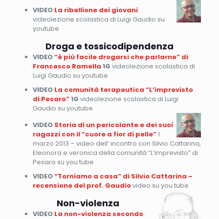
VIDEO
La ribellione dei giovani
videolezione scolastica di Luigi Gaudio su
youtube
Droga e tossicodipendenza
VIDEO
“è più facile drogarsi che parlarne” di
Francesco Ramella
1G
videolezione scolastica di
Luigi Gaudio su youtube
VIDEO
La comunità terapeutica “L’imprevisto
di Pesaro”
1G
videolezione scolastica di Luigi
Gaudio su youtube
VIDEO
Storia di un pericolante e dei suoi
ragazzi con il “cuore a fior di pelle”
1
marzo 2013 – video dell’ incontro con Silvio Cattarina,
Eleonora e veronica della comunità “L’imprevisto” di
Pesaro su you tube
VIDEO
“Torniamo a casa” di Silvio Cattarina –
recensione del prof. Gaudio
video su you tube
Non-violenza
VIDEO
La non-violenza secondo