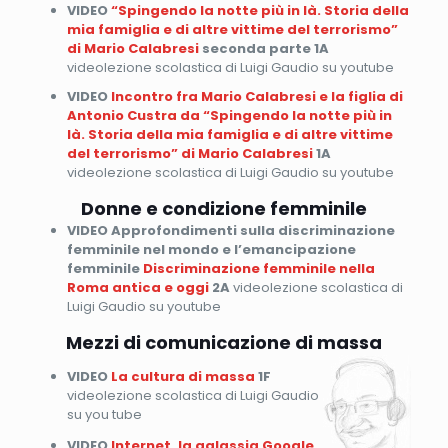
VIDEO
“Spingendo la notte più in là. Storia della
mia famiglia e di altre vittime del terrorismo”
di Mario Calabresi
seconda parte
1A
videolezione scolastica di Luigi Gaudio su youtube
VIDEO
Incontro fra Mario Calabresi e la figlia di
Antonio Custra da “Spingendo la notte più in
là. Storia della mia famiglia e di altre vittime
del terrorismo” di Mario Calabresi
1A
videolezione scolastica di Luigi Gaudio su youtube
Donne e condizione femminile
VIDEO Approfondimenti sulla discriminazione
femminile nel mondo e l’emancipazione
femminile
Discriminazione femminile nella
Roma antica e oggi
2A
videolezione scolastica di
Luigi Gaudio su youtube
Mezzi di comunicazione di massa
VIDEO
La cultura di massa
1F
videolezione scolastica di Luigi Gaudio
su you tube
VIDEO
Internet, la galassia Google,