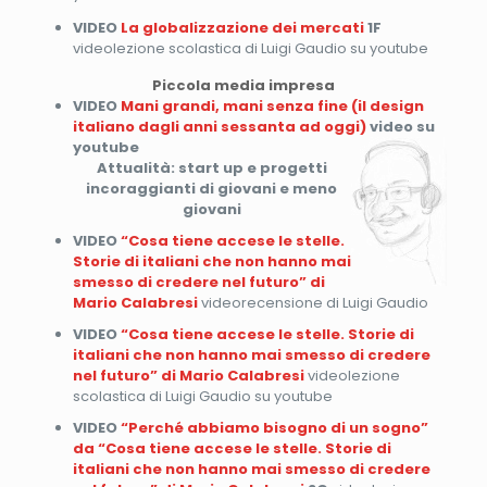
VIDEO
La globalizzazione dei mercati
1F
videolezione scolastica di Luigi Gaudio su youtube
Piccola media impresa
VIDEO
Mani grandi, mani senza fine (il design
italiano dagli anni sessanta ad oggi)
video su
youtube
Attualità: start up e progetti
incoraggianti di giovani e meno
giovani
VIDEO
“Cosa tiene accese le stelle.
Storie di italiani che non hanno mai
smesso di credere nel futuro” di
Mario Calabresi
videorecensione di Luigi Gaudio
VIDEO
“Cosa tiene accese le stelle. Storie di
italiani che non hanno mai smesso di credere
nel futuro” di Mario Calabresi
videolezione
scolastica di Luigi Gaudio su youtube
VIDEO
“Perché abbiamo bisogno di un sogno”
da “Cosa tiene accese le stelle. Storie di
italiani che non hanno mai smesso di credere