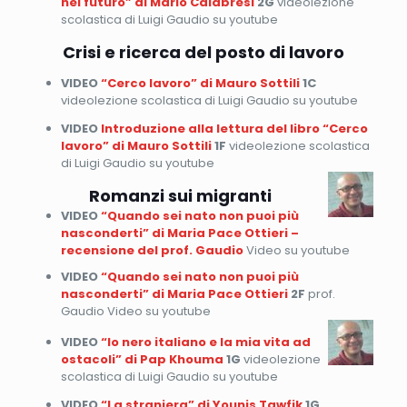
nel futuro” di Mario Calabresi
2G
videolezione
scolastica di Luigi Gaudio su youtube
Crisi e ricerca del posto di lavoro
VIDEO
“Cerco lavoro” di Mauro Sottili
1C
videolezione scolastica di Luigi Gaudio su youtube
VIDEO
Introduzione alla lettura del libro “Cerco
lavoro” di Mauro Sottili
1F
videolezione scolastica
di Luigi Gaudio su youtube
Romanzi sui migranti
VIDEO
“Quando sei nato non puoi più
nasconderti” di Maria Pace Ottieri –
recensione del prof. Gaudio
Video su youtube
VIDEO
“Quando sei nato non puoi più
nasconderti” di Maria Pace Ottieri
2F
prof.
Gaudio Video su youtube
VIDEO
“Io nero italiano e la mia vita ad
ostacoli” di Pap Khouma
1G
videolezione
scolastica di Luigi Gaudio su youtube
VIDEO
“La straniera” di Younis Tawfik
1G