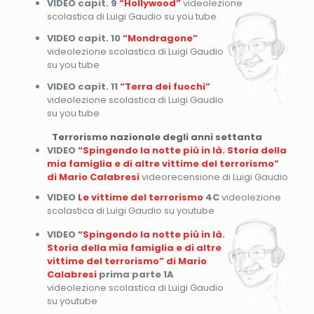
VIDEO capit. 9
“Hollywood”
videolezione
scolastica di Luigi Gaudio su you tube
VIDEO capit. 10
“Mondragone”
videolezione scolastica di Luigi Gaudio
su you tube
VIDEO capit. 11
“Terra dei fuochi”
videolezione scolastica di Luigi Gaudio
su you tube
Terrorismo nazionale degli anni settanta
VIDEO
“Spingendo la notte più in là. Storia della
mia famiglia e di altre vittime del terrorismo”
di Mario Calabresi
videorecensione di Luigi Gaudio
VIDEO
Le vittime del terrorismo
4C
videolezione
scolastica di Luigi Gaudio su youtube
VIDEO
“Spingendo la notte più in là.
Storia della mia famiglia e di altre
vittime del terrorismo” di Mario
Calabresi
prima parte
1A
videolezione scolastica di Luigi Gaudio
su youtube