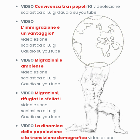
VIDEO
Convivenza tra i popoli
1G
videolezione
scolastica di Luigi Gaudio su you tube
VIDEO
L’immigrazione è
un vantaggio?
videolezione
scolastica di Luigi
Gaudio su you tube
VIDEO
Migrazioni e
ambiente
videolezione
scolastica di Luigi
Gaudio su you tube
VIDEO
Migrazioni,
rifugiati e sfollati
videolezione
scolastica di Luigi
Gaudio su you tube
VIDEO
La dinamica
della popolazione
e la transizione demografica
videolezione