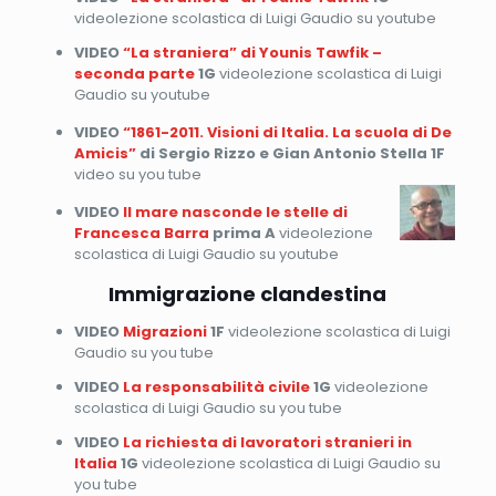
videolezione scolastica di Luigi Gaudio su youtube
VIDEO
“La straniera” di Younis Tawfik –
seconda parte
1G
videolezione scolastica di Luigi
Gaudio su youtube
VIDEO
“1861-2011. Visioni di Italia. La scuola di De
Amicis”
di Sergio Rizzo e Gian Antonio Stella
1F
video su you tube
VIDEO
Il mare nasconde le stelle di
Francesca Barra
prima A
videolezione
scolastica di Luigi Gaudio su youtube
Immigrazione clandestina
VIDEO
Migrazioni
1F
videolezione scolastica di Luigi
Gaudio su you tube
VIDEO
La responsabilità civile
1G
videolezione
scolastica di Luigi Gaudio su you tube
VIDEO
La richiesta di lavoratori stranieri in
Italia
1G
videolezione scolastica di Luigi Gaudio su
you tube