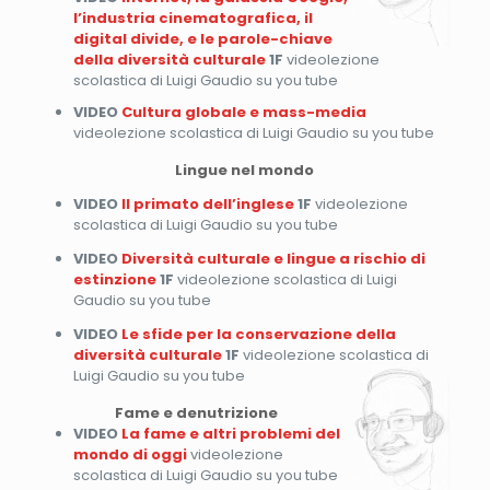
l’industria cinematografica, il
digital divide, e le parole-chiave
della diversità culturale
1F
videolezione
scolastica di Luigi Gaudio su you tube
VIDEO
Cultura globale e mass-media
videolezione scolastica di Luigi Gaudio su you tube
Lingue nel mondo
VIDEO
Il primato dell’inglese
1F
videolezione
scolastica di Luigi Gaudio su you tube
VIDEO
Diversità culturale e lingue a rischio di
estinzione
1F
videolezione scolastica di Luigi
Gaudio su you tube
VIDEO
Le sfide per la conservazione della
diversità culturale
1F
videolezione scolastica di
Luigi Gaudio su you tube
Fame e denutrizione
VIDEO
La fame e altri problemi del
mondo di oggi
videolezione
scolastica di Luigi Gaudio su you tube