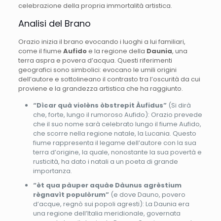
celebrazione della propria immortalità artistica.
Analisi del Brano
Orazio inizia il brano evocando i luoghi a lui familiari,
come il fiume
Aufido
e la regione della
Daunia
, una
terra aspra e povera d’acqua. Questi riferimenti
geografici sono simbolici: evocano le umili origini
dell’autore e sottolineano il contrasto tra l’oscurità da cui
proviene e la grandezza artistica che ha raggiunto.
“Dìcar quà violèns òbstrepit Àufidus”
(Si dirà
che, forte, lungo il rumoroso Aufido): Orazio prevede
che il suo nome sarà celebrato lungo il fiume Aufido,
che scorre nella regione natale, la Lucania. Questo
fiume rappresenta il legame dell’autore con la sua
terra d’origine, la quale, nonostante la sua povertà e
rusticità, ha dato i natali a un poeta di grande
importanza.
“èt qua pàuper aquàe Dàunus agrèstium
règnavìt populòrum”
(e dove Dauno, povero
d’acque, regnò sui popoli agresti): La Daunia era
una regione dell’Italia meridionale, governata