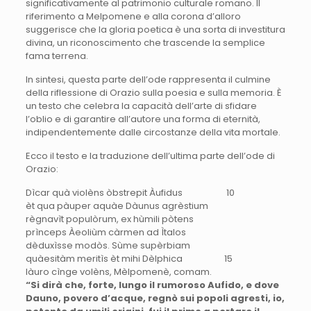
significativamente al patrimonio culturale romano. Il
riferimento a Melpomene e alla corona d’alloro
suggerisce che la gloria poetica è una sorta di investitura
divina, un riconoscimento che trascende la semplice
fama terrena.
In sintesi, questa parte dell’ode rappresenta il culmine
della riflessione di Orazio sulla poesia e sulla memoria. È
un testo che celebra la capacità dell’arte di sfidare
l’oblio e di garantire all’autore una forma di eternità,
indipendentemente dalle circostanze della vita mortale.
Ecco il testo e la traduzione dell’ultima parte dell’ode di
Orazio:
Dìcar quà violèns òbstrepit Àufidus 10
èt qua pàuper aquàe Dàunus agrèstium
règnavìt populòrum, ex hùmili pòtens
prìnceps Àeoliùm càrmen ad Ìtalos
dèduxìsse modòs. Sùme supèrbiam
quàesitàm meritìs èt mihi Dèlphica 15
làuro cìnge volèns, Mèlpomenè, comam.
“Si dirà che, forte, lungo il rumoroso Aufido, e dove
Dauno, povero d’acque, regnò sui popoli agresti, io,