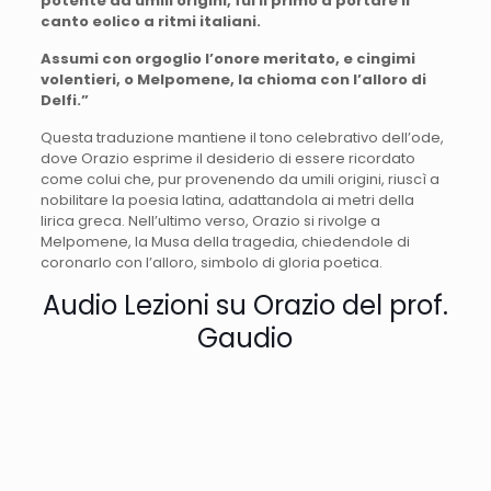
potente da umili origini, fui il primo a portare il
canto eolico a ritmi italiani.
Assumi con orgoglio l’onore meritato, e cingimi
volentieri, o Melpomene, la chioma con l’alloro di
Delfi.”
Questa traduzione mantiene il tono celebrativo dell’ode,
dove Orazio esprime il desiderio di essere ricordato
come colui che, pur provenendo da umili origini, riuscì a
nobilitare la poesia latina, adattandola ai metri della
lirica greca. Nell’ultimo verso, Orazio si rivolge a
Melpomene, la Musa della tragedia, chiedendole di
coronarlo con l’alloro, simbolo di gloria poetica.
Audio Lezioni su Orazio del prof.
Gaudio