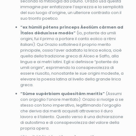
secondo la mitologia da Dauno. Orazio usa questa
immagine per enfatizzare l’asprezza e la semplicità
del suo luogo d’origine, un ulteriore contrasto con il
suo trionfo poetico.
“ex hùmili pòtens prìnceps Àeoliùm càrmen ad
Ìtalos dèduxìsse modòs”
(io, potente da umili
origini, fui il primo a portare il canto eolico a ritmi
italiani): Qui Orazio sottolinea il proprio merito
principale, ossia l’aver adattato la lirica eolica, cioè
quella della tradizione greca di Alceo e Saffo, alla
lingua e ai metri latini. Egli si definisce “potente da
umili origini”, esprimendo la consapevolezza di
essere riuscito, nonostante le sue origini modeste, a
elevare la poesia latina al livello della grande lirica
greca.
“Sùme supèrbiam quàesitàm meritìs”
(Assumi
con orgoglio l’onore meritato): Orazio si rivolge a se
stesso con tono imperativo, legittimando l’orgoglio
che deriva dai meriti acquisiti attraverso il duro
lavoro e il talento. Questo verso è una dichiarazione
di autostima e di consapevolezza del valore della
propria opera.