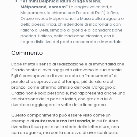
“èt mihi Dèlphica làuro cìnge volèns,
Mèlpomenè, comam”
(e cingimi volentieri, o
Melpomene, la chioma con l’alloro di Delfi): Infine,
Orazio invoca Melpomene, la Musa della tragedia e
della poesia lirica, chiedendole di incoronarlo con
l’alloro di Delfi, simbolo di gloria e di consacrazione
poetica. L’alloro, nella tradizione classica, era il
segno distintivo del poeta consacrato e immortale.
Commento
L’ode riflette il senso di realizzazione e di immortalità che
Orazio sente di aver raggiunto attraverso la sua poesia.
Egli è consapevole di aver creato un “monumento” di
parole che sopravviverà al tempo, più duraturo del
bronzo, come afferma all’inizio dell’ode. L’orgoglio di
Orazio non è solo personale, ma rappresenta anche una
celebrazione della poesia latina, che grazie a lui è
riuscita a raggiungere le vette della lirica greca.
Questo componimento può essere visto come un
esempio di
autorevolezza letteraria
, in cui l’autore
rivendica il suo posto nella storia della letteratura, non
con arroganza, ma con la certezza di aver contribuito