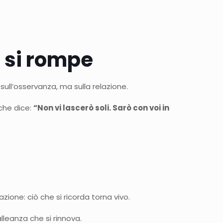
n si rompe
 sull’osservanza, ma sulla relazione.
che dice:
“Non vi lascerò soli. Sarò con voi in
ione: ciò che si ricorda torna vivo.
lleanza che si rinnova.