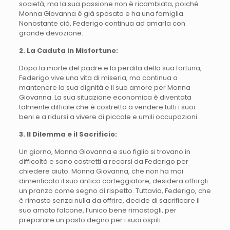
società, ma la sua passione non è ricambiata, poiché
Monna Giovanna è già sposata e ha una famiglia.
Nonostante ciò, Federigo continua ad amarla con
grande devozione.
2. La Caduta in Misfortune:
Dopo la morte del padre e la perdita della sua fortuna,
Federigo vive una vita di miseria, ma continua a
mantenere la sua dignità e il suo amore per Monna
Giovanna. La sua situazione economica è diventata
talmente difficile che è costretto a vendere tutti i suoi
beni e a ridursi a vivere di piccole e umili occupazioni.
3. Il Dilemma e il Sacrificio:
Un giorno, Monna Giovanna e suo figlio si trovano in
difficoltà e sono costretti a recarsi da Federigo per
chiedere aiuto. Monna Giovanna, che non ha mai
dimenticato il suo antico corteggiatore, desidera offrirgli
un pranzo come segno di rispetto. Tuttavia, Federigo, che
è rimasto senza nulla da offrire, decide di sacrificare il
suo amato falcone, l’unico bene rimastogli, per
preparare un pasto degno per i suoi ospiti.