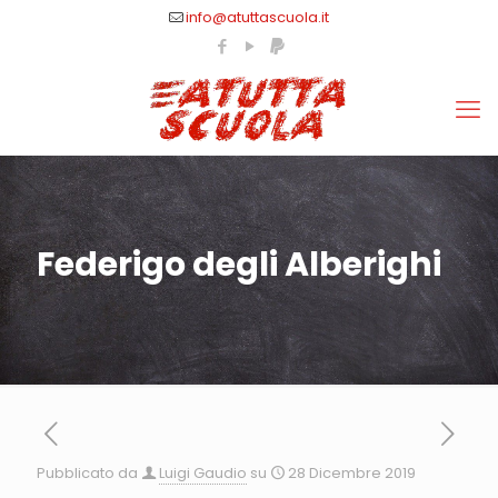
info@atuttascuola.it
Federigo degli Alberighi
Pubblicato da
Luigi Gaudio
su
28 Dicembre 2019