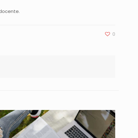
 docente.
0