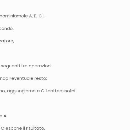
denominiamole A, B, C].
icando,
catore,
 seguenti tre operazioni:
ndo l’eventuale resto;
no, aggiungiamo a C tanti sassolini
n A.
C espone il risultato.