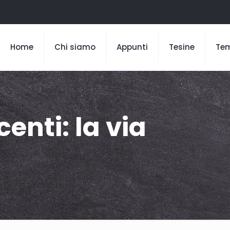
Home
Chi siamo
Appunti
Tesine
Te
enti: la via