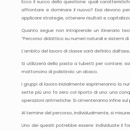
Ecco il succo della questione: quali caratteristi
affrontare e dominare il nuovo? Essi devono percep
applicare strategie, ottenere risultati e capitalizz
Quanto segue non intraprende un itinerario teori
“Percorso didattico su numeri naturali e sistemi d
L’ambito del lavoro di classe sarà definito dall’
Si utilizzerà della pasta a tubetti per contare; 
mattoncino di polistirolo: un abaco.
I gruppi di lavoro inizialmente esprimeranno la num
sette più uno fa zero col riporto di uno: una con
operazioni aritmetiche. Si cimenteranno infine su
Al termine del percorso, individualmente, si misur
Uno dei quesiti potrebbe essere: individuate il f