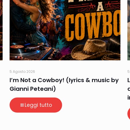
5 Agosto 2026
5
I’m Not a Cowboy! (lyrics & music by
Gianni Peteani)
Leggi tutto