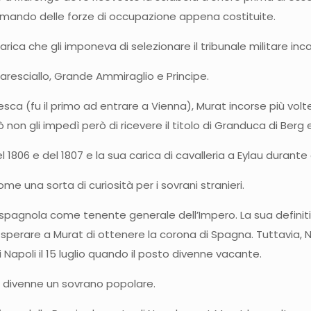
l comando delle forze di occupazione appena costituite.
arica che gli imponeva di selezionare il tribunale militare inca
Maresciallo, Grande Ammiraglio e Principe.
a (fu il primo ad entrare a Vienna), Murat incorse più volte 
ò non gli impedì però di ricevere il titolo di Granduca di Berg 
806 e del 1807 e la sua carica di cavalleria a Eylau durante 
e una sorta di curiosità per i sovrani stranieri.
ta spagnola come tenente generale dell’Impero. La sua definit
 sperare a Murat di ottenere la corona di Spagna. Tuttavia, 
apoli il 15 luglio quando il posto divenne vacante.
e divenne un sovrano popolare.