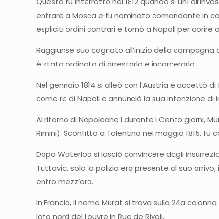
Questo fu interrotto nel 1812 quando si unì all’inv
entrare a Mosca e fu nominato comandante in ca
espliciti ordini contrari e tornò a Napoli per apri
Raggiunse suo cognato all’inizio della campagna di G
è stato ordinato di arrestarlo e incarcerarlo.
Nel gennaio 1814 si alleò con l’Austria e accettò di fo
come re di Napoli e annunciò la sua intenzione di i
Al ritorno di Napoleone I durante i Cento giorni, Mu
Rimini). Sconfitto a Tolentino nel maggio 1815, fu c
Dopo Waterloo si lasciò convincere dagli insurrezi
Tuttavia, solo la polizia era presente al suo arriv
entro mezz’ora.
In Francia, il nome Murat si trova sulla 24a colonna
lato nord del Louvre in Rue de Rivoli.