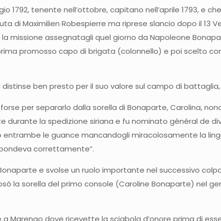
1792, tenente nell’ottobre, capitano nell’aprile 1793, e che
 di Maximilien Robespierre ma riprese slancio dopo il 13 V
e la missione assegnatagli quel giorno da Napoleone Bonaparte
Fu prima promosso capo di brigata (colonnello) e poi scelto
distinse ben presto per il suo valore sul campo di battaglia
orse per separarlo dalla sorella di Bonaparte, Carolina, nono
nte durante la spedizione siriana e fu nominato général de d
afitto entrambe le guance mancandogli miracolosamente la lin
rispondeva correttamente”.
onaparte e svolse un ruolo importante nel successivo colpo
sò la sorella del primo console (Caroline Bonaparte) nel genn
Marengo dove ricevette la sciabola d’onore prima di essere i