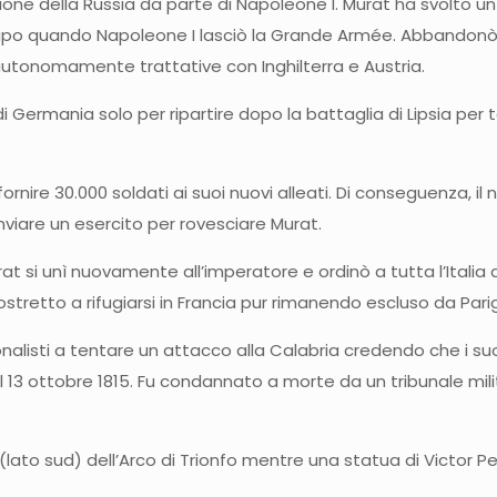
asione della Russia da parte di Napoleone I. Murat ha svolto u
po quando Napoleone I lasciò la Grande Armée. Abbandonò 
re autonomamente trattative con Inghilterra e Austria.
ermania solo per ripartire dopo la battaglia di Lipsia per tor
rnire 30.000 soldati ai suoi nuovi alleati. Di conseguenza, il nuo
nviare un esercito per rovesciare Murat.
rat si unì nuovamente all’imperatore e ordinò a tutta l’Italia
ostretto a rifugiarsi in Francia pur rimanendo escluso da Parig
onalisti a tentare un attacco alla Calabria credendo che i su
o, il 13 ottobre 1815. Fu condannato a morte da un tribunale 
 (lato sud) dell’Arco di Trionfo mentre una statua di Victor P