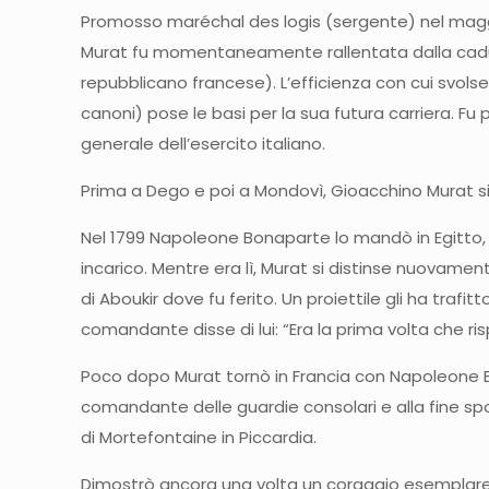
Promosso maréchal des logis (sergente) nel maggio 
Murat fu momentaneamente rallentata dalla caduta
repubblicano francese). L’efficienza con cui svols
canoni) pose le basi per la sua futura carriera. 
generale dell’esercito italiano.
Prima a Dego e poi a Mondovì, Gioacchino Murat si 
Nel 1799 Napoleone Bonaparte lo mandò in Egitto, f
incarico. Mentre era lì, Murat si distinse nuovame
di Aboukir dove fu ferito. Un proiettile gli ha tr
comandante disse di lui: “Era la prima volta che 
Poco dopo Murat tornò in Francia con Napoleone B
comandante delle guardie consolari e alla fine spo
di Mortefontaine in Piccardia.
Dimostrò ancora una volta un coraggio esemplare a 