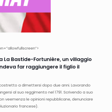
n=”allowfullscreen”>
a La Bastide-Fortunière, un villaggio
eva far raggiungere il figlio il
u costretto a dimettersi dopo due anni. Lavorando
giungersi al suo reggimento nel 1791. Scrivendo a suo
e con veemenza le opinioni repubblicane, denunciare
luzionario francese).