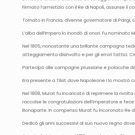
Firmato l’armistizio con il Re di Napoli, assunse i
Tornato in Francia, divenne governatore di Parigi, c
L’alba dell’Impero lo inondò di onori. Fu nominato 
Nel 1805, nonostante una brillante campagna tedesc
atteggiamento disinvolto e per gli errori tattici. Ci
Partecipò alle campagne prussiane e polacche del 1
Era presente a Tilsit dove Napoleone I lo mostrò com
Nel 1808, Murat fu incaricato di reprimere la rivol
raccolse le congratulazioni dell’imperatore e fece
Bonaparte. In compenso Murat fu incoronato Re di N
Dedicò gli anni successivi al suo nuovo regno dov