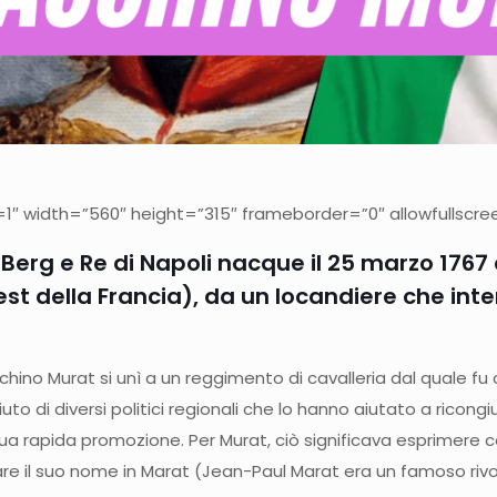
 width=”560″ height=”315″ frameborder=”0″ allowfullscree
 Berg e Re di Napoli nacque il 25 marzo 1767 
t della Francia), da un locandiere che intend
chino Murat si unì a un reggimento di cavalleria dal quale f
uto di diversi politici regionali che lo hanno aiutato a ricon
la sua rapida promozione. Per Murat, ciò significava esprimer
re il suo nome in Marat (Jean-Paul Marat era un famoso rivo