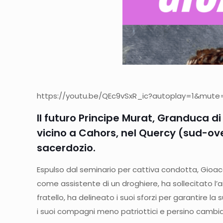
https://youtu.be/QEc9vSxR_ic?autoplay=1&mute=1″
Il futuro Principe Murat, Granduca di
vicino a Cahors, nel Quercy (sud-oves
sacerdozio.
Espulso dal seminario per cattiva condotta, Gioac
come assistente di un droghiere, ha sollecitato l’ai
fratello, ha delineato i suoi sforzi per garantire 
i suoi compagni meno patriottici e persino cambia