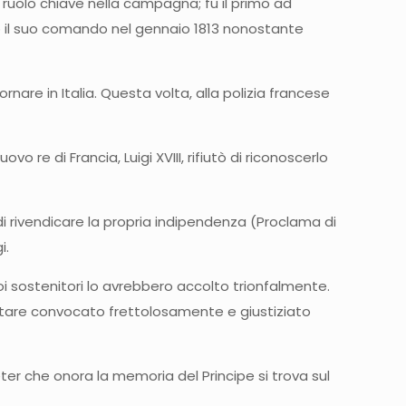
n ruolo chiave nella campagna; fu il primo ad
il suo comando nel gennaio 1813 nonostante
nare in Italia. Questa volta, alla polizia francese
vo re di Francia, Luigi XVIII, rifiutò di riconoscerlo
 di rivendicare la propria indipendenza (Proclama di
i.
oi sostenitori lo avrebbero accolto trionfalmente.
militare convocato frettolosamente e giustiziato
eter che onora la memoria del Principe si trova sul