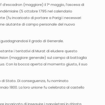
f d’escadron (maggiore) il 1° maggio, l’ascesa di
endémiaire (5 ottobre 1795 nel calendario
 (fu incaricato di portare a Parigi i necessari
 come aiutante di campo personale del nuovo
, guadagnandosi il grado di Generale.
stante i tentativi di Murat di eludere questo
ivision (maggiore generale) sul campo di battaglia
gua. Con la bocca aperta al momento giusto, il suo
 di Stato. Di conseguenza, fu nominato
aio 1800. La loro unione fu celebrata al castello
ncaricato di inseguire i napoletani in ritirata.