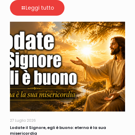
Leggi tutto
27 Luglio 2026
Lodate il Signore, egli è buono: eterna è la sua
misericordia