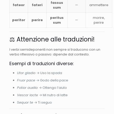
fassus
fateor
fateri
—
ammettere
sum
peritus
morire,
peritor
perire
—
sum
perire
⚖️ Attenzione alle traduzioni!
I verbi semideponenti non sempre si traducono con un
verbo riflessivo o passivo: dipende dal contesto.
Esempi di traduzioni diverse:
Utor gladio
→ Uso la spada
Fruor pace
→ Godo della pace
Potior auxilio
→ Ottengo l’aiuto
Vescor lacte
→ Mi nutro di latte
Sequor te
→ Ti seguo