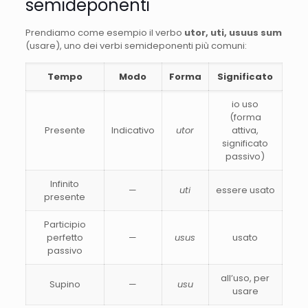
semideponenti
Prendiamo come esempio il verbo
utor, uti, usuus sum
(usare), uno dei verbi semideponenti più comuni:
Tempo
Modo
Forma
Significato
io uso
(forma
Presente
Indicativo
utor
attiva,
significato
passivo)
Infinito
—
uti
essere usato
presente
Participio
perfetto
—
usus
usato
passivo
all’uso, per
Supino
—
usu
usare