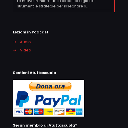
Le nuove frontiere della didattica digitale:
strumenti e strategie per insegnare s…
Lezioni in Podcast
→
Audio
→
Video
Sostieni Atuttascuola
Sei un membro di Atuttascuola?