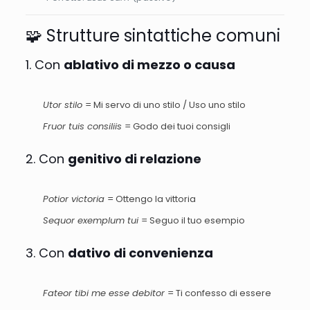
🧩 Strutture sintattiche comuni
1. Con
ablativo di mezzo o causa
Utor stilo
= Mi servo di uno stilo / Uso uno stilo
Fruor tuis consiliis
= Godo dei tuoi consigli
2. Con
genitivo di relazione
Potior victoria
= Ottengo la vittoria
Sequor exemplum tui
= Seguo il tuo esempio
3. Con
dativo di convenienza
Fateor tibi me esse debitor
= Ti confesso di essere