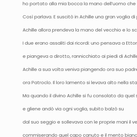
ho portato alla mia bocca la mano dell’uomo che u
Così parlava. E suscitò in Achille una gran voglia d
Achille allora prendeva la mano del vecchio e lo
I due erano assaliti dai ricordi: uno pensava a Ett
e piangeva a dirotto, rannicchiat
Achille a sua volta veniva piangendo ora suo padr
ora Patroclo. Il loro lamento si levava alto nella st
Ma quando il divino Achille si fu consolato da quel
e gliene andò via ogni voglia, subito balzò su
dal suo seggio e sollevava con le 
commiserando quel capo canuto e il mento bianc