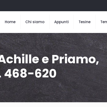
Home
Chi siamo
Appunti
Tesine
Te
 Achille e Priamo,
v. 468-620