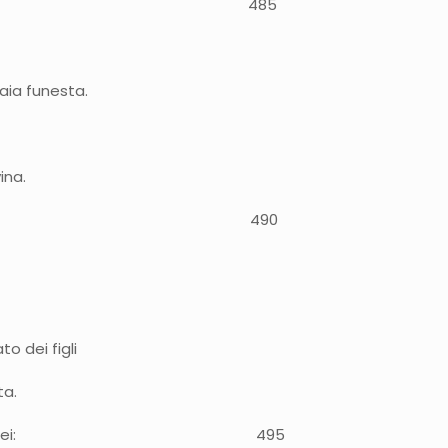
a parola ad Achille: 485
iaia funesta.
ina.
a di sentir dire 490
o dei figli
ta.
varono qui gli Achei: 495