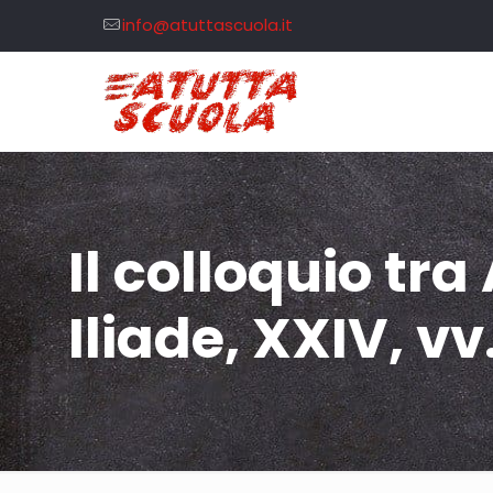
info@atuttascuola.it
Il colloquio tra
Iliade, XXIV, v