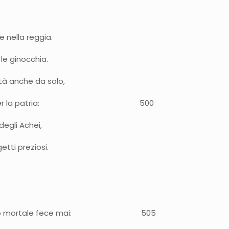
e nella reggia.
 le ginocchia.
ttà anche da solo,
 combatteva per la patria: 500
degli Achei,
etti preziosi.
essun altro mortale fece mai: 505