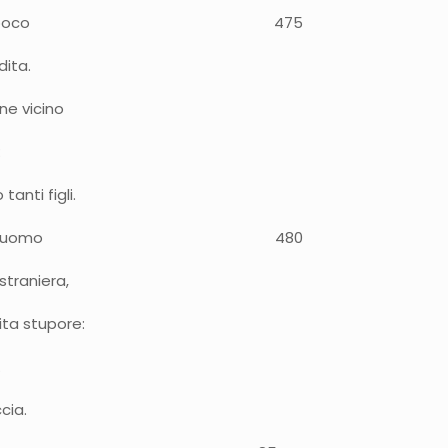
i aveva finito da poco 475
dita.
ne vicino
:
tanti figli.
mento coglie un uomo 480
straniera,
ita stupore:
.
cia.