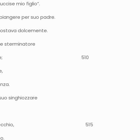
ccise mio figlio”.
i piangere per suo padre.
 scostava dolcemente.
ore sterminatore
o ai piedi di Achille; 510
e,
anza.
 suo singhiozzare
proprie mani il vecchio, 515
o.