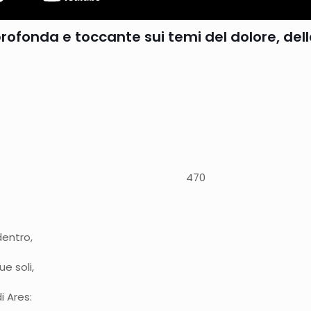
 profonda e toccante sui temi del dolore, de
i rimaneva a tenere 470
dentro,
e soli,
i Ares: