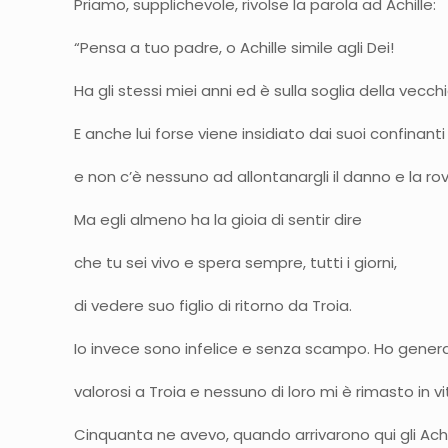
Priamo, supplichevole, rivolse l
“Pensa a tuo padre, o Achille simile agli Dei!
Ha gli stessi miei anni ed è sulla soglia della vecch
E anche lui forse viene insidiato dai suoi confinanti
e non c’è nessuno ad allontanargli il danno e la rov
Ma egli almeno ha la gioi
che tu sei vivo e spera sempre, tutti i giorni,
di vedere suo figlio di ritorno da Troia.
Io invece sono infelice e senza scampo. Ho generat
valorosi a Troia e nessuno di loro mi è rimasto in vi
Cinquanta ne avevo, quando arri