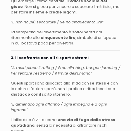
Qui emerge il tema centrale:
il valore sociale del
gioco
. Non si gioca per vincere o superare limiti fisici, ma
per stare insieme e creare legami.
“E non ho più seccature / Se ho cinquecento lire”
La semplicità del divertimento è sottolineata dal
riferimento alle
cinquecento lire
, simbolo di un’epoca
in cui bastava poco per divertirsi.
3. Il confronto con altri sport estremi
“A molti piace il rafting / Free climbing, bungee jumping /
Per tentare l’estremo / il limite dell’umano”
Questi sport sono associati alla sfida con se stessi e con
la natura. L’autore, però, non li pratica e ribadisce il suo
distacco
con il solito ritornello.
“E dimentico ogni affanno / ogni impegno e d ogni
inganno”
Il biliardino è visto come
una via di fuga dallo stress
quotidiano
, senza la necessità di affrontare rischi
estremi.