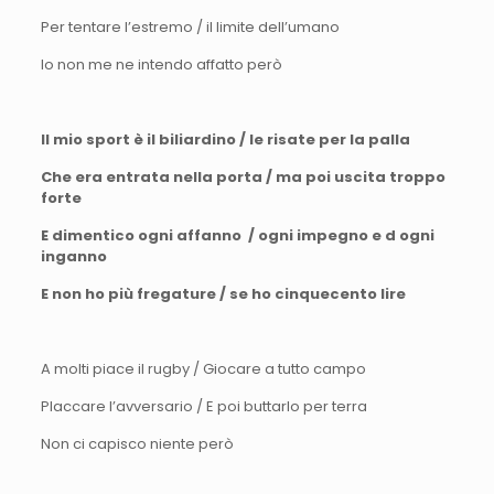
Per tentare l’estremo / il limite dell’umano
Io non me ne intendo affatto però
Il mio sport è il biliardino / le risate per la palla
Che era entrata nella porta / ma poi uscita troppo
forte
E dimentico ogni affanno / ogni impegno e d ogni
inganno
E non ho più fregature / se ho cinquecento lire
A molti piace il rugby / Giocare a tutto campo
Placcare l’avversario / E poi buttarlo per terra
Non ci capisco niente però