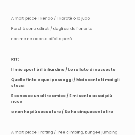
A molti piace il kendo / il karatè o lo judo
Perché sono attirati / dagli usi dell’oriente
non me ne adonto affatto però
RIT:
Il mio sport è il biliardino / Le rullate di nascosto
Quelle finte e quei passaggi / Mai scontati mai gli
stessi
E conosco un altro amico / E mi sento assai più
ricco
e non ho più seccature / Se ho cinquecento lire
A molti piace il rafting / Free climbing, bungee jumping