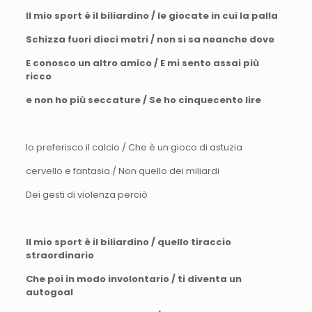
Il mio sport è il biliardino / le giocate in cui la palla
Schizza fuori dieci metri / non si sa neanche dove
E conosco un altro amico / E mi sento assai più
ricco
e non ho più seccature / Se ho cinquecento lire
Io preferisco il calcio / Che è un gioco di astuzia
cervello e fantasia / Non quello dei miliardi
Dei gesti di violenza perciò
Il mio sport è il biliardino / quello tiraccio
straordinario
Che poi in modo involontario / ti diventa un
autogoal