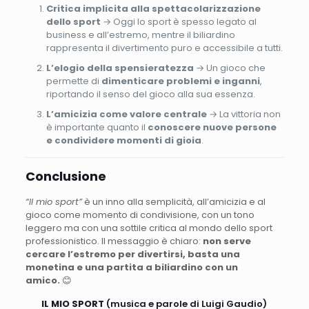
Critica implicita alla spettacolarizzazione
dello sport
→ Oggi lo sport è spesso legato al
business e all’estremo, mentre il biliardino
rappresenta il divertimento puro e accessibile a tutti.
L’elogio della spensieratezza
→ Un gioco che
permette di
dimenticare problemi e inganni
,
riportando il senso del gioco alla sua essenza.
L’amicizia come valore centrale
→ La vittoria non
è importante quanto il
conoscere nuove persone
e condividere momenti di gioia
.
Conclusione
“Il mio sport”
è un inno alla semplicità, all’amicizia e al
gioco come momento di condivisione, con un tono
leggero ma con una sottile critica al mondo dello sport
professionistico. Il messaggio è chiaro:
non serve
cercare l’estremo per divertirsi, basta una
monetina e una partita a biliardino con un
amico.
😊
IL MIO SPORT
(musica e parole di Luigi Gaudio)