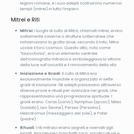
legioni romane, e i suoi adepti costruirono numerosi
templi (mitrei) in tutto l’impero.
Mitrei e Riti
Mitrei
: I luoghi di culto di Mitra, chiamati mitrei, erano
solitamente caverne o strutture sotterranee che
richiamavano la grotta dove, secondo il mito, Mitra
uccise il toro cosmico. Questo atto, noto come
“tauroctonia”, era un elemento centrale
dell’iconografia mitraica e simboleggiava la vittoria
della luce sull’oscurità e il rinnovamento della vita.
Iniziazione e Gradi
: Il culto di Mitra era
esclusivamente maschile e organizzato in sette
gradi di iniziazione. Gli adepti passavano attraverso
diverse prove e rituali per avanzare nei gradi, che
rappresentavano una progressione spirituale. I
gradi erano: Corax (corvo), Nymphus (sposo), Miles
(soldato), Leo (leone), Perses (Persiano),
Heliodromus (messaggero del sole), e Pater
(padre).
Rituali
: I riti mitraici erano segreti e riservati agli
iniziati. Includevano banchetti sacri, sacrifici rituali e