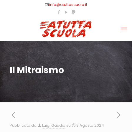
info@atuttascuola.it
Il Mitraismo
Pubblicato da
Luigi Gaudio
su
9 Agosto 2024