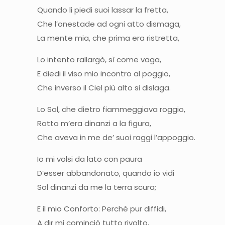
Quando li piedi suoi lassar la frett
Che l’onestade ad ogni atto dismaga,
La mente mia, che prima era ristretta,
Lo intento rallargò, sì come vag
E diedi il viso mio incontro al poggio,
Che inverso il Ciel più alto si dislaga.
Lo Sol, che dietro fiammeggiava roggi
Rotto m’era dinanzi a la figura,
Che aveva in me de’ suoi raggi l’appoggio.
Io mi volsi da lato con paur
D’esser abbandonato, quando io vidi
Sol dinanzi da me la terra scura;
E il mio Conforto: Perchè pur diffid
A dir mi cominciò tutto rivolto,