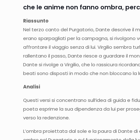
che le anime non fanno ombra, perch
Riassunto
Nel terzo canto del Purgatorio, Dante descrive il mom
erano sparpagliati per la campagna, si rivolgono v
affrontare il viaggio senza di lui. Virgilio sembr
rallentano il passo, Dante riesce a guardare il mo
Dante si rivolge a Virgilio, che lo rassicura ricorda
beati sono disposti in modo che non bloccano la l
Analisi
Questi versi si concentrano sull’idea di guida e fidu
poeta esprime la sua dipendenza da lui per prosegu
verso la redenzione.
L’ombra proiettata dal sole e la paura di Dante di
ombre nel Purgatorio e sul funzionamento della luce