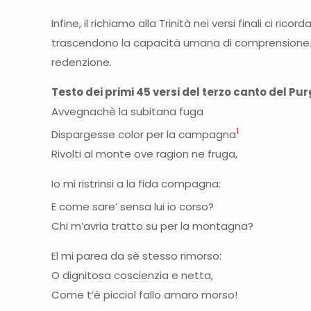
Infine, il richiamo alla Trinità nei versi finali ci r
trascendono la capacità umana di comprensione. Dant
redenzione.
Testo dei primi 45 versi del terzo canto del Pu
Avvegnachè la subitana fug
1
Dispargesse color per la campagna
Rivolti al monte ove ragion ne fruga,
Io mi ristrinsi a la fida compagn
E come sare’ sensa lui io corso?
Chi m’avria tratto su per la montagna?
El mi parea da sè stesso rimors
O dignitosa coscienzia e netta,
Come t’è picciol fallo amaro morso!