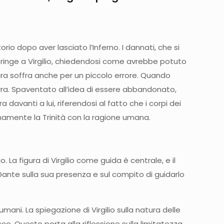
orio dopo aver lasciato l’Inferno. I dannati, che si
stringe a Virgilio, chiedendosi come avrebbe potuto
ura soffra anche per un piccolo errore. Quando
erra. Spaventato all’idea di essere abbandonato,
 davanti a lui, riferendosi al fatto che i corpi dei
namente la Trinità con la ragione umana.
 La figura di Virgilio come guida è centrale, e il
Dante sulla sua presenza e sul compito di guidarlo
ani. La spiegazione di Virgilio sulla natura delle
o. Questo porta alla riflessione sulla limitatezza