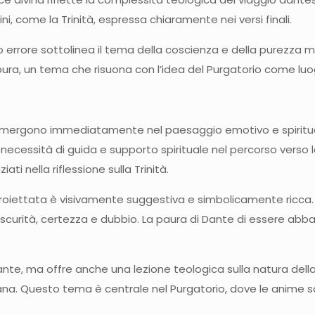
i, come la Trinità, espressa chiaramente nei versi finali.
olo errore sottolinea il tema della coscienza e della purezza
a, un tema che risuona con l’idea del Purgatorio come luogo 
i immergono immediatamente nel paesaggio emotivo e spiritua
necessità di guida e supporto spirituale nel percorso verso l
ti nella riflessione sulla Trinità.
oiettata è visivamente suggestiva e simbolicamente ricca. Il c
urità, certezza e dubbio. La paura di Dante di essere abband
a Dante, ma offre anche una lezione teologica sulla natura del
 Questo tema è centrale nel Purgatorio, dove le anime son