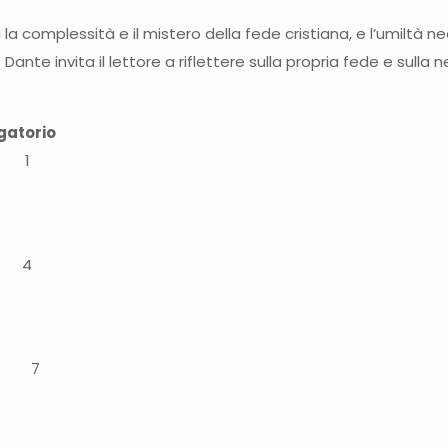
icorda la complessità e il mistero della fede cristiana, e l’umil
e invita il lettore a riflettere sulla propria fede e sulla ne
rgatorio
a 1
a:
4
o: 7