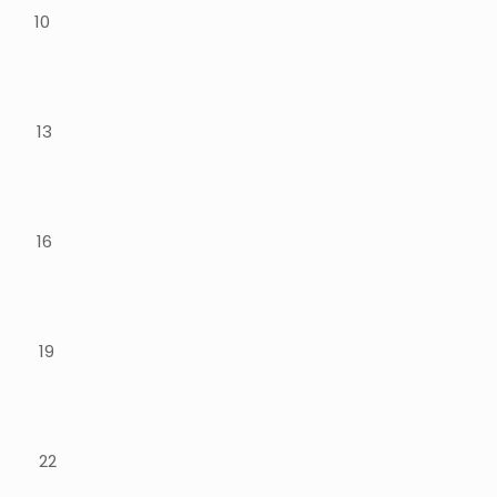
a, 10
a, 13
o, 16
a 19
i, 22