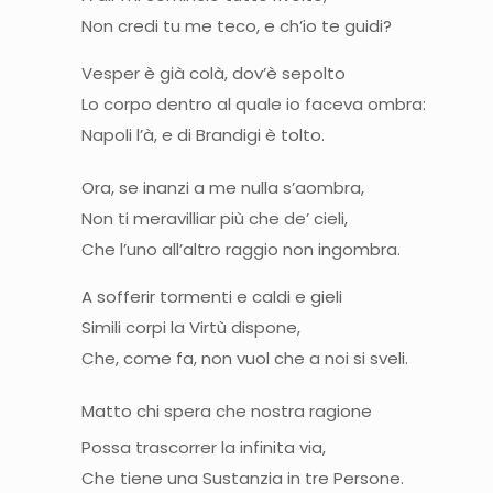
Non credi tu me teco, e ch’io te guidi?
Vesper è già colà, dov’è sepol
Lo corpo dentro al quale io faceva ombra:
Napoli l’à, e di Brandigi è tolto.
Ora, se inanzi a me nulla s’aombr
Non ti meravilliar più che de’ cieli,
Che l’uno all’altro raggio non ingombra.
A sofferir tormenti e caldi e g
Simili corpi la Virtù dispone,
Che, come fa, non vuol che a noi si sveli.
Matto chi spera che nostra rag
Possa trascorrer la infinita via,
Che tiene una Sustanzia in tre Perso