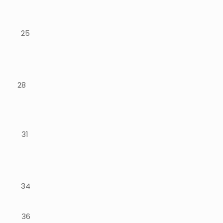
to 25
a, 28
ieli
31
ione
34
ne. 36