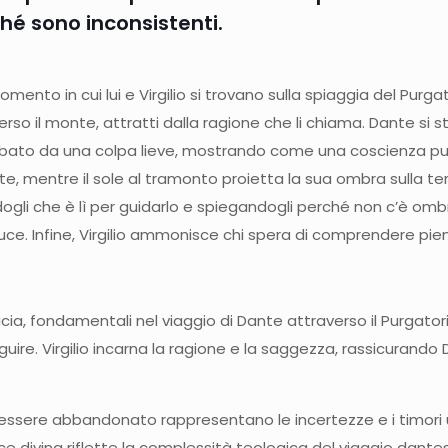
é sono inconsistenti.
ento in cui lui e Virgilio si trovano sulla spiaggia del Purgat
erso il monte, attratti dalla ragione che li chiama. Dante si 
a turbato da una colpa lieve, mostrando come una coscienza p
nte, mentre il sole al tramonto proietta la sua ombra sulla t
ndogli che è lì per guidarlo e spiegandogli perché non c’è ombra
uce. Infine, Virgilio ammonisce chi spera di comprendere pie
cia, fondamentali nel viaggio di Dante attraverso il Purgatorio.
ire. Virgilio incarna la ragione e la saggezza, rassicurando 
 essere abbandonato rappresentano le incertezze e i timori um
 divina riflette la complessità teologica del viaggio dantesc