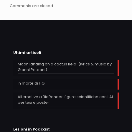
Comments are closed.
Ultimi articoli
Moon landing on a cactus field! (lyrics & music by
Gianni Peteani)
In morte di F.G.
Alternative a BioRender: figure scientifiche con l’AI
per tesi e poster
Lezioni in Podcast