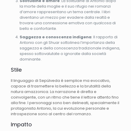
Solitudine e amore
: La solitudine di Antonio dopo
la morte della moglie e il suo rifugio nei romanzi
d’amore rappresentano un tema centrale. I libri
diventano un mezzo per evadere dalla realtà e
trovare una connessione emotiva con qualcosa di
bello e confortante.
Saggezza e conoscenza indigena
: Il rapporto di
Antonio con gli Shuar sottolinea l’importanza della
saggezza e della conoscenza tradizionale indigena,
spesso sottovalutate o ignorate dalla società
dominante.
Stile
Il linguaggio di Sepúlveda è semplice ma evocativo,
capace di trasmettere la bellezza e la brutalità della
natura amazzonica. La narrazione è diretta e
coinvolgente, con un ritmo che tiene il lettore attento fino
alla fine. I personaggi sono ben delineati, specialmente il
protagonista Antonio, la cui evoluzione personale e
introspezione sono al centro del romanzo.
Impatto