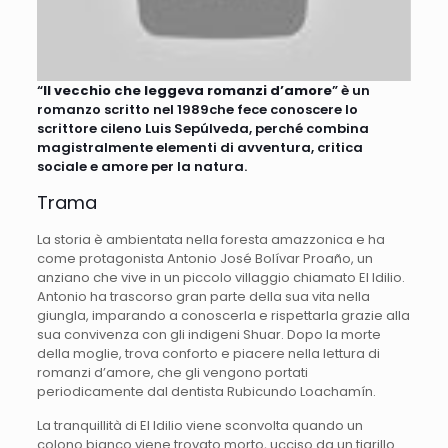
“
Il vecchio che leggeva romanzi d’amore
” è un
romanzo scritto nel 1989che fece conoscere lo
scrittore cileno Luis Sepúlveda, perché combina
magistralmente elementi di avventura, critica
sociale e amore per la natura.
Trama
La storia è ambientata nella foresta amazzonica e ha
come protagonista Antonio José Bolívar Proaño, un
anziano che vive in un piccolo villaggio chiamato El Idilio.
Antonio ha trascorso gran parte della sua vita nella
giungla, imparando a conoscerla e rispettarla grazie alla
sua convivenza con gli indigeni Shuar. Dopo la morte
della moglie, trova conforto e piacere nella lettura di
romanzi d’amore, che gli vengono portati
periodicamente dal dentista Rubicundo Loachamín.
La tranquillità di El Idilio viene sconvolta quando un
colono bianco viene trovato morto, ucciso da un tigrillo