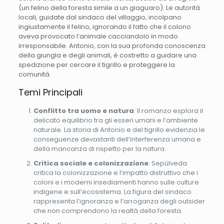
(un felino della foresta simile a un giaguaro). Le autorità
locali, guidate dal sindaco del villaggio, incolpano
ingiustamente il felino, ignorando il fatto che il colono
aveva provocato l’animale cacciandolo in modo
irresponsabile. Antonio, con la sua profonda conoscenza
della giungla e degli animali, è costretto a guidare una
spedizione per cercare il tigrillo e proteggere la
comunità.
Temi Principali
Conflitto tra uomo e natura
: Il romanzo esplora il
delicato equilibrio tra gli esseri umani e l’ambiente
naturale. La storia di Antonio e del tigrillo evidenzia le
conseguenze devastanti dell’interferenza umana e
della mancanza di rispetto per la natura.
Critica sociale e colonizzazione
: Sepúlveda
critica la colonizzazione e l’impatto distruttivo che i
coloni e i moderni insediamenti hanno sulle culture
indigene e sull’ecosistema. La figura del sindaco
rappresenta l’ignoranza e l’arroganza degli outsider
che non comprendono la realtà della foresta.