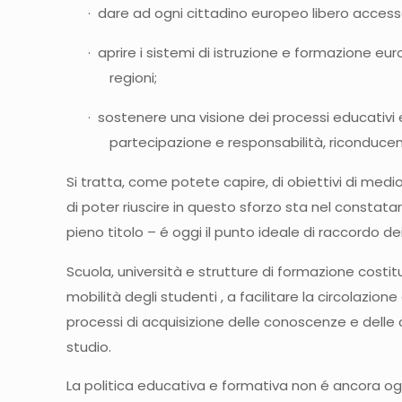
· dare ad ogni cittadino europeo libero accesso a
· aprire i sistemi di istruzione e formazione eur
regioni;
· sostenere una visione dei processi educativi 
partecipazione e responsabilità, riconducendo
Si tratta, come potete capire, di obiettivi di med
di poter riuscire in questo sforzo sta nel constata
pieno titolo – é oggi il punto ideale di raccordo de
Scuola, università e strutture di formazione costit
mobilità degli studenti , a facilitare la circolazione
processi di acquisizione delle conoscenze e delle c
studio.
La politica educativa e formativa non é ancora ogg