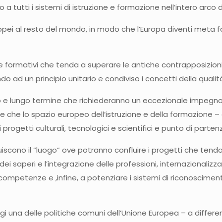
 tutti i sistemi di istruzione e formazione nell’intero arco de
opei al resto del mondo, in modo che l’Europa diventi meta favo
e formativi che tenda a superare le antiche contrapposizioni
 ad un principio unitario e condiviso i concetti della qualità
io e lungo termine che richiederanno un eccezionale impegno 
re che lo spazio europeo dell’istruzione e della formazione – 
i progetti culturali, tecnologici e scientifici e punto di par
uiscono il “luogo” ove potranno confluire i progetti che tendo
 dei saperi e l’integrazione delle professioni, internazionalizza
ompetenze e ,infine, a potenziare i sistemi di riconoscimento d
i una delle politiche comuni dell’Unione Europea – a differen