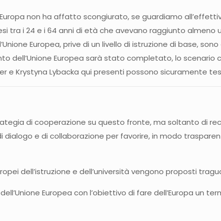
l’Europa non ha affatto scongiurato, se guardiamo all’effettivo
si tra i 24 e i 64 anni di età che avevano raggiunto almeno un
l’Unione Europea, prive di un livello di istruzione di base, son
to dell’Unione Europea sarà stato completato, lo scenario 
rer e Krystyna Lybacka qui presenti possono sicuramente tes
ategia di cooperazione su questo fronte, ma soltanto di rec
di dialogo e di collaborazione per favorire, in modo trasparente
europei dell’istruzione e dell’università vengono proposti trag
e dell’Unione Europea con l’obiettivo di fare dell’Europa un te