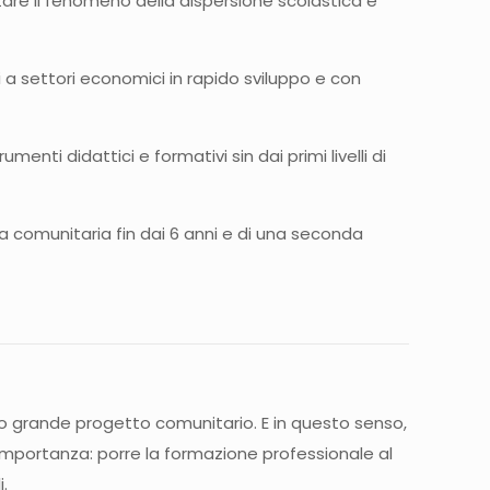
are il fenomeno della dispersione scolastica e
ti a settori economici in rapido sviluppo e con
ti didattici e formativi sin dai primi livelli di
ua comunitaria fin dai 6 anni e di una seconda
to grande progetto comunitario. E in questo senso,
mportanza: porre la formazione professionale al
.