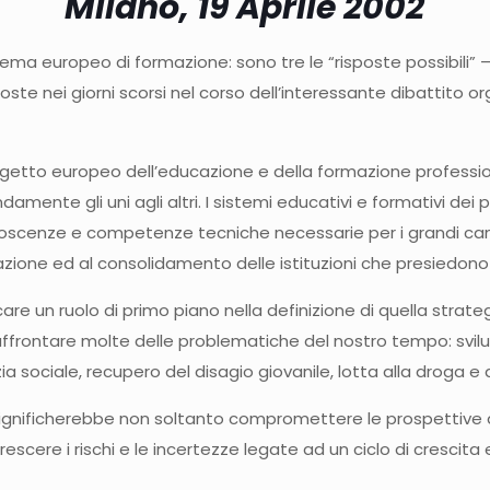
Milano, 19 Aprile 2002
ema europeo di formazione: sono tre le “risposte possibili” –
e nei giorni scorsi nel corso dell’interessante dibattito or
etto europeo dell’educazione e della formazione professionale
ondamente gli uni agli altri. I sistemi educativi e formativi d
conoscenze e competenze tecniche necessarie per i grandi c
ondazione ed al consolidamento delle istituzioni che presiedo
are un ruolo di primo piano nella definizione di quella strate
ffrontare molte delle problematiche del nostro tempo: svilu
sociale, recupero del disagio giovanile, lotta alla droga e al
nificherebbe non soltanto compromettere le prospettive di st
scere i rischi e le incertezze legate ad un ciclo di crescit