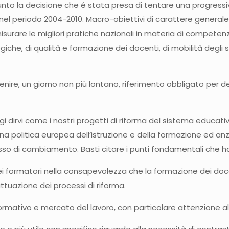
nto la decisione che é stata presa di tentare una progressiv
si nel periodo 2004-2010. Macro-obiettivi di carattere genera
isurare le migliori pratiche nazionali in materia di competenz
he, di qualità e formazione dei docenti, di mobilità degli s
venire, un giorno non più lontano, riferimento obbligato per d
oggi dirvi come i nostri progetti di riforma del sistema educ
una politica europea dell’istruzione e della formazione ed anz
sso di cambiamento. Basti citare i punti fondamentali che ha
 dei formatori nella consapevolezza che la formazione dei do
attuazione dei processi di riforma.
ormativo e mercato del lavoro, con particolare attenzione a