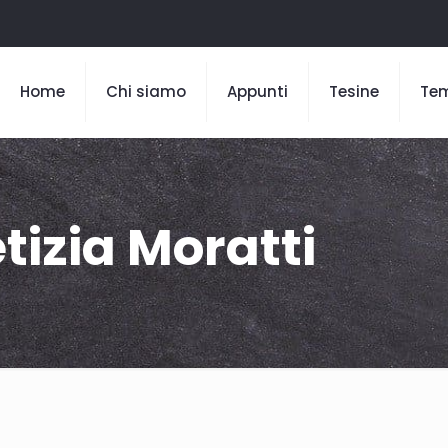
Home
Chi siamo
Appunti
Tesine
Te
etizia Moratti