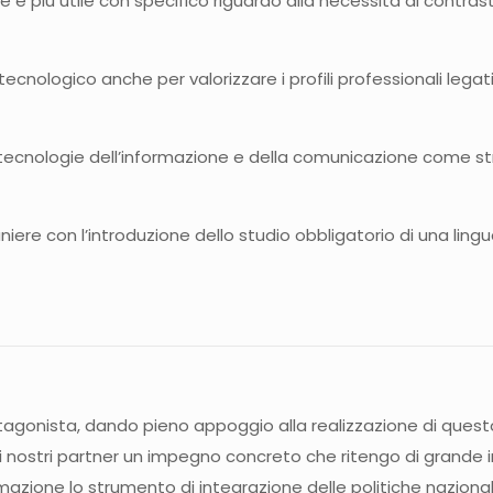
 più utile con specifico riguardo alla necessità di contrast
 tecnologico anche per valorizzare i profili professionali lega
ecnologie dell’informazione e della comunicazione come strumen
niere con l’introduzione dello studio obbligatorio di una ling
rotagonista, dando pieno appoggio alla realizzazione di ques
nostri partner un impegno concreto che ritengo di grande i
rmazione lo strumento di integrazione delle politiche nazionali