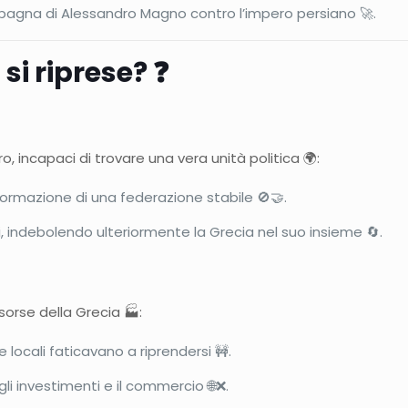
mpagna di Alessandro Magno contro l’impero persiano 🚀.
si riprese? ❓
 incapaci di trovare una vera unità politica 🌍:
 formazione di una federazione stabile 🚫🤝.
i, indebolendo ulteriormente la Grecia nel suo insieme 🔄.
orse della Grecia 🏭:
 locali faticavano a riprendersi 🚧.
li investimenti e il commercio 🌐❌.