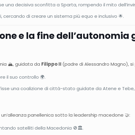
sse una decisiva sconfitta a Sparta, rompendo il mito dell’invin
, cercando di creare un sistema più equo e inclusivo 🌟.
one e la fine dell’autonomia 
nia 🏔️, guidata da
Filippo II
(padre di Alessandro Magno), si 
re il suo controllo 🌍.
fisse una coalizione di città-stato guidate da Atene e Tebe, a
, un’alleanza panellenica sotto la leadership macedone 🤝:
tando satelliti della Macedonia 🚫🏛️.