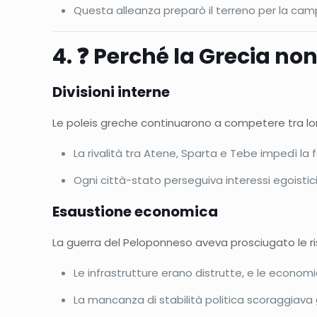
Questa alleanza preparò il terreno per la ca
4. ❓ Perché la Grecia non 
Divisioni interne
Le poleis greche continuarono a competere tra loro,
La rivalità tra Atene, Sparta e Tebe impedì la
Ogni città-stato perseguiva interessi egoistic
Esaustione economica
La guerra del Peloponneso aveva prosciugato le ris
Le infrastrutture erano distrutte, e le economie
La mancanza di stabilità politica scoraggiava g