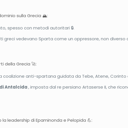
ominio sulla Grecia 🏔️:
ato, spesso con metodi autoritari 🔒.
lti greci vedevano Sparta come un oppressore, non diverso da
i della Grecia 🚀:
na coalizione anti-spartana guidata da Tebe, Atene, Corinto 
di Antalcida
, imposta dal re persiano Artaserse II, che ri
 la leadership di Epaminonda e Pelopida 💪: