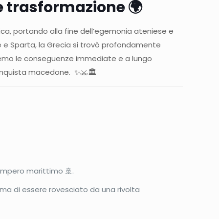
e trasformazione 🌍
ica, portando alla fine dell’egemonia ateniese e
ne e Sparta, la Grecia si trovò profondamente
oreremo le conseguenze immediate e a lungo
 conquista macedone. ✨⚔️🏛️
 impero marittimo 🚢.
ima di essere rovesciato da una rivolta