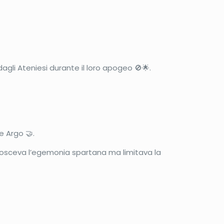
gli Ateniesi durante il loro apogeo 🚫🌟.
e Argo 🤝.
conosceva l’egemonia spartana ma limitava la