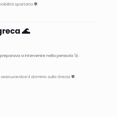
cibilità spartana 🛡️.
greca 🌊
preparava a intervenire nella penisola 🚀:
ssicurandosi il dominio sulla Grecia 🛡️.