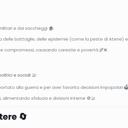
litari e dai saccheggi 🏚️.
delle battaglie, delle epidemie (come la peste di Atene) e
nte compromessi, causando carestie e povertà 🌾❌.
litici e sociali 🤝:
rtato alla guerra e per aver favorito decisioni impopolari 🗳️
 alimentando sfiducia e divisioni interne 🚫🤝.
tere 🔄