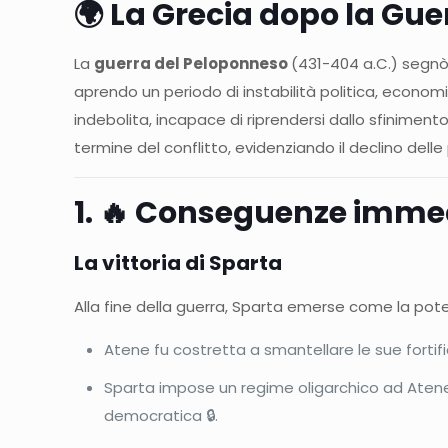
🌍 La Grecia dopo la Gue
La
guerra del Peloponneso
(431-404 a.C.) segnò
aprendo un periodo di instabilità politica, econom
indebolita, incapace di riprendersi dallo sfinime
termine del conflitto, evidenziando il declino de
1. 🔥 Conseguenze immed
La vittoria di Sparta
Alla fine della guerra, Sparta emerse come la pot
Atene fu costretta a smantellare le sue fortifi
Sparta impose un regime oligarchico ad Aten
democratica 🔒.