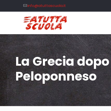
info@atuttascuola.it
La Grecia dopo
Peloponneso