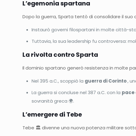
L’egemonia spartana
Dopo la guerra, Sparta tentò di consolidare il suo d
Instaurò governi filospartani in molte città-st
Tuttavia, la sua leadership fu controversa: mo
La rivolta contro Sparta
Il dominio spartano generò resistenza in molte part
Nel 395 a.C., scoppiò la
guerra di Corinto
, u
La guerra si concluse nel 387 a.C. con la
pace 
sovranità greca 🌍.
L’emergere di Tebe
Tebe 🏛️ divenne una nuova potenza militare sotto