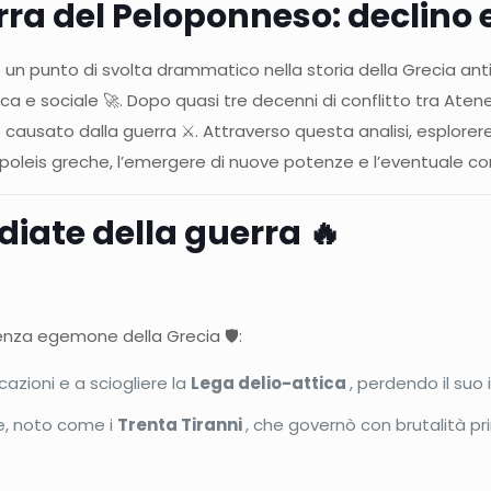
rra del Peloponneso: declino 
 un punto di svolta drammatico nella storia della Grecia ant
ica e sociale 🚀. Dopo quasi tre decenni di conflitto tra Ate
nto causato dalla guerra ⚔️. Attraverso questa analisi, espl
lle poleis greche, l’emergere di nuove potenze e l’eventuale
iate della guerra 🔥
enza egemone della Grecia 🛡️:
cazioni e a sciogliere la
Lega delio-attica
, perdendo il suo
e, noto come i
Trenta Tiranni
, che governò con brutalità pr