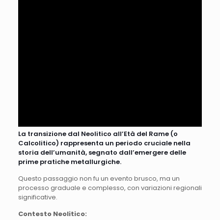
La transizione dal Neolitico all’Età del Rame (o
Calcolitico) rappresenta un periodo cruciale nella
storia dell’umanità, segnato dall’emergere delle
prime pratiche metallurgiche.
Questo passaggio non fu un evento brusco, ma un
processo graduale e complesso, con variazioni regionali
significative.
Contesto Neolitico: