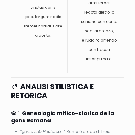
armi feroci,
vinctus aenis
legato dietro la
post tergum nodis
schiena con cento
fremet horridus ore
nodi di bronzo,
cruento.
e ruggirà orrendo
con bocca
insanguinata.
🎨
ANALISI STILISTICA E
RETORICA
🔱 1.
Genealogia mitico-storica della
gens Romana
“gente sub Hectorea…”
: Roma è erede di Troia;