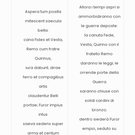
Allora i tempi aspri si
Aspera tum positis
ammorbidiranno con
mitescent saecula
le guerre deposte:
bellis:
la canuta Fede,
cana Fides et Vesta,
Vesta, Quirino con il
Remo cum fratre
fratello Remo
Quirinus,
daranno le leggi; le
iura dabunt; dirae
orrende porte della
ferro et compagibus
Guerra
artis
saranno chiuse con
claudentur Belli
solidi cardini di
portae; Furor impius
bronzo;
intus
dentro siederà Furor
saeva sedens super
empio, seduto su
arma et centum