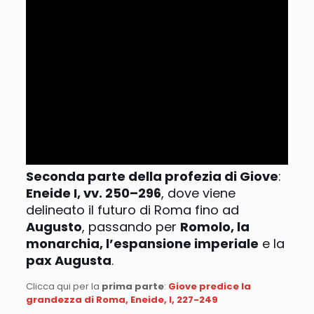
Seconda parte della profezia di Giove
:
Eneide I, vv. 250–296
, dove viene
delineato il futuro di Roma fino ad
Augusto
, passando per
Romolo, la
monarchia, l’espansione imperiale
e la
pax Augusta
.
Clicca qui per la
prima parte
:
Giove predice la
grandezza di Roma, Eneide, I, 227-249