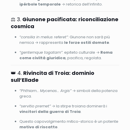
ipérbole temporale
→ retorica dell’infinito.
⚖️ 3.
Giunone pacificata: riconciliazione
cosmica
“consilia in melius referet”
: Giunone non sarà più
nemica → rappresenta
le forze ostili domate
.
“gentemque togatam”
: epiteto culturale →
Roma
come civiltà giuridica
, pacifica, regolata.
👑 4.
Rivincita di Troia: dominio
sull’Ellade
“Phthiam… Mycenas… Argis”
→ simboli della potenza
greca.
“servitio premet”
→ la stirpe troiana dominerà i
vincitori della guerra di Troia
.
Questo capovolgimento mitico-storico è un potente
motivo di riscatto
.