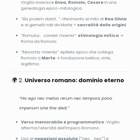
Virgilio inserisce
Enea, Romolo, Cesare
in una
genealogia epico-mitologica.
“Ilia prolem dabit…”
: riferimento al mito di
Rea Silvia
e ai gemelli nati da Marte =
sacralità delle origini
.
“Romulus… condet moenia”
:
etimologia mitica
→
Roma da Romolo.
“Mavortia moenia”
: epiteto epico che collega
Romolo a
Marte
→ fondazione bellica, virile,
legittima.
🌍 2.
Universo romano: dominio eterno
“His ego nec metas rerum nec tempora pono:
imperium sine fine dedi.”
Verso memorabile e programmatico
: Virgilio
afferma l’eternità dell’Impero Romano.
Uso di
negazioni assolute
(“nec… nec”) e