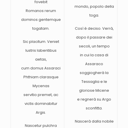
fovebit
mondo, popolo della
Romanos rerum
toga.
dominos gentemque
togatam.
Così è deciso. Verrà,
dopo il passare dei
Sic placitum. Veniet
secoli, un tempo
lustris labentibus
in cui la casa di
aetas,
Assaraco
cum domus Assaraci
soggiogherà la
Phthiam clarasque
Tessaglia e le
Mycenas
gloriose Micene
servitio premet, ac
e regnerà su Argo
victis dominabitur
sconfitta.
Argis.
Nascerà dalla nobile
Nascetur pulchra