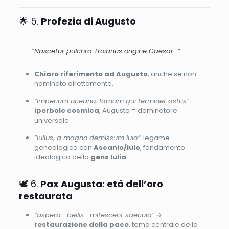
🌟 5.
Profezia di Augusto
“Nascetur pulchra Troianus origine Caesar…”
Chiaro riferimento ad Augusto
, anche se non
nominato direttamente.
“imperium oceano, famam qui terminet astris”
:
iperbole cosmica
, Augusto = dominatore
universale.
“Iulius, a magno demissum Iulo”
: legame
genealogico con
Ascanio/Iulo
, fondamento
ideologico della
gens Iulia
.
🕊️ 6.
Pax Augusta: età dell’oro
restaurata
“aspera… bellis… mitescent saecula”
→
restaurazione della pace
, tema centrale della