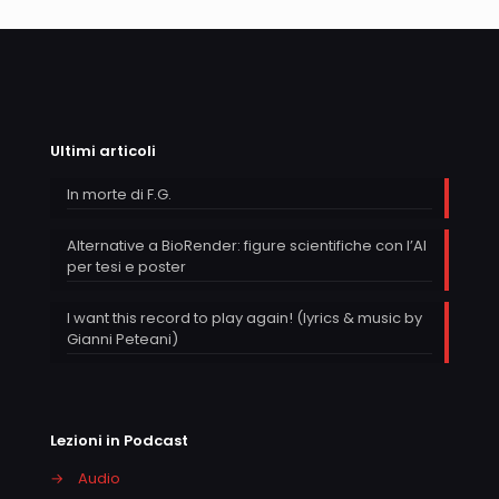
Ultimi articoli
In morte di F.G.
Alternative a BioRender: figure scientifiche con l’AI
per tesi e poster
I want this record to play again! (lyrics & music by
Gianni Peteani)
Lezioni in Podcast
→
Audio