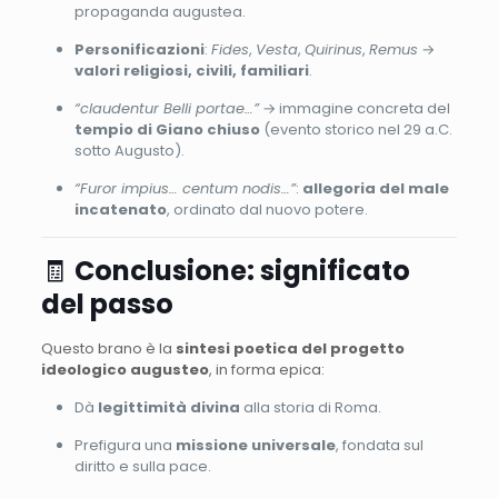
propaganda augustea.
Personificazioni
:
Fides
,
Vesta
,
Quirinus
,
Remus
→
valori religiosi, civili, familiari
.
“claudentur Belli portae…”
→ immagine concreta del
tempio di Giano chiuso
(evento storico nel 29 a.C.
sotto Augusto).
“Furor impius… centum nodis…”
:
allegoria del male
incatenato
, ordinato dal nuovo potere.
🧾
Conclusione: significato
del passo
Questo brano è la
sintesi poetica del progetto
ideologico augusteo
, in forma epica:
Dà
legittimità divina
alla storia di Roma.
Prefigura una
missione universale
, fondata sul
diritto e sulla pace.