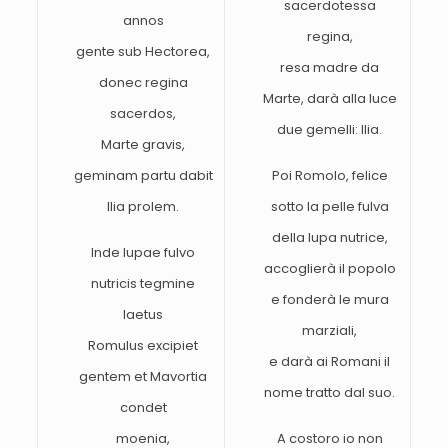
sacerdotessa
annos
regina,
gente sub Hectorea,
resa madre da
donec regina
Marte, darà alla luce
sacerdos,
due gemelli: Ilia.
Marte gravis,
geminam partu dabit
Poi Romolo, felice
Ilia prolem.
sotto la pelle fulva
della lupa nutrice,
Inde lupae fulvo
accoglierà il popolo
nutricis tegmine
e fonderà le mura
laetus
marziali,
Romulus excipiet
e darà ai Romani il
gentem et Mavortia
nome tratto dal suo.
condet
moenia,
A costoro io non