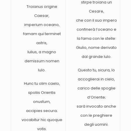
stirpe troiana un
Troianus origine
Cesare,
Caesar,
che con il suo impero
imperium oceano,
confinerà l’oceano e
famam qui terminet
la fama con le stelle:
astris,
Giulio, nome derivato
Iulius, a magno
dal grande Iulo.
demissum nomen
Iulo.
Questo tu, sicura, lo
accoglierai in cielo,
Hunc tu olim caelo,
carico delle spoglie
spoliis Orientis
d’Oriente;
onustum,
sarà invocato anche
accipies secura;
con le preghiere
vocabitur hic quoque
degli uomini.
votis.