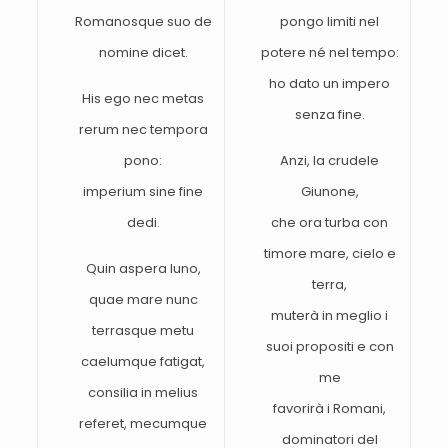
Romanosque suo de
pongo limiti nel
nomine dicet.
potere né nel tempo:
ho dato un impero
His ego nec metas
senza fine.
rerum nec tempora
pono:
Anzi, la crudele
imperium sine fine
Giunone,
dedi.
che ora turba con
timore mare, cielo e
Quin aspera Iuno,
terra,
quae mare nunc
muterà in meglio i
terrasque metu
suoi propositi e con
caelumque fatigat,
me
consilia in melius
favorirà i Romani,
referet, mecumque
dominatori del