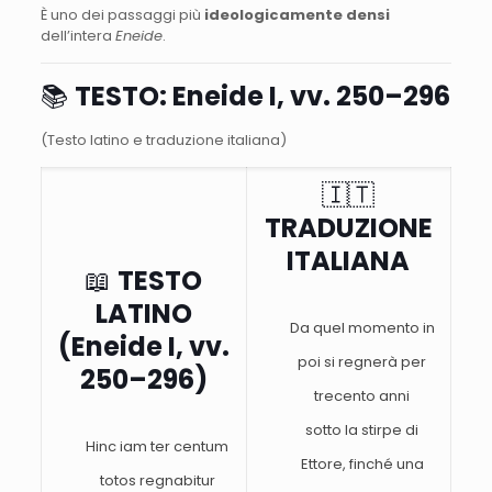
È uno dei passaggi più
ideologicamente densi
dell’intera
Eneide
.
📚
TESTO:
Eneide I, vv. 250–296
(Testo latino e traduzione italiana)
🇮🇹
TRADUZIONE
ITALIANA
📖
TESTO
LATINO
Da quel momento in
(Eneide I, vv.
poi si regnerà per
250–296)
trecento anni
sotto la stirpe di
Hinc iam ter centum
Ettore, finché una
totos regnabitur