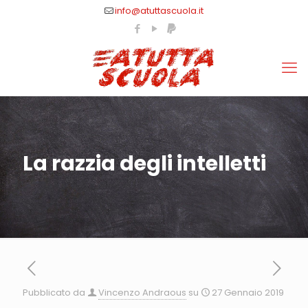
info@atuttascuola.it
La razzia degli intelletti
Pubblicato da
Vincenzo Andraous
su
27 Gennaio 2019