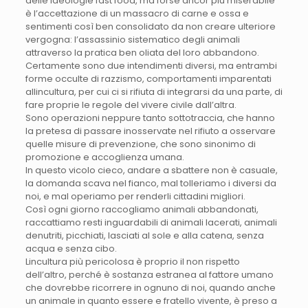
delle ideologie fast food, ma forse ancor più miserabile
è l’accettazione di un massacro di carne e ossa e
sentimenti così ben consolidato da non creare ulteriore
vergogna: l’assassinio sistematico degli animali
attraverso la pratica ben oliata del loro abbandono.
Certamente sono due intendimenti diversi, ma entrambi
forme occulte di razzismo, comportamenti imparentati
allincultura, per cui ci si rifiuta di integrarsi da una parte, di
fare proprie le regole del vivere civile dall’altra.
Sono operazioni neppure tanto sottotraccia, che hanno
la pretesa di passare inosservate nel rifiuto a osservare
quelle misure di prevenzione, che sono sinonimo di
promozione e accoglienza umana.
In questo vicolo cieco, andare a sbattere non è casuale,
la domanda scava nel fianco, mal tolleriamo i diversi da
noi, e mal operiamo per renderli cittadini migliori.
Così ogni giorno raccogliamo animali abbandonati,
raccattiamo resti inguardabili di animali lacerati, animali
denutriti, picchiati, lasciati al sole e alla catena, senza
acqua e senza cibo.
Lincultura più pericolosa è proprio il non rispetto
dell’altro, perché è sostanza estranea al fattore umano
che dovrebbe ricorrere in ognuno di noi, quando anche
un animale in quanto essere e fratello vivente, è preso a