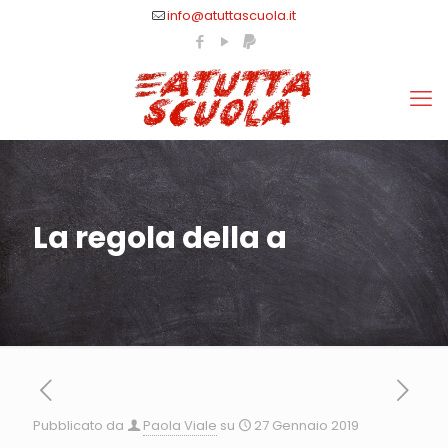
info@atuttascuola.it
La regola della a
Pubblicato da
Paola Viale
su
27 Gennaio 2019