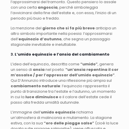
l’approssimarsi del tramonto. Questo pensiero lo assale
con una certa
angoscia
, perché simboleggia
l’avvicinarsi della fine dell’estate e, con essa, l’inizio di un
periodo più buio e freddo.
La menzione del
giorno che si fa più breve
anticipa un
altro simbolo importante nella poesia: l’approssimarsi
dell’
equinozio d’autunno
, che segna un passaggio
stagionale inevitabile e ineluttabile.
3.
L’umido equinozio e l’ansia del cambiamento
L’idea dell’equinozio, descritta come
“umido”
, genera
un senso di
ansia
nel poeta:
“un’ansia repentina il cor
m’assalse / per l’appressar dell’umido equinozio”
.
Qui D’Annunzio introduce una riflessione più ampia sul
cambiamento naturale
: l’equinozio rappresenta il
punto di transizione tra l’estate e l’autunno, un momento
in cui la
luce diminuisce
e il calore dell’estate cede il
passo alla fredda umidità autunnale.
L’immagine dell’
umido equinozio
richiama
un’atmosfera di malinconia e mutamento. La stagione
estiva, con la sua
“oro delle piagge salse”
(cioè la luce
dorata sulle spiagge salmastre), viene offuscata e