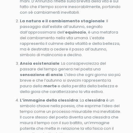
mani. D’Annunzio riflette sulla brevità della vita e sul
fatto che il tempo scorre inesorabilmente, portando
con sé cambiamenti inevitabili.
La natura e il cambiamento stagionale
: Il
passaggio dall’estate all’autunno, segnato
dall’approssimarsi dell’
equinozio
, è una metafora
del cambiamento nella vita umana. L’estate
rappresenta il culmine della vitalità e della bellezza,
ma è destinata a cedere il passo all’autunno,
simbolo di malinconia e declino.
Ansia esistenziale
: La consapevolezza del
passare del tempo genera nel poeta una
sensazione di ansia
. L’idea che ogni giorno sia più
breve e che l’autunno si avvicini rappresenta la
paura della
morte
e della perdita della bellezza e
della gioia che caratterizzano la vita estiva.
L’immagine della clessidra
: La
clessidra
è un
simbolo chiave nella poesia, che esprime l’idea del
tempo come un processo misurabile ma inevitabile.
Il cuore stesso del poeta diventa una clessidra che
misura il tempo con il suo battito, un’immagine
potente che mette in relazione la vita fisica con il