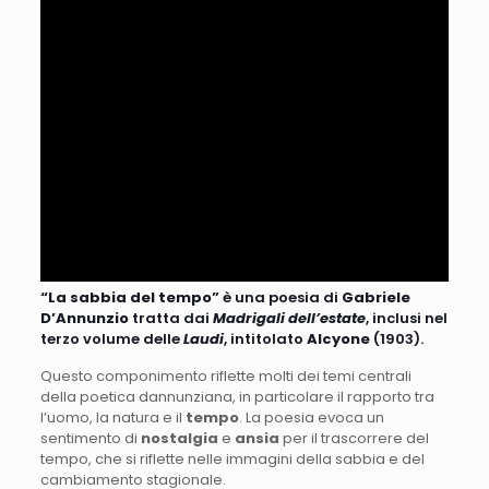
“La sabbia del tempo”
è una poesia di
Gabriele
D’Annunzio
tratta dai
Madrigali dell’estate
, inclusi nel
terzo volume delle
Laudi
, intitolato
Alcyone
(1903).
Questo componimento riflette molti dei temi centrali
della poetica dannunziana, in particolare il rapporto tra
l’uomo, la natura e il
tempo
. La poesia evoca un
sentimento di
nostalgia
e
ansia
per il trascorrere del
tempo, che si riflette nelle immagini della sabbia e del
cambiamento stagionale.