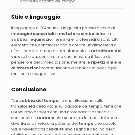
concetto astratto del tempo.
Stile e linguaggio
Il linguaggio di D’Annunzio in questa poesia è ricco di
immagini sensoriali
e
metafore simboliche
. La
sabbia
, l’
equinozio
, l’
ombra
e la
clessidra
sono tutti
elementi che contribuiscono a creare un’atmosfera di
riflessione sul tempo e sul mutamento. La
struttura dei
versi
è fluida, con un ritmo che richiama il flusso del
pensiero e della meditazione, mentre le
ripetizioni
e le
allitterazioni
contribuiscono a rendere la poesia più
musicale e suggestiva.
Conclusione
“La sabbia del tempo”
è una riflessione sulla
transitorietà della vita e sul passare del tempo, temi che
D’Annunzio esplora con una profondità filosofica e
sensoriale. La
sabbia
che scorre tra le mani del poeta
diventa una metafora potente del
tempo
che scivola
via, e l’avvicinarsi dell’
autunno
segna il declino della
vitalità estiva. La poesia è un esempio perfetto della