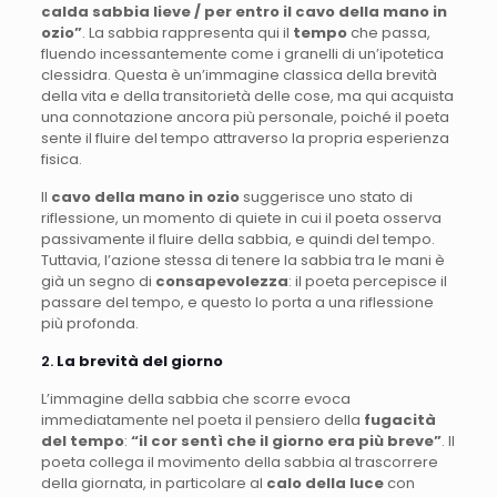
calda sabbia lieve / per entro il cavo della mano in
ozio”
. La sabbia rappresenta qui il
tempo
che passa,
fluendo incessantemente come i granelli di un’ipotetica
clessidra. Questa è un’immagine classica della brevità
della vita e della transitorietà delle cose, ma qui acquista
una connotazione ancora più personale, poiché il poeta
sente il fluire del tempo attraverso la propria esperienza
fisica.
Il
cavo della mano in ozio
suggerisce uno stato di
riflessione, un momento di quiete in cui il poeta osserva
passivamente il fluire della sabbia, e quindi del tempo.
Tuttavia, l’azione stessa di tenere la sabbia tra le mani è
già un segno di
consapevolezza
: il poeta percepisce il
passare del tempo, e questo lo porta a una riflessione
più profonda.
2.
La brevità del giorno
L’immagine della sabbia che scorre evoca
immediatamente nel poeta il pensiero della
fugacità
del tempo
:
“il cor sentì che il giorno era più breve”
. Il
poeta collega il movimento della sabbia al trascorrere
della giornata, in particolare al
calo della luce
con