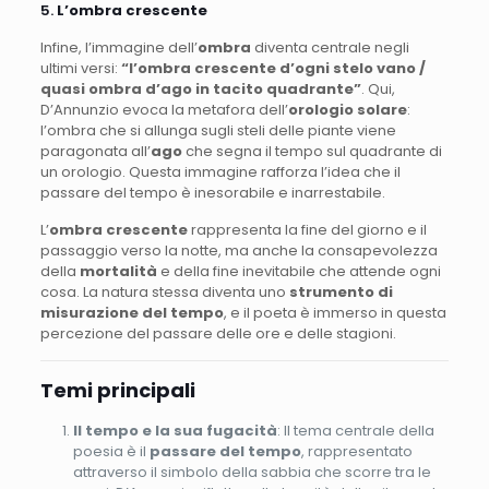
5.
L’ombra crescente
Infine, l’immagine dell’
ombra
diventa centrale negli
ultimi versi:
“l’ombra crescente d’ogni stelo vano /
quasi ombra d’ago in tacito quadrante”
. Qui,
D’Annunzio evoca la metafora dell’
orologio solare
:
l’ombra che si allunga sugli steli delle piante viene
paragonata all’
ago
che segna il tempo sul quadrante di
un orologio. Questa immagine rafforza l’idea che il
passare del tempo è inesorabile e inarrestabile.
L’
ombra crescente
rappresenta la fine del giorno e il
passaggio verso la notte, ma anche la consapevolezza
della
mortalità
e della fine inevitabile che attende ogni
cosa. La natura stessa diventa uno
strumento di
misurazione del tempo
, e il poeta è immerso in questa
percezione del passare delle ore e delle stagioni.
Temi principali
Il tempo e la sua fugacità
: Il tema centrale della
poesia è il
passare del tempo
, rappresentato
attraverso il simbolo della sabbia che scorre tra le