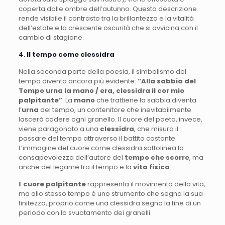
coperta dalle ombre dell’autunno. Questa descrizione
rende visibile il contrasto tra la brillantezza e la vitalità
dell’estate e la crescente oscurità che si avvicina con il
cambio di stagione.
4.
Il tempo come clessidra
Nella seconda parte della poesia, il simbolismo del
tempo diventa ancora più evidente:
“Alla sabbia del
Tempo urna la mano / era, clessidra il cor mio
palpitante”
. La
mano
che trattiene la sabbia diventa
l’
urna
del tempo, un contenitore che inevitabilmente
lascerà cadere ogni granello. Il cuore del poeta, invece,
viene paragonato a una
clessidra
, che misura il
passare del tempo attraverso il battito costante.
L’immagine del cuore come clessidra sottolinea la
consapevolezza dell’autore del
tempo che scorre
, ma
anche del legame tra il tempo e la
vita fisica
.
Il
cuore palpitante
rappresenta il movimento della vita,
ma allo stesso tempo è uno strumento che segna la sua
finitezza, proprio come una clessidra segna la fine di un
periodo con lo svuotamento dei granelli.