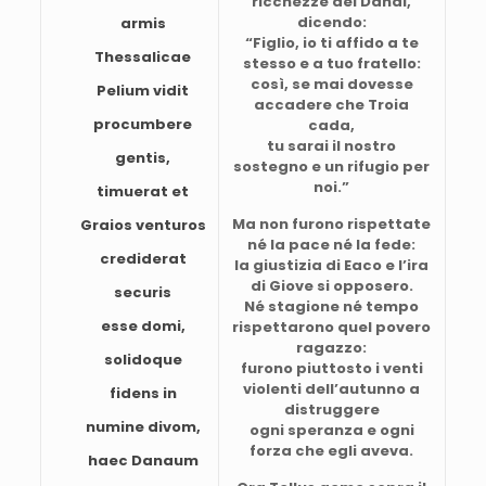
ricchezze dei Danai,
dicendo:
armis
“Figlio, io ti affido a te
Thessalicae
stesso e a tuo fratello:
così, se mai dovesse
Pelium vidit
accadere che Troia
procumbere
cada,
tu sarai il nostro
gentis,
sostegno e un rifugio per
noi.”
timuerat et
Ma non furono rispettate
Graios venturos
né la pace né la fede:
crediderat
la giustizia di Eaco e l’ira
di Giove si opposero.
securis
Né stagione né tempo
esse domi,
rispettarono quel povero
ragazzo:
solidoque
furono piuttosto i venti
violenti dell’autunno a
fidens in
distruggere
numine divom,
ogni speranza e ogni
forza che egli aveva.
haec Danaum