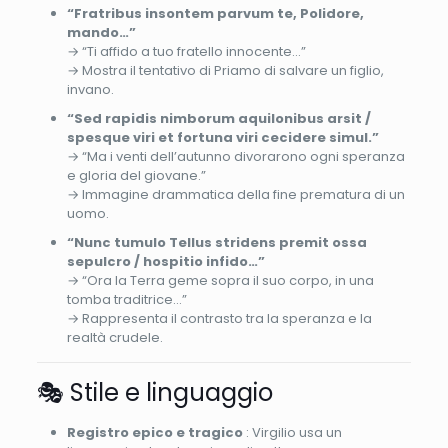
“Fratribus insontem parvum te, Polidore,
mando…”
→ “Ti affido a tuo fratello innocente…”
→ Mostra il tentativo di Priamo di salvare un figlio,
invano.
“Sed rapidis nimborum aquilonibus arsit /
spesque viri et fortuna viri cecidere simul.”
→ “Ma i venti dell’autunno divorarono ogni speranza
e gloria del giovane.”
→ Immagine drammatica della fine prematura di un
uomo.
“Nunc tumulo Tellus stridens premit ossa
sepulcro / hospitio infido…”
→ “Ora la Terra geme sopra il suo corpo, in una
tomba traditrice…”
→ Rappresenta il contrasto tra la speranza e la
realtà crudele.
🎭 Stile e linguaggio
Registro epico e tragico
: Virgilio usa un