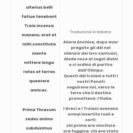
ulterius belli
fatiue tenebant
Troia incensa
Traduzione in italiano:
manens; erat et
Allora Anchise, dopo aver
mihi constituta
pregato gli dèi nel
mente
silenzio dei loro santuari,
diede voce ai segni divini
mittere longa
e ci ordinò di partire
dall’Olimpo.
rates et terras
Questi dèi troiani e tutti i
quaerere
nostri Penati
seguirono noi, verso le
amicas.
terre che il destino
prometteva: l’Italia.
I Greci e i Troiani avevano
Prima Thracum
ormai invertito ruoli e
sedes animo
sorti:
chi prima era vincitore
subduximus
ora fuggiva; chi era stato