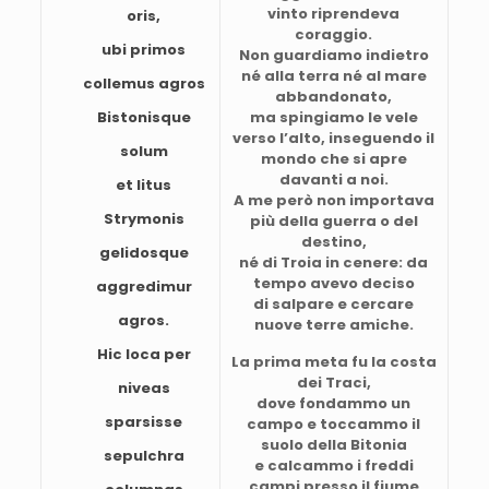
vinto riprendeva
oris,
coraggio.
ubi primos
Non guardiamo indietro
né alla terra né al mare
collemus agros
abbandonato,
Bistonisque
ma spingiamo le vele
verso l’alto, inseguendo il
solum
mondo che si apre
davanti a noi.
et litus
A me però non importava
Strymonis
più della guerra o del
destino,
gelidosque
né di Troia in cenere: da
tempo avevo deciso
aggredimur
di salpare e cercare
agros.
nuove terre amiche.
Hic loca per
La prima meta fu la costa
dei Traci,
niveas
dove fondammo un
sparsisse
campo e toccammo il
suolo della Bitonia
sepulchra
e calcammo i freddi
campi presso il fiume