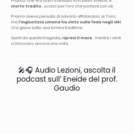
Priamo, che era stato mandato là in salvo. Invece, è
morto tradito
, ucciso per l’oro che portava con sé.
Priamo aveva pensato di salvarlo affidandolo ai Traci,
ma
l’ingiustizia umana ha vinto sulla fede negli dèi
.
Ora giace sotto una tomba traditrice.
Spinti da questa tragedia,
ripresi il mare
, mentre i venti
ci bloccano ancora una volta.
🎤🎧 Audio Lezioni, ascolta il
podcast sull’ Eneide del prof.
Gaudio