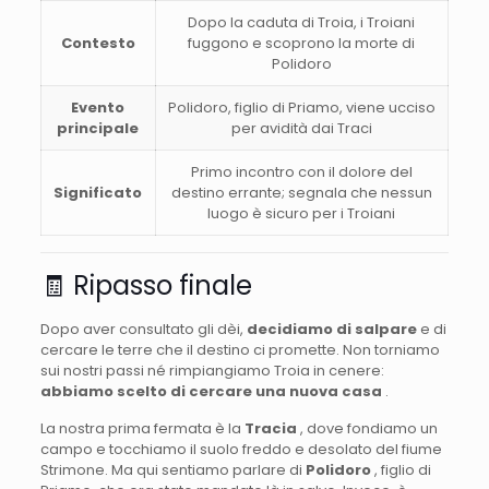
Dopo la caduta di Troia, i Troiani
Contesto
fuggono e scoprono la morte di
Polidoro
Evento
Polidoro, figlio di Priamo, viene ucciso
principale
per avidità dai Traci
Primo incontro con il dolore del
Significato
destino errante; segnala che nessun
luogo è sicuro per i Troiani
🧾 Ripasso finale
Dopo aver consultato gli dèi,
decidiamo di salpare
e di
cercare le terre che il destino ci promette. Non torniamo
sui nostri passi né rimpiangiamo Troia in cenere:
abbiamo scelto di cercare una nuova casa
.
La nostra prima fermata è la
Tracia
, dove fondiamo un
campo e tocchiamo il suolo freddo e desolato del fiume
Strimone. Ma qui sentiamo parlare di
Polidoro
, figlio di