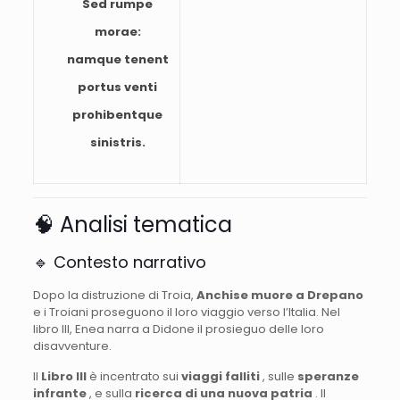
Sed rumpe
morae:
namque tenent
portus venti
prohibentque
sinistris.
🧠 Analisi tematica
🔹 Contesto narrativo
Dopo la distruzione di Troia,
Anchise muore a Drepano
e i Troiani proseguono il loro viaggio verso l’Italia. Nel
libro III, Enea narra a Didone il prosieguo delle loro
disavventure.
Il
Libro III
è incentrato sui
viaggi falliti
, sulle
speranze
infrante
, e sulla
ricerca di una nuova patria
. Il