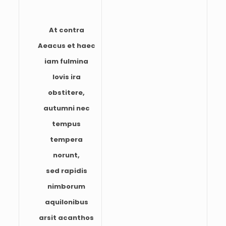
At contra
Aeacus et haec
iam fulmina
Iovis ira
obstitere,
autumni nec
tempus
tempera
norunt,
sed rapidis
nimborum
aquilonibus
arsit acanthos