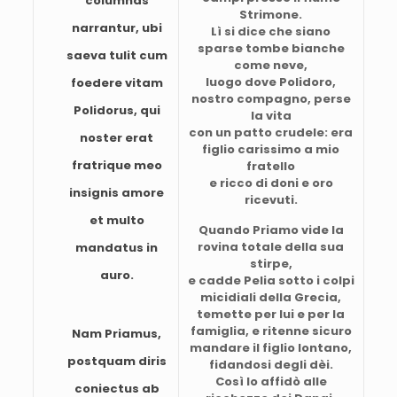
columnas
Strimone.
narrantur, ubi
Lì si dice che siano
sparse tombe bianche
saeva tulit cum
come neve,
luogo dove Polidoro,
foedere vitam
nostro compagno, perse
Polidorus, qui
la vita
con un patto crudele: era
noster erat
figlio carissimo a mio
fratrique meo
fratello
e ricco di doni e oro
insignis amore
ricevuti.
et multo
Quando Priamo vide la
rovina totale della sua
mandatus in
stirpe,
auro.
e cadde Pelia sotto i colpi
micidiali della Grecia,
temette per lui e per la
famiglia, e ritenne sicuro
Nam Priamus,
mandare il figlio lontano,
postquam diris
fidandosi degli dèi.
Così lo affidò alle
coniectus ab