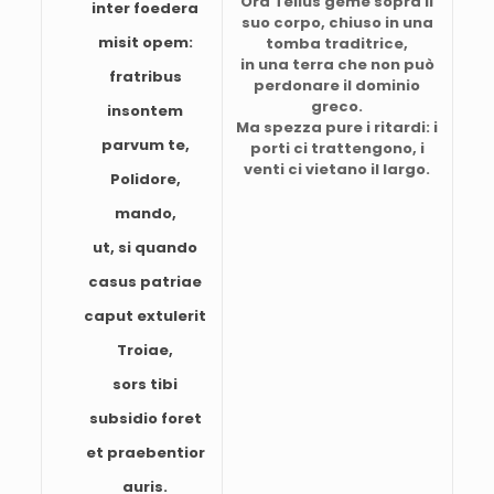
Ora Tellus geme sopra il
inter foedera
suo corpo, chiuso in una
misit opem:
tomba traditrice,
in una terra che non può
fratribus
perdonare il dominio
greco.
insontem
Ma spezza pure i ritardi: i
parvum te,
porti ci trattengono, i
venti ci vietano il largo.
Polidore,
mando,
ut, si quando
casus patriae
caput extulerit
Troiae,
sors tibi
subsidio foret
et praebentior
auris.