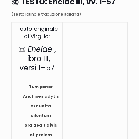
📚
TESTO: Eneide III, vv. 1-57
(Testo latino e traduzione italiana)
Testo originale
di Virgilio:
📜
Eneide
,
Libro III,
versi 1–57
Tum pater
Anchises adytis
exaudita
silentum
ora dedit divis
et prolem