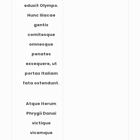
eduxit Olympo.
Hunc Iliacae
gentis
comitesque
omnesque
penates
exsequere, ut
portas Italiam
fata ostendunt.
Atque iterum
Phrygii Danai
victique
vicemque