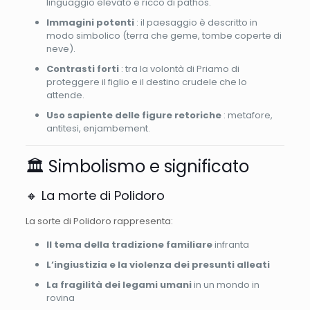
linguaggio elevato e ricco di pathos.
Immagini potenti
: il paesaggio è descritto in
modo simbolico (terra che geme, tombe coperte di
neve).
Contrasti forti
: tra la volontà di Priamo di
proteggere il figlio e il destino crudele che lo
attende.
Uso sapiente delle figure retoriche
: metafore,
antitesi, enjambement.
🏛️ Simbolismo e significato
🔸 La morte di Polidoro
La sorte di Polidoro rappresenta:
Il tema della tradizione familiare
infranta
L’ingiustizia e la violenza dei presunti alleati
La fragilità dei legami umani
in un mondo in
rovina