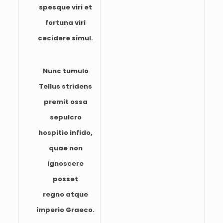
spesque viri et
fortuna viri
cecidere simul.
Nunc tumulo
Tellus stridens
premit ossa
sepulcro
hospitio infido,
quae non
ignoscere
posset
regno atque
imperio Graeco.