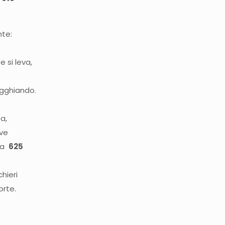
nte:
e
 si leva,
ugghiando.
a,
ave
uma
625
hieri
orte.