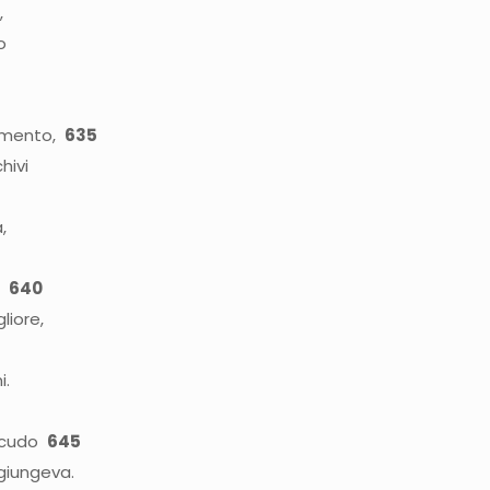
,
o
’armento,
635
hivi
,
i.
640
liore,
i.
 scudo
645
 giungeva.