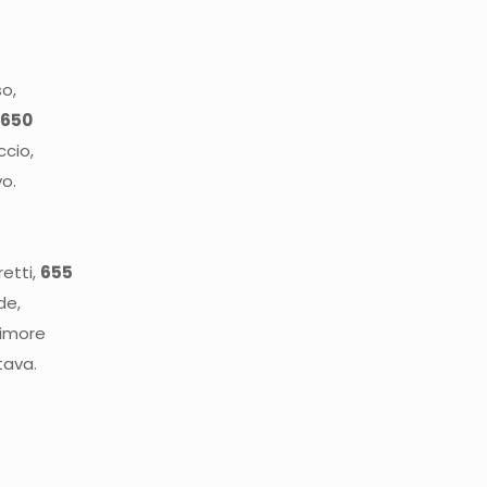
so,
;
650
ccio,
o.
e
retti,
655
de,
timore
rtava.