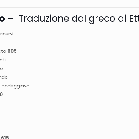
o
– Traduzione dal greco di Et
ricurvi
esto
605
ti.
to
endo
, ondeggiava.
10
o
615