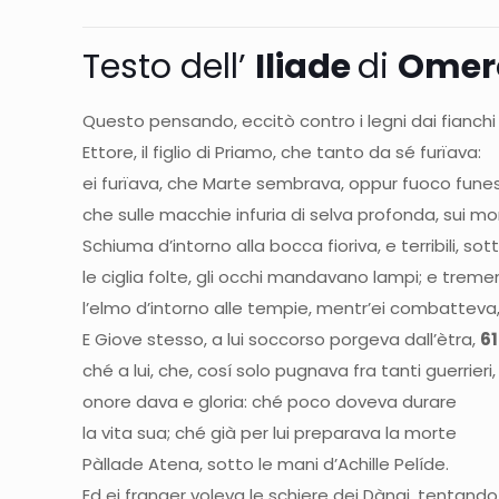
Testo dell’
Iliade
di
Omer
Questo pensando, eccitò contro i legni dai fianchi 
Ettore, il figlio di Priamo, che tanto da sé furïava:
ei furïava, che Marte sembrava, oppur fuoco fun
che sulle macchie infuria di selva profonda, sui mon
Schiuma d’intorno alla bocca fioriva, e terribili, sot
le ciglia folte, gli occhi mandavano lampi; e trem
l’elmo d’intorno alle tempie, mentr’ei combatteva
E Giove stesso, a lui soccorso porgeva dall’ètra,
6
ché a lui, che, cosí solo pugnava fra tanti guerrieri,
onore dava e gloria: ché poco doveva durare
la vita sua; ché già per lui preparava la morte
Pàllade Atena, sotto le mani d’Achille Pelíde.
Ed ei franger voleva le schiere dei Dànai, tentand