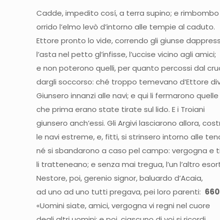
Cadde, impedito cosí, a terra supino; e rimbombo
orrido l’elmo levò d’intorno alle tempie al caduto.
Ettore pronto lo vide, correndo gli giunse dappres
l’asta nel petto gl’infisse, l’uccise vicino agli amici
e non poterono quelli, per quanto percossi dal cru
dargli soccorso: ché troppo temevano d’Ettore div
Giunsero innanzi alle navi; e qui li fermarono quell
che prima erano state tirate sul lido. E i Troiani
giunsero anch’essi. Gli Argivi lasciarono allora, cost
le navi estreme, e, fitti, si strinsero intorno alle ten
né si sbandarono a caso pel campo: vergogna e 
li tratteneano; e senza mai tregua, l’un l’altro eso
Nestore, poi, gerenio signor, baluardo d’Acaia,
ad uno ad uno tutti pregava, pei loro parenti:
660
«Uomini siate, amici, vergogna vi regni nel cuore
degli altri uomini; e poi, ciascuno di voi si ricordi