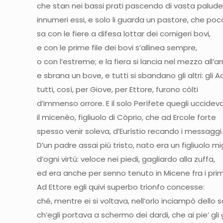
che stan nei bassi prati pascendo di vasta palude
innumeri essi, e solo li guarda un pastore, che poc
sa con le fiere a difesa lottar dei cornigeri bovi,
e con le prime file dei bovi s’allinea sempre,
o con l’estreme; e la fiera si lancia nel mezzo all
e sbrana un bove, e tutti si sbandano gli altri: gli Ac
tutti, cosí, per Giove, per Ettore, furono còlti
d’immenso orrore. E il solo Perífete quegli uccideva
il micenèo, figliuolo di Còprio, che ad Ercole forte
spesso venir soleva, d’Eurístio recando i messagg
D’un padre assai piú tristo, nato era un figliuolo mig
d’ogni virtú: veloce nei piedi, gagliardo alla zuffa,
ed era anche per senno tenuto in Micene fra i prim
Ad Ettore egli quivi superbo trionfo concesse:
ché, mentre ei si voltava, nell’orlo inciampò dello
ch’egli portava a schermo dei dardi, che ai pie’ gli