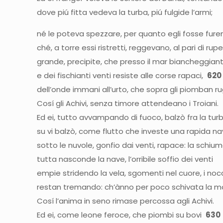
dove piú fitta vedeva la turba, piú fulgide l’armi;
né le poteva spezzare, per quanto egli fosse fure
ché, a torre essi ristretti, reggevano, al pari di rup
grande, precipite, che presso il mar biancheggiante
e dei fischianti venti resiste alle corse rapaci,
620
dell’onde immani all’urto, che sopra gli piomban r
Cosí gli Achivi, senza timore attendeano i Troiani.
Ed ei, tutto avvampando di fuoco, balzò fra la turb
su vi balzò, come flutto che investe una rapida n
sotto le nuvole, gonfio dai venti, rapace: la schi
tutta nasconde la nave, l’orribile soffio dei venti
empie stridendo la vela, sgomenti nel cuore, i nocc
restan tremando: ch’ànno per poco schivata la m
Cosí l’anima in seno rimase percossa agli Achivi.
Ed ei, come leone feroce, che piombi su bovi
630