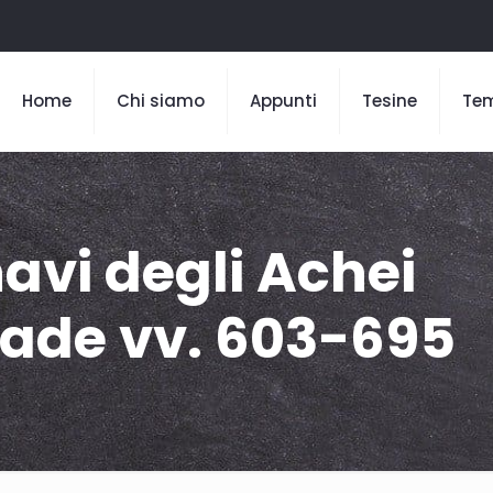
Home
Chi siamo
Appunti
Tesine
Te
navi degli Achei
Iliade vv. 603-695