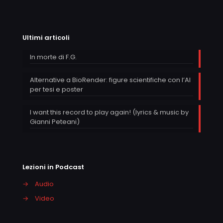
Ultimi articoli
In morte di F.G.
Alternative a BioRender: figure scientifiche con l’AI
per tesi e poster
I want this record to play again! (lyrics & music by
Gianni Peteani)
Lezioni in Podcast
→
Audio
→
Video