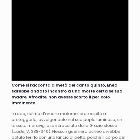
Come si racconta a metà del canto quinto, Enea
sarebbe andato incontro a una morte certa se sua
madre, Afrodite, non avesse scorto il pericolo
imminente.
La dea, colma d’amore materno, si precipitò a
proteggerlo, avvolgendolo nel suo peplo luminoso, un
tessuto meraviglioso intrecciato dalle Grazie stesse
(
Iliade
, V, 338-340). Nessun guerriero acheo avrebbe
potuto ferirlo con una lancia al petto, poiché il corpo del