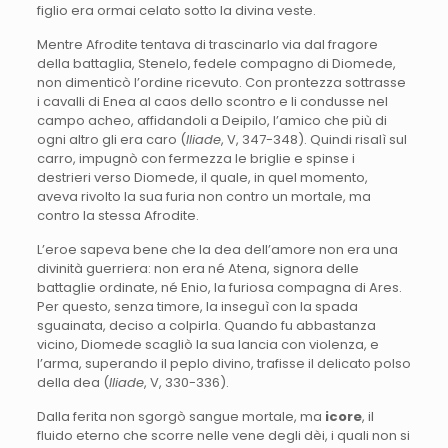
figlio era ormai celato sotto la divina veste.
Mentre Afrodite tentava di trascinarlo via dal fragore
della battaglia, Stenelo, fedele compagno di Diomede,
non dimenticò l’ordine ricevuto. Con prontezza sottrasse
i cavalli di Enea al caos dello scontro e li condusse nel
campo acheo, affidandoli a Deipilo, l’amico che più di
ogni altro gli era caro (
Iliade
, V, 347-348). Quindi risalì sul
carro, impugnò con fermezza le briglie e spinse i
destrieri verso Diomede, il quale, in quel momento,
aveva rivolto la sua furia non contro un mortale, ma
contro la stessa Afrodite.
L’eroe sapeva bene che la dea dell’amore non era una
divinità guerriera: non era né Atena, signora delle
battaglie ordinate, né Enio, la furiosa compagna di Ares.
Per questo, senza timore, la inseguì con la spada
sguainata, deciso a colpirla. Quando fu abbastanza
vicino, Diomede scagliò la sua lancia con violenza, e
l’arma, superando il peplo divino, trafisse il delicato polso
della dea (
Iliade
, V, 330-336).
Dalla ferita non sgorgò sangue mortale, ma
icore
, il
fluido eterno che scorre nelle vene degli dèi, i quali non si