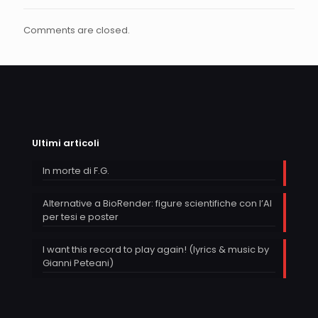
Comments are closed.
Ultimi articoli
In morte di F.G.
Alternative a BioRender: figure scientifiche con l’AI
per tesi e poster
I want this record to play again! (lyrics & music by
Gianni Peteani)