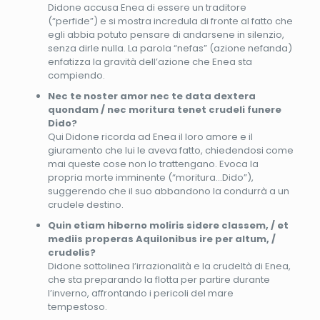
Didone accusa Enea di essere un traditore
(“perfide”) e si mostra incredula di fronte al fatto che
egli abbia potuto pensare di andarsene in silenzio,
senza dirle nulla. La parola “nefas” (azione nefanda)
enfatizza la gravità dell’azione che Enea sta
compiendo.
Nec te noster amor nec te data dextera
quondam / nec moritura tenet crudeli funere
Dido?
Qui Didone ricorda ad Enea il loro amore e il
giuramento che lui le aveva fatto, chiedendosi come
mai queste cose non lo trattengano. Evoca la
propria morte imminente (“moritura…Dido”),
suggerendo che il suo abbandono la condurrà a un
crudele destino.
Quin etiam hiberno moliris sidere classem, / et
mediis properas Aquilonibus ire per altum, /
crudelis?
Didone sottolinea l’irrazionalità e la crudeltà di Enea,
che sta preparando la flotta per partire durante
l’inverno, affrontando i pericoli del mare
tempestoso.