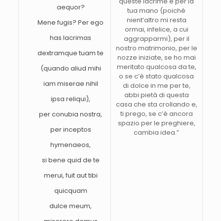
queste lacrime e per la
aequor?
tua mano (poiché
nient’altro mi resta
Mene fugis? Per ego
ormai, infelice, a cui
has lacrimas
aggrapparmi), per il
nostro matrimonio, per le
dextramque tuam te
nozze iniziate, se ho mai
meritato qualcosa da te,
(quando aliud mihi
o se c’è stato qualcosa
iam miserae nihil
di dolce in me per te,
abbi pietà di questa
ipsa reliqui),
casa che sta crollando e,
ti prego, se c’è ancora
per conubia nostra,
spazio per le preghiere,
per inceptos
cambia idea.”
hymenaeos,
si bene quid de te
merui, fuit aut tibi
quicquam
dulce meum,