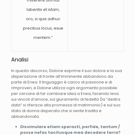
miserere domus
labentis et istam,
oro, si quis adhuc
precibus locus, exue
mentem.”
Analisi
In questo discorso, Didone esprime il suo dolore e la sua
disperazione di fronte all’imminente abbandono da
parte di Enea. Il linguaggio è carico di passione e di
rimproveri, e Didone utilizza ogni argomento possibile
per cercare di far cambiare idea a Enea, facendo leva
sui vincoli d’amore, sul giuramento di fedeltà (la “dextra
data” si riferisce alla promessa di matrimonio) e sul suo
stato di donna disperata che si sente tradita e
abbandonata.
Dissimulare etiam sperasti, perfide, tantum /
posse nefas tacitusque mea decedere terra?