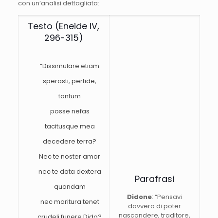
con un’analisi dettagliata:
Testo (Eneide IV,
296-315)
“Dissimulare etiam
sperasti, perfide,
tantum
posse nefas
tacitusque mea
decedere terra?
Nec te noster amor
nec te data dextera
Parafrasi
quondam
Didone
: “Pensavi
nec moritura tenet
davvero di poter
nascondere, traditore,
crudeli funere Dido?