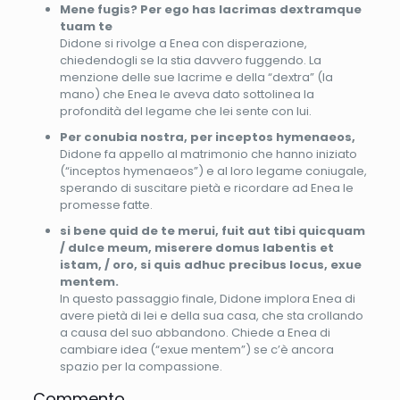
Mene fugis? Per ego has lacrimas dextramque
tuam te
Didone si rivolge a Enea con disperazione,
chiedendogli se la stia davvero fuggendo. La
menzione delle sue lacrime e della “dextra” (la
mano) che Enea le aveva dato sottolinea la
profondità del legame che lei sente con lui.
Per conubia nostra, per inceptos hymenaeos,
Didone fa appello al matrimonio che hanno iniziato
(“inceptos hymenaeos”) e al loro legame coniugale,
sperando di suscitare pietà e ricordare ad Enea le
promesse fatte.
si bene quid de te merui, fuit aut tibi quicquam
/ dulce meum, miserere domus labentis et
istam, / oro, si quis adhuc precibus locus, exue
mentem.
In questo passaggio finale, Didone implora Enea di
avere pietà di lei e della sua casa, che sta crollando
a causa del suo abbandono. Chiede a Enea di
cambiare idea (“exue mentem”) se c’è ancora
spazio per la compassione.
Commento