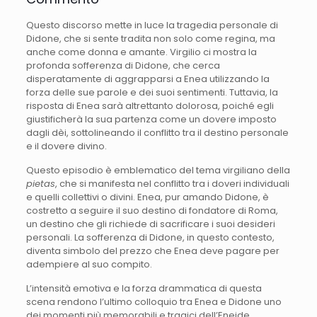
Questo discorso mette in luce la tragedia personale di
Didone, che si sente tradita non solo come regina, ma
anche come donna e amante. Virgilio ci mostra la
profonda sofferenza di Didone, che cerca
disperatamente di aggrapparsi a Enea utilizzando la
forza delle sue parole e dei suoi sentimenti. Tuttavia, la
risposta di Enea sarà altrettanto dolorosa, poiché egli
giustificherà la sua partenza come un dovere imposto
dagli dèi, sottolineando il conflitto tra il destino personale
e il dovere divino.
Questo episodio è emblematico del tema virgiliano della
pietas
, che si manifesta nel conflitto tra i doveri individuali
e quelli collettivi o divini. Enea, pur amando Didone, è
costretto a seguire il suo destino di fondatore di Roma,
un destino che gli richiede di sacrificare i suoi desideri
personali. La sofferenza di Didone, in questo contesto,
diventa simbolo del prezzo che Enea deve pagare per
adempiere al suo compito.
L’intensità emotiva e la forza drammatica di questa
scena rendono l’ultimo colloquio tra Enea e Didone uno
dei momenti più memorabili e tragici dell’Eneide.