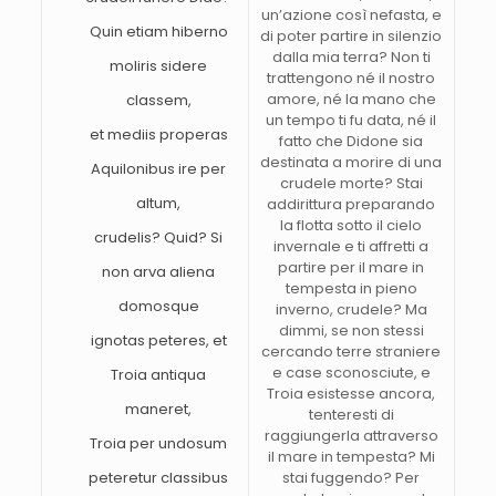
un’azione così nefasta, e
Quin etiam hiberno
di poter partire in silenzio
dalla mia terra? Non ti
moliris sidere
trattengono né il nostro
amore, né la mano che
classem,
un tempo ti fu data, né il
et mediis properas
fatto che Didone sia
destinata a morire di una
Aquilonibus ire per
crudele morte? Stai
altum,
addirittura preparando
la flotta sotto il cielo
crudelis? Quid? Si
invernale e ti affretti a
partire per il mare in
non arva aliena
tempesta in pieno
domosque
inverno, crudele? Ma
dimmi, se non stessi
ignotas peteres, et
cercando terre straniere
e case sconosciute, e
Troia antiqua
Troia esistesse ancora,
maneret,
tenteresti di
raggiungerla attraverso
Troia per undosum
il mare in tempesta? Mi
peteretur classibus
stai fuggendo? Per