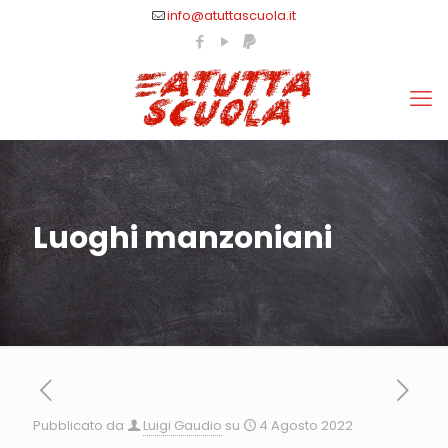
info@atuttascuola.it
Luoghi manzoniani
Pubblicato da
Luigi Gaudio
su
4 Agosto 2022