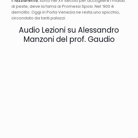
Il l
azzaretto
, sorto nel XV secolo per accogliere i malati
di peste, deve la fama ai Promessi Sposi. Nel ‘900 è
demolito. Oggi in Porta Venezia ne resta uno spicchio,
circondato da tanti palazzi.
Audio Lezioni su Alessandro
Manzoni del prof. Gaudio