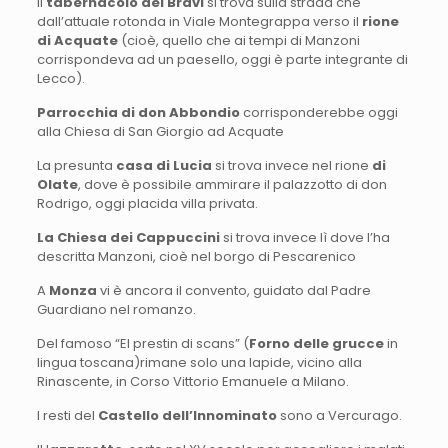
Il
tabernacolo dei Bravi
si trova sulla strada che
dall’attuale rotonda in Viale Montegrappa verso il
rione
di
Acquate
(cioè, quello che ai tempi di Manzoni
corrispondeva ad un paesello, oggi è parte integrante di
Lecco).
Parrocchia di don Abbondio
corrisponderebbe oggi
alla Chiesa di San Giorgio ad Acquate
La presunta
casa di Lucia
si trova invece nel rione
di
Olate
, dove è possibile ammirare il palazzotto di don
Rodrigo, oggi placida villa privata.
La Chiesa
dei
Cappuccini
si trova invece lì dove l’ha
descritta Manzoni, cioè nel borgo di Pescarenico
A
Monza
vi è ancora il convento, guidato dal Padre
Guardiano nel romanzo.
Del famoso “El prestin di scans” (
Forno delle grucce
in
lingua toscana)rimane solo una lapide, vicino alla
Rinascente, in Corso Vittorio Emanuele a Milano.
I resti del
Castello dell’Innominato
sono a Vercurago.