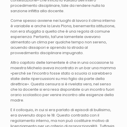
contestazione» che inficia la validità dell’intero
procedimento disciplinare, tale da rendere nulla la
sanzione inflitta alla docente.
Come spesso avviene nei luoghi di lavoro il clima interno
è variabile e anche la Levis Plona, benemerita istituzione,
non era sfuggita a quella che è una regola di comune
esperienza. Pertanto, tal’une lamentele avevano
alimentato un clima per qualche tempo non sereno,
acuendo dissapori e aprendo la strada al
provvedimento disciplinare impugnato.
Altro capitolo delle lamentele è che in una occasione la
maestra Michela aveva incontrato in un bar una mamma
«perché se l’incontro fosse stato a scuola ci sarebbero
state delle ripercussioni su mio figlio da parte della
direttrice». Questa censura si è rivelata vera, nel senso
che la docente si era resa disponibile a un incontro fuori
orario scolastico per venire incontro alle esigenze della
madre.
E il colloquio, in cui si era parlato di episodi di bullisimo,
era avvenuto dopo le 18. Questo contrasta con il
regolamento interno, ma non può costituire motivo di
licenziamento per un criterio di proporzionalità . Tuttavia,