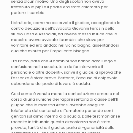
senza alcun motivo. Uno degli scolari non aveva
trattenuto la pipì e il padre era stato chiamato per
portare il cambio.
L’istruttoria, come ha osservato il giudice, accogliendo le
contro deduzioni dell’avvocato Giovanni Ferasin dello
studio Casa e Associati, ha invece messo in luce che la
maestra aveva avvisato i bambini che stava per
vomitare ed era andata nel vicino bagno, assentandosi
qualche minuto per l’impellente bisogno.
Tra l’altro, pare che «i bambini non hanno dato luogo a
confusione nella scuola, tale da far intervenire il
personale o altre docenti», scrive il giudice, a riprova che
l’assenza è stata breve. Pertanto, l’accusa di colpevole
abbandono del posto di lavoro è caduta.
Così come è venuta meno la contestazione emersa nel
corso di una riunione dei rappresentanti di classe dell’11
giugno che la maestra Alfonsi avrebbe eseguito
telefonate dal contenuto diffamatorie parlando con i
genitori sul clima interno alla scuola. Dalle testimonianze
raccolte in tribunale questa circostanza non è stata
provata, tant’è che il giudice parla di «genericità della