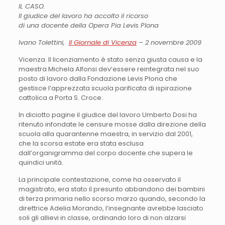
IL CASO.
Il giudice del lavoro ha accolto il ricorso
di una docente della Opera Pia Levis Plona
Ivano Tolettini,
Il Giornale di Vicenza
– 2 novembre 2009
Vicenza. Il licenziamento è stato senza giusta causa e la
maestra Michela Alfonsi dev’essere reintegrata nel suo
posto di lavoro dalla Fondazione Levis Plona che
gestisce l’apprezzata scuola parificata di ispirazione
cattolica a Porta S. Croce.
In diciotto pagine il giudice del lavoro Umberto Dosi ha
ritenuto infondate le censure mosse dalla direzione della
scuola alla quarantenne maestra, in servizio dal 2001,
che la scorsa estate era stata esclusa
dall’organigramma del corpo docente che supera le
quindici unità.
La principale contestazione, come ha osservato il
magistrato, era stato il presunto abbandono dei bambini
di terza primaria nello scorso marzo quando, secondo la
direttrice Adelia Morando, l’insegnante avrebbe lasciato
soli gli allievi in classe, ordinando loro di non alzarsi