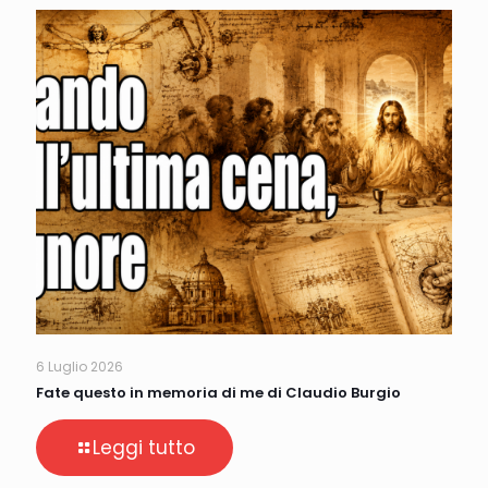
6 Luglio 2026
Fate questo in memoria di me di Claudio Burgio
Leggi tutto