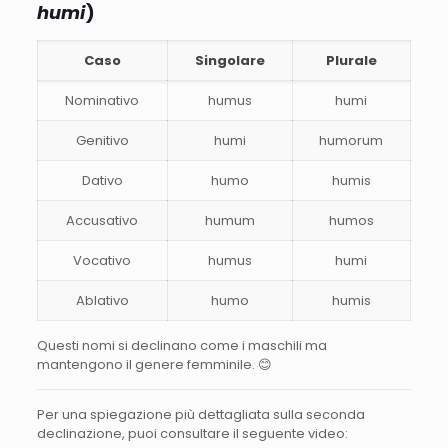
humi
)
Caso
Singolare
Plurale
Nominativo
humus
humi
Genitivo
humi
humorum
Dativo
humo
humis
Accusativo
humum
humos
Vocativo
humus
humi
Ablativo
humo
humis
Questi nomi si declinano come i maschili ma
mantengono il genere femminile. 😊
Per una spiegazione più dettagliata sulla seconda
declinazione, puoi consultare il seguente video: