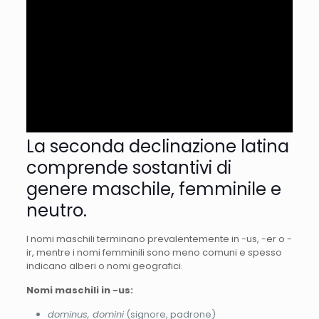
La seconda declinazione latina
comprende sostantivi di
genere maschile, femminile e
neutro.
I nomi maschili terminano prevalentemente in -us, -er o -
ir, mentre i nomi femminili sono meno comuni e spesso
indicano alberi o nomi geografici.
Nomi maschili in -us:
dominus, domini
(signore, padrone)