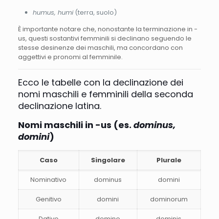
humus, humi
(terra, suolo)
È importante notare che, nonostante la terminazione in -
us, questi sostantivi femminili si declinano seguendo le
stesse desinenze dei maschili, ma concordano con
aggettivi e pronomi al femminile.
​
Ecco le tabelle con la declinazione dei
nomi maschili e femminili della seconda
declinazione latina.
Nomi maschili in -us (es.
dominus,
domini
)
Caso
Singolare
Plurale
Nominativo
dominus
domini
Genitivo
domini
dominorum
Dativo
domino
dominis