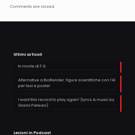
Comments are closed.
Ultimi articoli
In morte di F.G.
Alternative a BioRender: figure scientifiche con l’AI
per tesi e poster
I want this record to play again! (lyrics & music by
Gianni Peteani)
Lezioni in Podcast