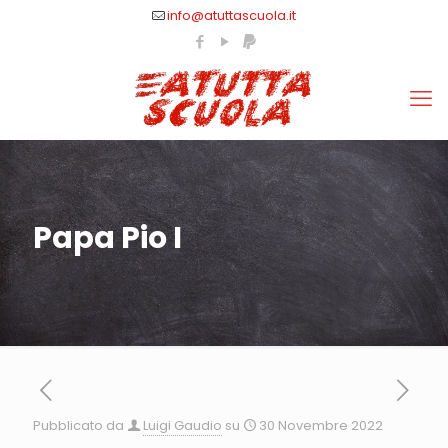
info@atuttascuola.it
Papa Pio I
Pubblicato da
Luigi Gaudio
su
30 Novembre 2022