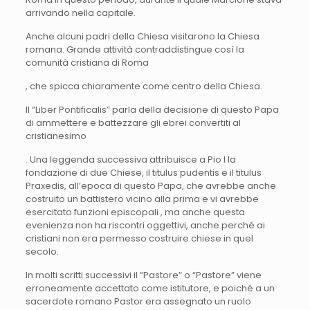
arrivando nella capitale.
Anche alcuni padri della Chiesa visitarono la Chiesa
romana. Grande attività contraddistingue così la
comunità cristiana di Roma
, che spicca chiaramente come centro della Chiesa.
Il “Liber Pontificalis” parla della decisione di questo Papa
di ammettere e battezzare gli ebrei convertiti al
cristianesimo
. Una leggenda successiva attribuisce a Pio I la
fondazione di due Chiese, il titulus pudentis e il titulus
Praxedis, all’epoca di questo Papa, che avrebbe anche
costruito un battistero vicino alla prima e vi avrebbe
esercitato funzioni episcopali , ma anche questa
evenienza non ha riscontri oggettivi, anche perché ai
cristiani non era permesso costruire chiese in quel
secolo.
In molti scritti successivi il “Pastore” o “Pastore” viene
erroneamente accettato come istitutore, e poiché a un
sacerdote romano Pastor era assegnato un ruolo