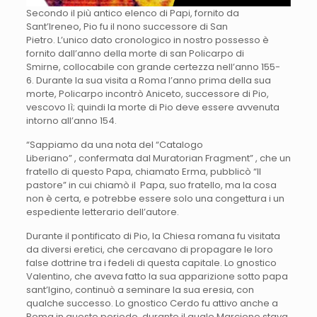
Secondo il più antico elenco di Papi, fornito da
Sant’Ireneo, Pio fu il nono successore di San
Pietro. L’unico dato cronologico in nostro possesso è
fornito dall’anno della morte di san Policarpo di
Smirne, collocabile con grande certezza nell’anno 155-
6. Durante la sua visita a Roma l’anno prima della sua
morte, Policarpo incontrò Aniceto, successore di Pio,
vescovo lì; quindi la morte di Pio deve essere avvenuta
intorno all’anno 154.
“Sappiamo da una nota del “Catalogo
Liberiano” , confermata dal Muratorian Fragment” , che un
fratello di questo Papa, chiamato Erma, pubblicò “Il
pastore” in cui chiamò il Papa, suo fratello, ma la cosa
non è certa, e potrebbe essere solo una congettura i un
espediente letterario dell’autore.
Durante il pontificato di Pio, la Chiesa romana fu visitata
da diversi eretici, che cercavano di propagare le loro
false dottrine tra i fedeli di questa capitale. Lo gnostico
Valentino, che aveva fatto la sua apparizione sotto papa
sant’Igino, continuò a seminare la sua eresia, con
qualche successo. Lo gnostico Cerdo fu attivo anche a
Roma in questo periodo, durante il quale Marcione stava