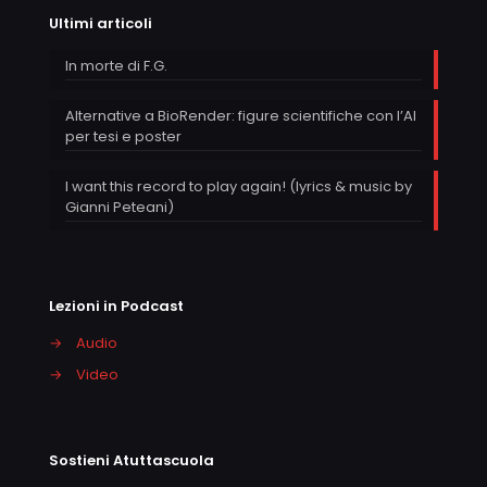
Ultimi articoli
In morte di F.G.
Alternative a BioRender: figure scientifiche con l’AI
per tesi e poster
I want this record to play again! (lyrics & music by
Gianni Peteani)
Lezioni in Podcast
→
Audio
→
Video
Sostieni Atuttascuola