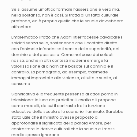
Se si assume un’ottica formale l’asserzione è vera ma,
nella sostanza, non è così. Si tratta di un fatto culturale
profondo, ed è proprio quello che le scuole dovrebbero
affrontare.
Emblematico il fatto che Adolf Hitler facesse cavalcare i
soldati senza sella, sostenendo che il contatto diretto
con l’animale infondesse il senso della superiorità, del
dominio e del possesso. Come nel caso dei soldati
nazisti, anche in altri contesti moderni emerge la
valorizzazione di dinamiche basate sul dominio e il
controllo. La pornografia, ad esempio, trasmette
immagini improntate alla violenza, al tutto e subito, al
consumo.
Significativa è la frequente presenza di attori porno in
televisione: la luce dei proiettori li esalta e li propone
come modelli, da cui il contrasto tra la funzione
educativa della scuola e lo scenario illuminato. Sarebbe
stato utile che il ministro avesse proposto di
approfondire il significato della parola Amore, per
contrastare le derive culturali che la scuola e i mass
media spesso ignorano.